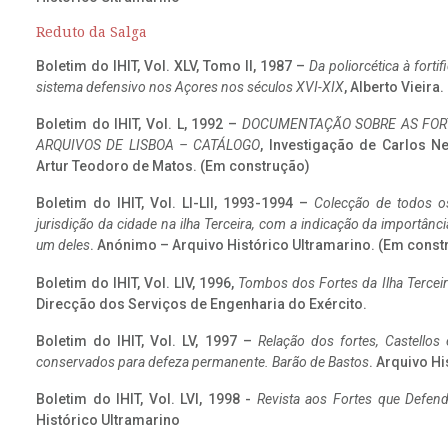
Reduto da Salga
Boletim do IHIT, Vol. XLV, Tomo II, 1987 –
Da poliorcética à fort
sistema defensivo nos Açores nos séculos XVI-XIX
, Alberto Vieira
Boletim do IHIT, Vol. L, 1992 –
DOCUMENTAÇÃO SOBRE AS FORT
ARQUIVOS DE LISBOA – CATÁLOGO
, Investigação de Carlos N
Artur Teodoro de Matos. (Em construção)
Boletim do IHIT, Vol. LI-LII, 1993-1994 –
Colecção de todos os
jurisdição da cidade na ilha Terceira, com a indicação da importâ
um deles
. Anónimo – Arquivo Histórico Ultramarino. (Em const
Boletim do IHIT, Vol. LIV, 1996,
Tombos dos Fortes da Ilha Terceir
Direcção dos Serviços de Engenharia do Exército.
Boletim do IHIT, Vol. LV, 1997 –
Relação dos fortes, Castellos
conservados para defeza permanente. Barão de Bastos
. Arquivo Hi
Boletim do IHIT, Vol. LVI, 1998 -
Revista aos Fortes que Defend
Histórico Ultramarino