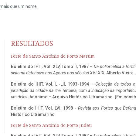
do mais que um nome.
RESULTADOS
Forte de Santo António do Porto Martim
Boletim do IHIT, Vol. XLV, Tomo II, 1987 –
Da poliorcética à fort
sistema defensivo nos Açores nos séculos XVI-XIX
, Alberto Vieira
Boletim do IHIT, Vol. LI-LII, 1993-1994 –
Colecção de todos os
jurisdição da cidade na ilha Terceira, com a indicação da importâ
um deles
. Anónimo – Arquivo Histórico Ultramarino. (Em const
Boletim do IHIT, Vol. LVI, 1998 -
Revista aos Fortes que Defend
Histórico Ultramarino
Forte de Santo António do Porto Judeu
Boletim do IHIT, Vol. XLV, Tomo II, 1987 –
Da poliorcética à fort