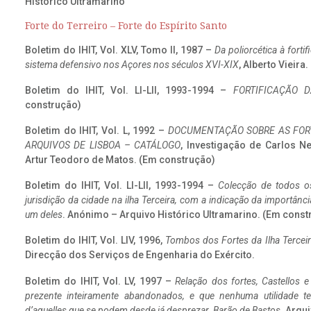
Histórico Ultramarino
Forte do Terreiro – Forte do Espírito Santo
Boletim do IHIT, Vol. XLV, Tomo II, 1987 –
Da poliorcética à fort
sistema defensivo nos Açores nos séculos XVI-XIX
, Alberto Vieira
Boletim do IHIT, Vol. LI-LII, 1993-1994 –
FORTIFICAÇÃO D
construção)
Boletim do IHIT, Vol. L, 1992 –
DOCUMENTAÇÃO SOBRE AS FORT
ARQUIVOS DE LISBOA – CATÁLOGO
, Investigação de Carlos N
Artur Teodoro de Matos. (Em construção)
Boletim do IHIT, Vol. LI-LII, 1993-1994 –
Colecção de todos os
jurisdição da cidade na ilha Terceira, com a indicação da importâ
um deles
. Anónimo – Arquivo Histórico Ultramarino. (Em const
Boletim do IHIT, Vol. LIV, 1996,
Tombos dos Fortes da Ilha Terceir
Direcção dos Serviços de Engenharia do Exército.
Boletim do IHIT, Vol. LV, 1997 –
Relação dos fortes, Castellos e
prezente inteiramente abandonados, e que nenhuma utilidade 
d’aquelles que se podem desde já desprezar. Barão de Bastos
. Arqui