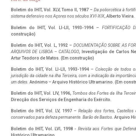
Boletim do IHIT, Vol. XLV, Tomo II, 1987 –
Da poliorcética à fort
sistema defensivo nos Açores nos séculos XVI-XIX
, Alberto Vieira
Boletim do IHIT, Vol. LI-LII, 1993-1994 –
FORTIFICAÇÃO D
construção)
Boletim do IHIT, Vol. L, 1992 –
DOCUMENTAÇÃO SOBRE AS FORT
ARQUIVOS DE LISBOA – CATÁLOGO
, Investigação de Carlos N
Artur Teodoro de Matos. (Em construção)
Boletim do IHIT, Vol. LI-LII, 1993-1994 –
Colecção de todos os
jurisdição da cidade na ilha Terceira, com a indicação da importâ
um deles
. Anónimo – Arquivo Histórico Ultramarino. (Em const
Boletim do IHIT, Vol. LIV, 1996,
Tombos dos Fortes da Ilha Terceir
Direcção dos Serviços de Engenharia do Exército.
Boletim do IHIT, Vol. LV, 1997 –
Relação dos fortes, Castellos
conservados para defeza permanente. Barão de Bastos
. Arquivo Hi
Boletim do IHIT, Vol. LVI, 1998 -
Revista aos Fortes que Defend
Histórico Ultramarino