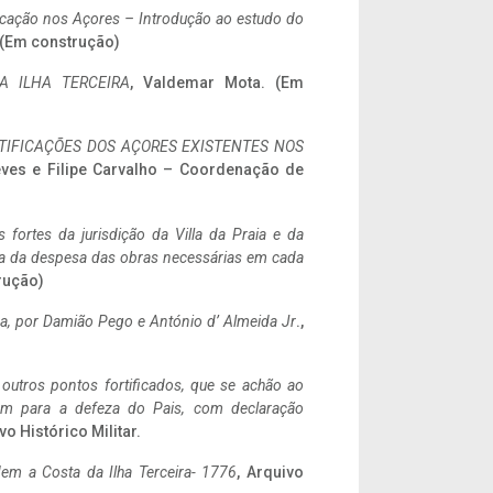
ificação nos Açores – Introdução ao estudo do
. (Em construção)
A ILHA TERCEIRA
, Valdemar Mota. (Em
IFICAÇÕES DOS AÇORES EXISTENTES NOS
eves e Filipe Carvalho – Coordenação de
 fortes da jurisdição da Villa da Praia e da
ncia da despesa das obras necessárias em cada
rução)
a,
por Damião Pego e António d’ Almeida Jr
.,
 outros pontos fortificados, que se achão ao
tem para a defeza do Pais, com declaração
vo Histórico Militar.
em a Costa da Ilha Terceira- 1776
, Arquivo