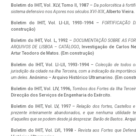
Boletim do IHIT, Vol. XLV, Tomo II, 1987 –
Da poliorcética à fort
sistema defensivo nos Açores nos séculos XVI-XIX
, Alberto Vieira
Boletim do IHIT, Vol. LI-LII, 1993-1994 –
FORTIFICAÇÃO D
construção)
Boletim do IHIT, Vol. L, 1992 –
DOCUMENTAÇÃO SOBRE AS FORT
ARQUIVOS DE LISBOA – CATÁLOGO
, Investigação de Carlos N
Artur Teodoro de Matos. (Em construção)
Boletim do IHIT, Vol. LI-LII, 1993-1994 –
Colecção de todos os
jurisdição da cidade na ilha Terceira, com a indicação da importâ
um deles
. Anónimo – Arquivo Histórico Ultramarino. (Em const
Boletim do IHIT, Vol. LIV, 1996,
Tombos dos Fortes da Ilha Terceir
Direcção dos Serviços de Engenharia do Exército.
Boletim do IHIT, Vol. LV, 1997 –
Relação dos fortes, Castellos e
prezente inteiramente abandonados, e que nenhuma utilidade 
d’aquelles que se podem desde já desprezar. Barão de Bastos
. Arqui
Boletim do IHIT, Vol. LVI, 1998 -
Revista aos Fortes que Defend