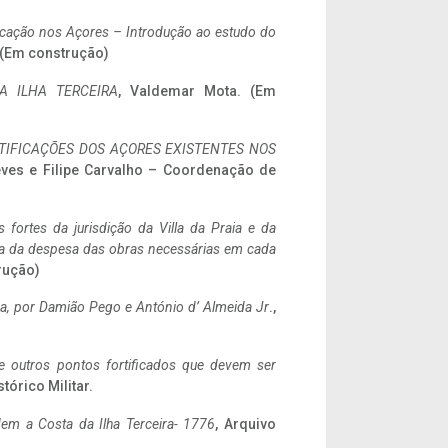
ificação nos Açores – Introdução ao estudo do
. (Em construção)
A ILHA TERCEIRA
, Valdemar Mota. (Em
IFICAÇÕES DOS AÇORES EXISTENTES NOS
eves e Filipe Carvalho – Coordenação de
 fortes da jurisdição da Villa da Praia e da
ncia da despesa das obras necessárias em cada
rução)
a,
por Damião Pego e António d’ Almeida Jr
.,
 e outros pontos fortificados que devem ser
stórico Militar.
em a Costa da Ilha Terceira- 1776
, Arquivo