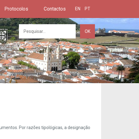
Protocolos
Contactos
EN
PT
OK
umentos. Por razões tipológicas, a designação