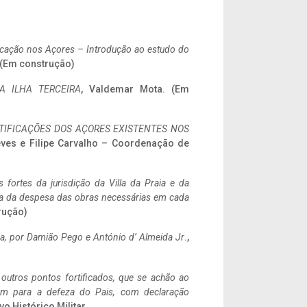
ificação nos Açores – Introdução ao estudo do
. (Em construção)
A ILHA TERCEIRA
, Valdemar Mota. (Em
IFICAÇÕES DOS AÇORES EXISTENTES NOS
eves e Filipe Carvalho – Coordenação de
 fortes da jurisdição da Villa da Praia e da
ncia da despesa das obras necessárias em cada
rução)
a,
por Damião Pego e António d’ Almeida Jr
.,
 outros pontos fortificados, que se achão ao
tem para a defeza do Pais, com declaração
vo Histórico Militar.