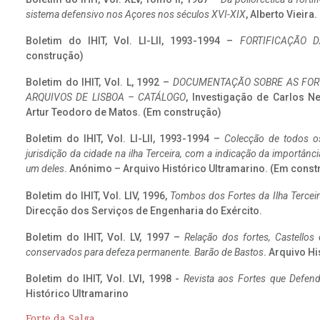
sistema defensivo nos Açores nos séculos XVI-XIX
, Alberto Vieira
Boletim do IHIT, Vol. LI-LII, 1993-1994 –
FORTIFICAÇÃO D
construção)
Boletim do IHIT, Vol. L, 1992 –
DOCUMENTAÇÃO SOBRE AS FORT
ARQUIVOS DE LISBOA – CATÁLOGO
, Investigação de Carlos N
Artur Teodoro de Matos. (Em construção)
Boletim do IHIT, Vol. LI-LII, 1993-1994 –
Colecção de todos os
jurisdição da cidade na ilha Terceira, com a indicação da importâ
um deles
. Anónimo – Arquivo Histórico Ultramarino. (Em const
Boletim do IHIT, Vol. LIV, 1996,
Tombos dos Fortes da Ilha Terceir
Direcção dos Serviços de Engenharia do Exército.
Boletim do IHIT, Vol. LV, 1997 –
Relação dos fortes, Castellos
conservados para defeza permanente. Barão de Bastos
. Arquivo Hi
Boletim do IHIT, Vol. LVI, 1998 -
Revista aos Fortes que Defend
Histórico Ultramarino
Forte da Salga