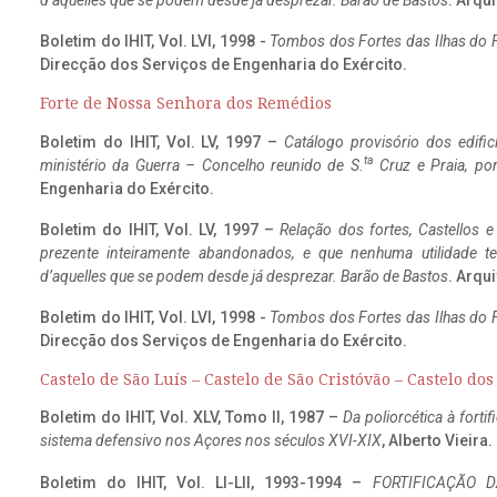
d’aquelles que se podem desde já desprezar. Barão de Bastos
. Arqui
Boletim do IHIT, Vol. LVI, 1998 -
Tombos dos Fortes das Ilhas do F
Direcção dos Serviços de Engenharia do Exército.
Forte de Nossa Senhora dos Remédios
Boletim do IHIT, Vol. LV, 1997 –
Catálogo provisório dos edific
ta
ministério da Guerra – Concelho reunido de S.
Cruz e Praia, po
Engenharia do Exército.
Boletim do IHIT, Vol. LV, 1997 –
Relação dos fortes, Castellos e
prezente inteiramente abandonados, e que nenhuma utilidade 
d’aquelles que se podem desde já desprezar. Barão de Bastos
. Arqui
Boletim do IHIT, Vol. LVI, 1998 -
Tombos dos Fortes das Ilhas do F
Direcção dos Serviços de Engenharia do Exército.
Castelo de São Luís – Castelo de São Cristóvão – Castelo do
Boletim do IHIT, Vol. XLV, Tomo II, 1987 –
Da poliorcética à fort
sistema defensivo nos Açores nos séculos XVI-XIX
, Alberto Vieira
Boletim do IHIT, Vol. LI-LII, 1993-1994 –
FORTIFICAÇÃO D