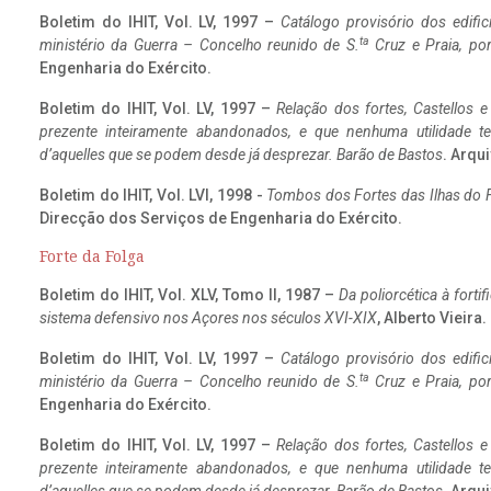
Boletim do IHIT, Vol. LV, 1997 –
Catálogo provisório dos edific
ta
ministério da Guerra – Concelho reunido de S.
Cruz e Praia, po
Engenharia do Exército.
Boletim do IHIT, Vol. LV, 1997 –
Relação dos fortes, Castellos e
prezente inteiramente abandonados, e que nenhuma utilidade 
d’aquelles que se podem desde já desprezar. Barão de Bastos
. Arqui
Boletim do IHIT, Vol. LVI, 1998 -
Tombos dos Fortes das Ilhas do F
Direcção dos Serviços de Engenharia do Exército.
Forte da Folga
Boletim do IHIT, Vol. XLV, Tomo II, 1987 –
Da poliorcética à fort
sistema defensivo nos Açores nos séculos XVI-XIX
, Alberto Vieira
Boletim do IHIT, Vol. LV, 1997 –
Catálogo provisório dos edific
ta
ministério da Guerra – Concelho reunido de S.
Cruz e Praia, po
Engenharia do Exército.
Boletim do IHIT, Vol. LV, 1997 –
Relação dos fortes, Castellos e
prezente inteiramente abandonados, e que nenhuma utilidade 