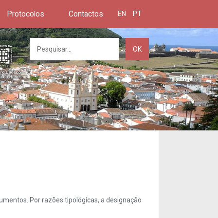
Protocolos
Contactos
EN
PT
OK
umentos. Por razões tipológicas, a designação