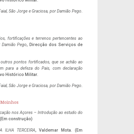
vo Histórico Militar.
aial, São Jorge e Graciosa,
por Damião Pego
.
ios, fortificações e terrenos pertencentes ao
r Damião Pego
, Direcção dos Serviços de
 outros pontos fortificados, que se achão ao
tem para a defeza do Pais, com declaração
vo Histórico Militar.
aial, São Jorge e Graciosa,
por Damião Pego
.
s Moinhos
ificação nos Açores – Introdução ao estudo do
. (Em construção)
A ILHA TERCEIRA
, Valdemar Mota. (Em