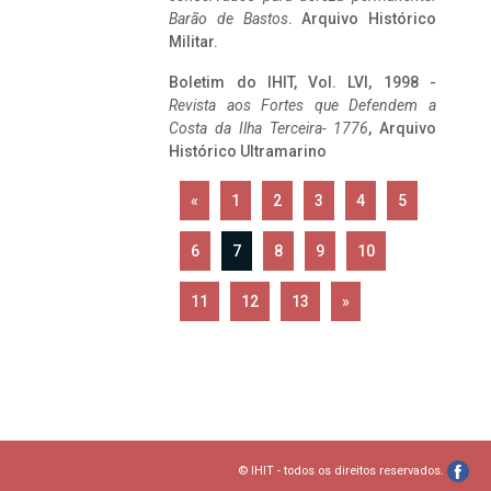
Barão de Bastos
. Arquivo Histórico
Militar.
Boletim do IHIT, Vol. LVI, 1998 -
Revista aos Fortes que Defendem a
Costa da Ilha Terceira- 1776
, Arquivo
Histórico Ultramarino
«
1
2
3
4
5
6
7
8
9
10
11
12
13
»
© IHIT - todos os direitos reservados.