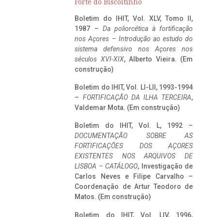
Forte do Biscoitinho
Boletim do IHIT, Vol. XLV, Tomo II,
1987 –
Da poliorcética à fortificação
nos Açores – Introdução ao estudo do
sistema defensivo nos Açores nos
séculos XVI-XIX
, Alberto Vieira. (Em
construção)
Boletim do IHIT, Vol. LI-LII, 1993-1994
–
FORTIFICAÇÃO DA ILHA TERCEIRA
,
Valdemar Mota. (Em construção)
Boletim do IHIT, Vol. L, 1992 –
DOCUMENTAÇÃO SOBRE AS
FORTIFICAÇÕES DOS AÇORES
EXISTENTES NOS ARQUIVOS DE
LISBOA – CATÁLOGO
, Investigação de
Carlos Neves e Filipe Carvalho –
Coordenação de Artur Teodoro de
Matos. (Em construção)
Boletim do IHIT, Vol. LIV, 1996,