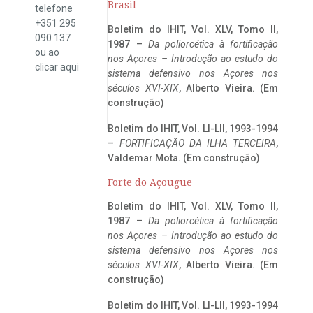
Brasil
telefone
+351 295
Boletim do IHIT, Vol. XLV, Tomo II,
090 137
1987 –
Da poliorcética à fortificação
ou ao
nos Açores – Introdução ao estudo do
clicar
aqui
sistema defensivo nos Açores nos
.
séculos XVI-XIX
, Alberto Vieira. (Em
construção)
Boletim do IHIT, Vol. LI-LII, 1993-1994
–
FORTIFICAÇÃO DA ILHA TERCEIRA
,
Valdemar Mota. (Em construção)
Forte do Açougue
Boletim do IHIT, Vol. XLV, Tomo II,
1987 –
Da poliorcética à fortificação
nos Açores – Introdução ao estudo do
sistema defensivo nos Açores nos
séculos XVI-XIX
, Alberto Vieira. (Em
construção)
Boletim do IHIT, Vol. LI-LII, 1993-1994