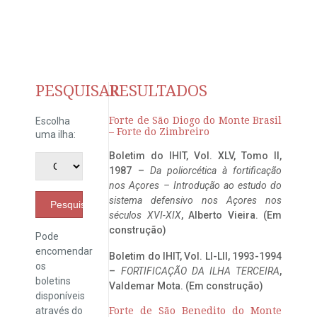
PESQUISAR
RESULTADOS
Forte de São Diogo do Monte Brasil
Escolha
– Forte do Zimbreiro
uma ilha:
Boletim do IHIT, Vol. XLV, Tomo II,
1987 –
Da poliorcética à fortificação
nos Açores – Introdução ao estudo do
sistema defensivo nos Açores nos
Pesquisar
séculos XVI-XIX
, Alberto Vieira. (Em
construção)
Pode
encomendar
Boletim do IHIT, Vol. LI-LII, 1993-1994
os
–
FORTIFICAÇÃO DA ILHA TERCEIRA
,
boletins
Valdemar Mota. (Em construção)
disponíveis
através do
Forte de São Benedito do Monte