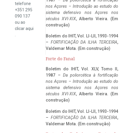
telefone
nos Açores – Introdução ao estudo do
+351 295
sistema defensivo nos Açores nos
090 137
séculos XVI-XIX
, Alberto Vieira. (Em
ou ao
construção)
clicar
aqui
.
Boletim do IHIT, Vol. LI-LII, 1993-1994
–
FORTIFICAÇÃO DA ILHA TERCEIRA
,
Valdemar Mota. (Em construção)
Forte do Fanal
Boletim do IHIT, Vol. XLV, Tomo II,
1987 –
Da poliorcética à fortificação
nos Açores – Introdução ao estudo do
sistema defensivo nos Açores nos
séculos XVI-XIX
, Alberto Vieira. (Em
construção)
Boletim do IHIT, Vol. LI-LII, 1993-1994
–
FORTIFICAÇÃO DA ILHA TERCEIRA
,
Valdemar Mota. (Em construção)