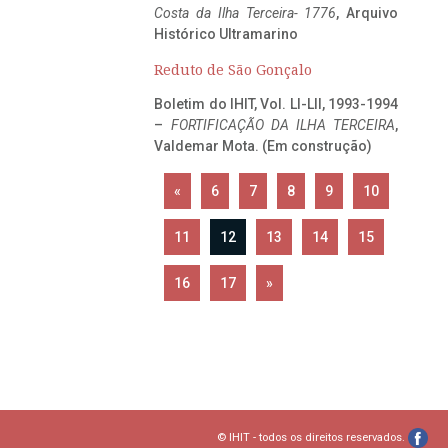
Costa da Ilha Terceira- 1776
, Arquivo
Histórico Ultramarino
Reduto de São Gonçalo
Boletim do IHIT, Vol. LI-LII, 1993-1994
–
FORTIFICAÇÃO DA ILHA TERCEIRA
,
Valdemar Mota. (Em construção)
«
6
7
8
9
10
11
12
13
14
15
16
17
»
© IHIT - todos os direitos reservados.