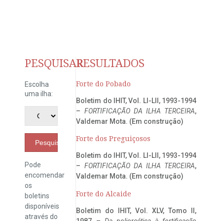
PESQUISAR
RESULTADOS
Forte do Pobado
Escolha
uma ilha:
Boletim do IHIT, Vol. LI-LII, 1993-1994
–
FORTIFICAÇÃO DA ILHA TERCEIRA
,
Valdemar Mota. (Em construção)
Forte dos Preguiçosos
Pesquisar
Boletim do IHIT, Vol. LI-LII, 1993-1994
Pode
–
FORTIFICAÇÃO DA ILHA TERCEIRA
,
encomendar
Valdemar Mota. (Em construção)
os
Forte do Alcaide
boletins
disponíveis
Boletim do IHIT, Vol. XLV, Tomo II,
através do
1987 –
Da poliorcética à fortificação