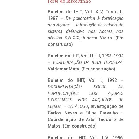
Forte do Biscoitinho
Boletim do IHIT, Vol. XLV, Tomo II,
1987 –
Da poliorcética à fortificação
nos Açores – Introdução ao estudo do
sistema defensivo nos Açores nos
séculos XVI-XIX
, Alberto Vieira. (Em
construção)
Boletim do IHIT, Vol. LI-LII, 1993-1994
–
FORTIFICAÇÃO DA ILHA TERCEIRA
,
Valdemar Mota. (Em construção)
Boletim do IHIT, Vol. L, 1992 –
DOCUMENTAÇÃO SOBRE AS
FORTIFICAÇÕES DOS AÇORES
EXISTENTES NOS ARQUIVOS DE
LISBOA – CATÁLOGO
, Investigação de
Carlos Neves e Filipe Carvalho –
Coordenação de Artur Teodoro de
Matos. (Em construção)
Boletim do IHIT, Vol. LIV, 1996,