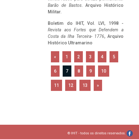
Barão de Bastos
. Arquivo Histórico
Militar.
Boletim do IHIT, Vol. LVI, 1998 -
Revista aos Fortes que Defendem a
Costa da Ilha Terceira- 1776
, Arquivo
Histórico Ultramarino
«
1
2
3
4
5
6
7
8
9
10
11
12
13
»
© IHIT - todos os direitos reservados.