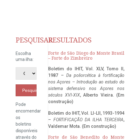
PESQUISAR
RESULTADOS
Forte de São Diogo do Monte Brasil
Escolha
– Forte do Zimbreiro
uma ilha:
Boletim do IHIT, Vol. XLV, Tomo II,
1987 –
Da poliorcética à fortificação
nos Açores – Introdução ao estudo do
sistema defensivo nos Açores nos
Pesquisar
séculos XVI-XIX
, Alberto Vieira. (Em
construção)
Pode
encomendar
Boletim do IHIT, Vol. LI-LII, 1993-1994
os
–
FORTIFICAÇÃO DA ILHA TERCEIRA
,
boletins
Valdemar Mota. (Em construção)
disponíveis
através do
Forte de São Benedito do Monte