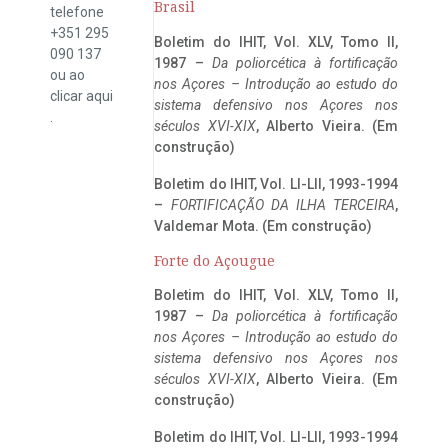
Brasil
telefone
+351 295
Boletim do IHIT, Vol. XLV, Tomo II,
090 137
1987 –
Da poliorcética à fortificação
ou ao
nos Açores – Introdução ao estudo do
clicar
aqui
sistema defensivo nos Açores nos
.
séculos XVI-XIX
, Alberto Vieira. (Em
construção)
Boletim do IHIT, Vol. LI-LII, 1993-1994
–
FORTIFICAÇÃO DA ILHA TERCEIRA
,
Valdemar Mota. (Em construção)
Forte do Açougue
Boletim do IHIT, Vol. XLV, Tomo II,
1987 –
Da poliorcética à fortificação
nos Açores – Introdução ao estudo do
sistema defensivo nos Açores nos
séculos XVI-XIX
, Alberto Vieira. (Em
construção)
Boletim do IHIT, Vol. LI-LII, 1993-1994