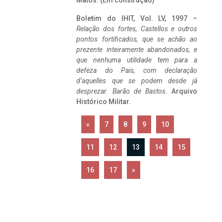
Matos. (Em construção)
Boletim do IHIT, Vol. LV, 1997 –
Relação dos fortes, Castellos e outros
pontos fortificados, que se achão ao
prezente inteiramente abandonados, e
que nenhuma utilidade tem para a
defeza do Pais, com declaração
d’aquelles que se podem desde já
desprezar. Barão de Bastos
. Arquivo
Histórico Militar.
«
7
8
9
10
11
12
13
14
15
16
17
»