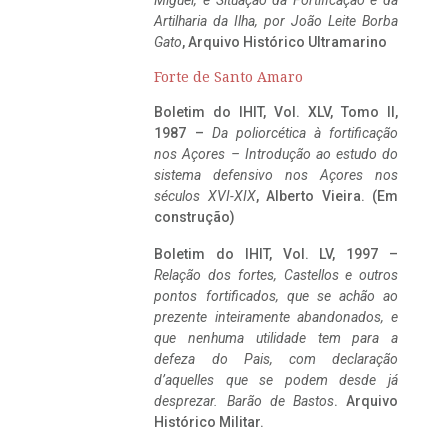
Miguel, e Situação da Fortificação e da
Artilharia da Ilha, por João Leite Borba
Gato
, Arquivo Histórico Ultramarino
Forte de Santo Amaro
Boletim do IHIT, Vol. XLV, Tomo II,
1987 –
Da poliorcética à fortificação
nos Açores – Introdução ao estudo do
sistema defensivo nos Açores nos
séculos XVI-XIX
, Alberto Vieira. (Em
construção)
Boletim do IHIT, Vol. LV, 1997 –
Relação dos fortes, Castellos e outros
pontos fortificados, que se achão ao
prezente inteiramente abandonados, e
que nenhuma utilidade tem para a
defeza do Pais, com declaração
d’aquelles que se podem desde já
desprezar. Barão de Bastos
. Arquivo
Histórico Militar.