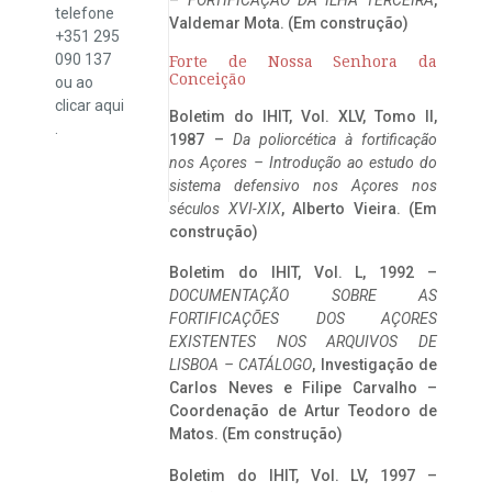
telefone
Valdemar Mota. (Em construção)
+351 295
090 137
Forte de Nossa Senhora da
Conceição
ou ao
clicar
aqui
Boletim do IHIT, Vol. XLV, Tomo II,
.
1987 –
Da poliorcética à fortificação
nos Açores – Introdução ao estudo do
sistema defensivo nos Açores nos
séculos XVI-XIX
, Alberto Vieira. (Em
construção)
Boletim do IHIT, Vol. L, 1992 –
DOCUMENTAÇÃO SOBRE AS
FORTIFICAÇÕES DOS AÇORES
EXISTENTES NOS ARQUIVOS DE
LISBOA – CATÁLOGO
, Investigação de
Carlos Neves e Filipe Carvalho –
Coordenação de Artur Teodoro de
Matos. (Em construção)
Boletim do IHIT, Vol. LV, 1997 –