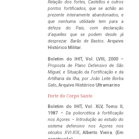
Relação dos fortes, Castellos e outros
pontos fortificados, que se achão ao
prezente inteiramente abandonados, e
que nenhuma utilidade tem para a
defeza do Pais, com declaração
d’aquelles que se podem desde já
desprezar. Barão de Bastos
. Arquivo
Histórico Militar.
Boletim do IHIT, Vol. LVIII, 2000 –
Proposta de Plano Defensivo de São
Miguel, e Situação da Fortificação e da
Artilharia da Ilha, por João Leite Borba
Gato
, Arquivo Histórico Ultramarino
Forte do Corpo Santo
Boletim do IHIT, Vol. XLV, Tomo II,
1987 –
Da poliorcética à fortificação
nos Açores – Introdução ao estudo do
sistema defensivo nos Açores nos
séculos XVI-XIX
, Alberto Vieira. (Em