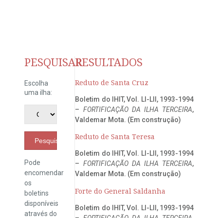
PESQUISAR
RESULTADOS
Reduto de Santa Cruz
Escolha
uma ilha:
Boletim do IHIT, Vol. LI-LII, 1993-1994
–
FORTIFICAÇÃO DA ILHA TERCEIRA
,
Valdemar Mota. (Em construção)
Reduto de Santa Teresa
Pesquisar
Boletim do IHIT, Vol. LI-LII, 1993-1994
Pode
–
FORTIFICAÇÃO DA ILHA TERCEIRA
,
encomendar
Valdemar Mota. (Em construção)
os
Forte do General Saldanha
boletins
disponíveis
Boletim do IHIT, Vol. LI-LII, 1993-1994
através do
–
FORTIFICAÇÃO DA ILHA TERCEIRA
,