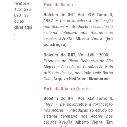
telefone
Forte do Baixio
+351 295
Boletim do IHIT, Vol. XLV, Tomo II,
090 137
1987 –
Da poliorcética à fortificação
ou ao
nos Açores – Introdução ao estudo do
clicar
aqui
sistema defensivo nos Açores nos
.
séculos XVI-XIX
, Alberto Vieira. (Em
construção)
Boletim do IHIT, Vol. LVIII, 2000 –
Proposta de Plano Defensivo de São
Miguel, e Situação da Fortificação e da
Artilharia da Ilha, por João Leite Borba
Gato
, Arquivo Histórico Ultramarino
Forte da Ribeira Quente
Boletim do IHIT, Vol. XLV, Tomo II,
1987 –
Da poliorcética à fortificação
nos Açores – Introdução ao estudo do
sistema defensivo nos Açores nos
séculos XVI-XIX
, Alberto Vieira. (Em