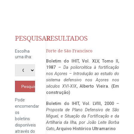
PESQUISAR
RESULTADOS
Forte de São Francisco
Escolha
uma ilha:
Boletim do IHIT, Vol. XLV, Tomo II,
1987 –
Da poliorcética à fortificação
nos Açores – Introdução ao estudo do
sistema defensivo nos Açores nos
séculos XVI-XIX
, Alberto Vieira. (Em
Pesquisar
construção)
Pode
Boletim do IHIT, Vol. LVIII, 2000 –
encomendar
Proposta de Plano Defensivo de São
os
Miguel, e Situação da Fortificação e da
boletins
Artilharia da Ilha, por João Leite Borba
disponíveis
Gato
, Arquivo Histórico Ultramarino
através do