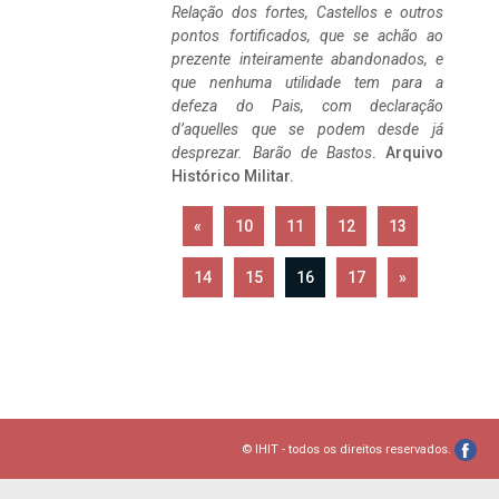
Relação dos fortes, Castellos e outros
pontos fortificados, que se achão ao
prezente inteiramente abandonados, e
que nenhuma utilidade tem para a
defeza do Pais, com declaração
d’aquelles que se podem desde já
desprezar. Barão de Bastos
. Arquivo
Histórico Militar.
«
10
11
12
13
14
15
16
17
»
© IHIT - todos os direitos reservados.