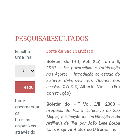
PESQUISAR
RESULTADOS
Forte de São Francisco
Escolha
uma ilha:
Boletim do IHIT, Vol. XLV, Tomo II,
1987 –
Da poliorcética à fortificação
nos Açores – Introdução ao estudo do
sistema defensivo nos Açores nos
séculos XVI-XIX
, Alberto Vieira. (Em
Pesquisar
construção)
Pode
Boletim do IHIT, Vol. LVIII, 2000 –
encomendar
Proposta de Plano Defensivo de São
os
Miguel, e Situação da Fortificação e da
boletins
Artilharia da Ilha, por João Leite Borba
disponíveis
Gato
, Arquivo Histórico Ultramarino
através do