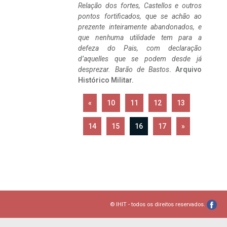
Relação dos fortes, Castellos e outros
pontos fortificados, que se achão ao
prezente inteiramente abandonados, e
que nenhuma utilidade tem para a
defeza do Pais, com declaração
d’aquelles que se podem desde já
desprezar. Barão de Bastos
. Arquivo
Histórico Militar.
«
10
11
12
13
14
15
16
17
»
© IHIT - todos os direitos reservados.