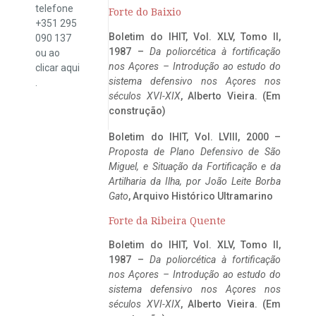
telefone
Forte do Baixio
+351 295
Boletim do IHIT, Vol. XLV, Tomo II,
090 137
1987 –
Da poliorcética à fortificação
ou ao
nos Açores – Introdução ao estudo do
clicar
aqui
sistema defensivo nos Açores nos
.
séculos XVI-XIX
, Alberto Vieira. (Em
construção)
Boletim do IHIT, Vol. LVIII, 2000 –
Proposta de Plano Defensivo de São
Miguel, e Situação da Fortificação e da
Artilharia da Ilha, por João Leite Borba
Gato
, Arquivo Histórico Ultramarino
Forte da Ribeira Quente
Boletim do IHIT, Vol. XLV, Tomo II,
1987 –
Da poliorcética à fortificação
nos Açores – Introdução ao estudo do
sistema defensivo nos Açores nos
séculos XVI-XIX
, Alberto Vieira. (Em