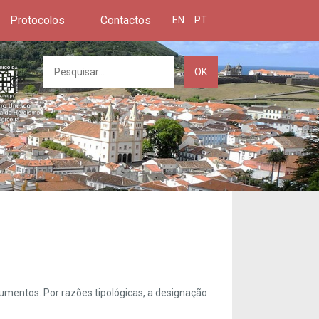
Protocolos
Contactos
EN
PT
OK
umentos. Por razões tipológicas, a designação