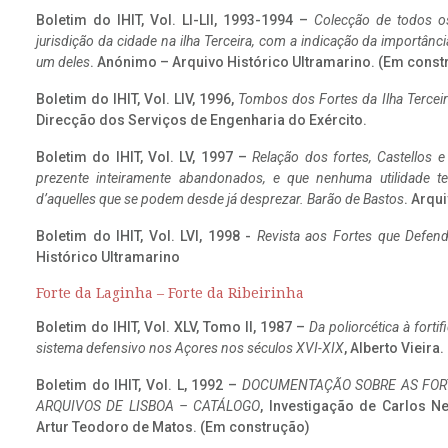
Boletim do IHIT, Vol. LI-LII, 1993-1994 –
Colecção de todos os
jurisdição da cidade na ilha Terceira, com a indicação da importâ
um deles
. Anónimo – Arquivo Histórico Ultramarino. (Em const
Boletim do IHIT, Vol. LIV, 1996,
Tombos dos Fortes da Ilha Terceir
Direcção dos Serviços de Engenharia do Exército.
Boletim do IHIT, Vol. LV, 1997 –
Relação dos fortes, Castellos e
prezente inteiramente abandonados, e que nenhuma utilidade 
d’aquelles que se podem desde já desprezar. Barão de Bastos
. Arqui
Boletim do IHIT, Vol. LVI, 1998 -
Revista aos Fortes que Defend
Histórico Ultramarino
Forte da Laginha – Forte da Ribeirinha
Boletim do IHIT, Vol. XLV, Tomo II, 1987 –
Da poliorcética à fort
sistema defensivo nos Açores nos séculos XVI-XIX
, Alberto Vieira
Boletim do IHIT, Vol. L, 1992 –
DOCUMENTAÇÃO SOBRE AS FORT
ARQUIVOS DE LISBOA – CATÁLOGO
, Investigação de Carlos N
Artur Teodoro de Matos. (Em construção)