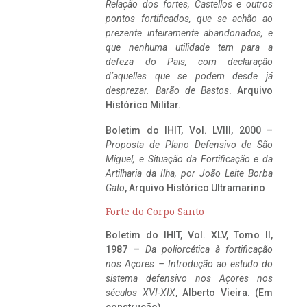
Relação dos fortes, Castellos e outros
pontos fortificados, que se achão ao
prezente inteiramente abandonados, e
que nenhuma utilidade tem para a
defeza do Pais, com declaração
d’aquelles que se podem desde já
desprezar. Barão de Bastos
. Arquivo
Histórico Militar.
Boletim do IHIT, Vol. LVIII, 2000 –
Proposta de Plano Defensivo de São
Miguel, e Situação da Fortificação e da
Artilharia da Ilha, por João Leite Borba
Gato
, Arquivo Histórico Ultramarino
Forte do Corpo Santo
Boletim do IHIT, Vol. XLV, Tomo II,
1987 –
Da poliorcética à fortificação
nos Açores – Introdução ao estudo do
sistema defensivo nos Açores nos
séculos XVI-XIX
, Alberto Vieira. (Em