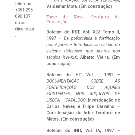
telefone
Valdemar Mota. (Em construção)
+351 295
090 137
Forte de Nossa Senhora da
Conceição
ou ao
clicar
aqui
Boletim do IHIT, Vol. XLV, Tomo II,
.
1987 –
Da poliorcética à fortificação
nos Açores – Introdução ao estudo do
sistema defensivo nos Açores nos
séculos XVI-XIX
, Alberto Vieira. (Em
construção)
Boletim do IHIT, Vol. L, 1992 –
DOCUMENTAÇÃO SOBRE AS
FORTIFICAÇÕES DOS AÇORES
EXISTENTES NOS ARQUIVOS DE
LISBOA – CATÁLOGO
, Investigação de
Carlos Neves e Filipe Carvalho –
Coordenação de Artur Teodoro de
Matos. (Em construção)
Boletim do IHIT, Vol. LV, 1997 –