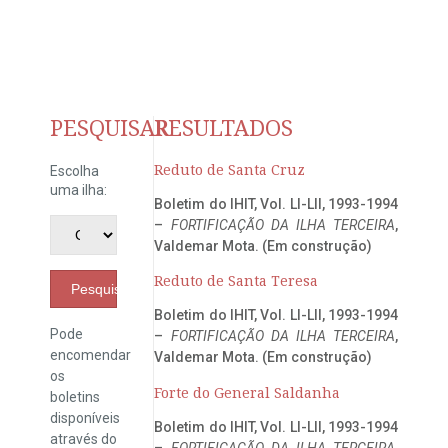
PESQUISAR
RESULTADOS
Reduto de Santa Cruz
Escolha
uma ilha:
Boletim do IHIT, Vol. LI-LII, 1993-1994
–
FORTIFICAÇÃO DA ILHA TERCEIRA
,
Valdemar Mota. (Em construção)
Reduto de Santa Teresa
Pesquisar
Boletim do IHIT, Vol. LI-LII, 1993-1994
Pode
–
FORTIFICAÇÃO DA ILHA TERCEIRA
,
encomendar
Valdemar Mota. (Em construção)
os
Forte do General Saldanha
boletins
disponíveis
Boletim do IHIT, Vol. LI-LII, 1993-1994
através do
–
FORTIFICAÇÃO DA ILHA TERCEIRA
,