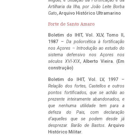
Miguel, e Situação da Fortificação e da
Artilharia da Ilha, por João Leite Borba
Gato
, Arquivo Histórico Ultramarino
Forte de Santo Amaro
Boletim do IHIT, Vol. XLV, Tomo II,
1987 –
Da poliorcética à fortificação
nos Açores – Introdução ao estudo do
sistema defensivo nos Açores nos
séculos XVI-XIX
, Alberto Vieira. (Em
construção)
Boletim do IHIT, Vol. LV, 1997 –
Relação dos fortes, Castellos e outros
pontos fortificados, que se achão ao
prezente inteiramente abandonados, e
que nenhuma utilidade tem para a
defeza do Pais, com declaração
d’aquelles que se podem desde já
desprezar. Barão de Bastos
. Arquivo
Histórico Militar.