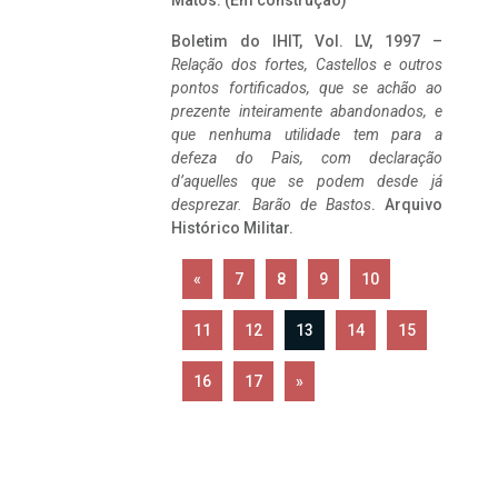
Matos. (Em construção)
Boletim do IHIT, Vol. LV, 1997 –
Relação dos fortes, Castellos e outros
pontos fortificados, que se achão ao
prezente inteiramente abandonados, e
que nenhuma utilidade tem para a
defeza do Pais, com declaração
d’aquelles que se podem desde já
desprezar. Barão de Bastos
. Arquivo
Histórico Militar.
«
7
8
9
10
11
12
13
14
15
16
17
»