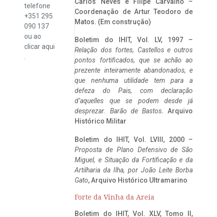
Carlos Neves e Filipe Carvalho –
telefone
Coordenação de Artur Teodoro de
+351 295
Matos. (Em construção)
090 137
ou ao
Boletim do IHIT, Vol. LV, 1997 –
clicar
aqui
Relação dos fortes, Castellos e outros
.
pontos fortificados, que se achão ao
prezente inteiramente abandonados, e
que nenhuma utilidade tem para a
defeza do Pais, com declaração
d’aquelles que se podem desde já
desprezar. Barão de Bastos
. Arquivo
Histórico Militar
Boletim do IHIT, Vol. LVIII, 2000 –
Proposta de Plano Defensivo de São
Miguel, e Situação da Fortificação e da
Artilharia da Ilha, por João Leite Borba
Gato
, Arquivo Histórico Ultramarino
Forte da Vinha da Areia
Boletim do IHIT, Vol. XLV, Tomo II,