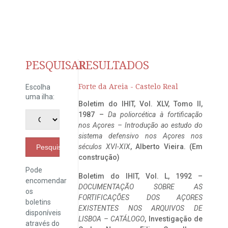
PESQUISAR
RESULTADOS
Forte da Areia - Castelo Real
Escolha
uma ilha:
Boletim do IHIT, Vol. XLV, Tomo II,
1987 –
Da poliorcética à fortificação
nos Açores – Introdução ao estudo do
sistema defensivo nos Açores nos
séculos XVI-XIX
, Alberto Vieira. (Em
Pesquisar
construção)
Pode
Boletim do IHIT, Vol. L, 1992 –
encomendar
DOCUMENTAÇÃO SOBRE AS
os
FORTIFICAÇÕES DOS AÇORES
boletins
EXISTENTES NOS ARQUIVOS DE
disponíveis
LISBOA – CATÁLOGO
, Investigação de
através do