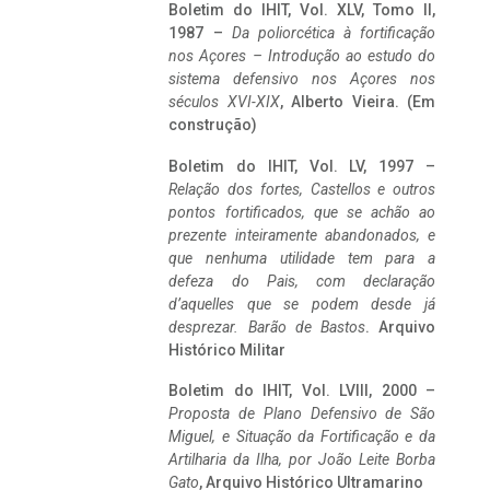
Boletim do IHIT, Vol. XLV, Tomo II,
1987 –
Da poliorcética à fortificação
nos Açores – Introdução ao estudo do
sistema defensivo nos Açores nos
séculos XVI-XIX
, Alberto Vieira. (Em
construção)
Boletim do IHIT, Vol. LV, 1997 –
Relação dos fortes, Castellos e outros
pontos fortificados, que se achão ao
prezente inteiramente abandonados, e
que nenhuma utilidade tem para a
defeza do Pais, com declaração
d’aquelles que se podem desde já
desprezar. Barão de Bastos
. Arquivo
Histórico Militar
Boletim do IHIT, Vol. LVIII, 2000 –
Proposta de Plano Defensivo de São
Miguel, e Situação da Fortificação e da
Artilharia da Ilha, por João Leite Borba
Gato
, Arquivo Histórico Ultramarino