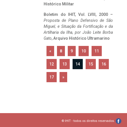
Histórico Militar
Boletim do IHIT, Vol. LVIII, 2000 –
Proposta de Plano Defensivo de São
Miguel, e Situação da Fortificação e da
Artilharia da Ilha, por João Leite Borba
Gato
, Arquivo Histórico Ultramarino
«
8
9
10
11
12
13
14
15
16
17
»
© IHIT - todos os direitos reservados.