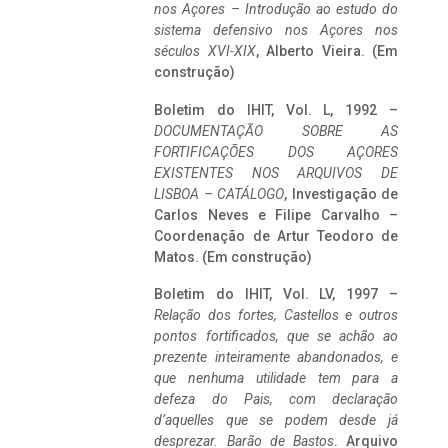
nos Açores – Introdução ao estudo do
sistema defensivo nos Açores nos
séculos XVI-XIX
, Alberto Vieira. (Em
construção)
Boletim do IHIT, Vol. L, 1992 –
DOCUMENTAÇÃO SOBRE AS
FORTIFICAÇÕES DOS AÇORES
EXISTENTES NOS ARQUIVOS DE
LISBOA – CATÁLOGO
, Investigação de
Carlos Neves e Filipe Carvalho –
Coordenação de Artur Teodoro de
Matos. (Em construção)
Boletim do IHIT, Vol. LV, 1997 –
Relação dos fortes, Castellos e outros
pontos fortificados, que se achão ao
prezente inteiramente abandonados, e
que nenhuma utilidade tem para a
defeza do Pais, com declaração
d’aquelles que se podem desde já
desprezar. Barão de Bastos
. Arquivo