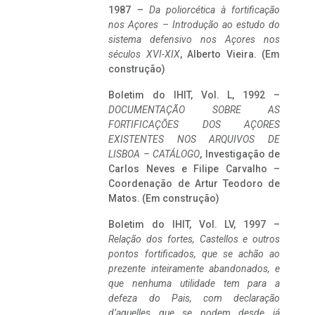
1987 –
Da poliorcética à fortificação
nos Açores – Introdução ao estudo do
sistema defensivo nos Açores nos
séculos XVI-XIX
, Alberto Vieira. (Em
construção)
Boletim do IHIT, Vol. L, 1992 –
DOCUMENTAÇÃO SOBRE AS
FORTIFICAÇÕES DOS AÇORES
EXISTENTES NOS ARQUIVOS DE
LISBOA – CATÁLOGO
, Investigação de
Carlos Neves e Filipe Carvalho –
Coordenação de Artur Teodoro de
Matos. (Em construção)
Boletim do IHIT, Vol. LV, 1997 –
Relação dos fortes, Castellos e outros
pontos fortificados, que se achão ao
prezente inteiramente abandonados, e
que nenhuma utilidade tem para a
defeza do Pais, com declaração
d’aquelles que se podem desde já