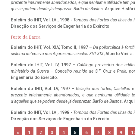
prezente inteiramente abandonados, e que nenhuma utilidade tem par
que se podem desde já desprezar. Barão de Bastos
. Arquivo Históri
Boletim do IHIT, Vol. LVI, 1998 -
Tombos dos Fortes das Ilhas do F
Direcção dos Serviços de Engenharia do Exército.
Forte da Barra
Boletim do IHIT, Vol. XLV, Tomo II, 1987 –
Da poliorcética à fort
sistema defensivo nos Açores nos séculos XVI-XIX
, Alberto Vieira
Boletim do IHIT, Vol. LV, 1997 –
Catálogo provisório dos edific
ta
ministério da Guerra – Concelho reunido de S.
Cruz e Praia, po
Engenharia do Exército.
Boletim do IHIT, Vol. LV, 1997 –
Relação dos fortes, Castellos e
prezente inteiramente abandonados, e que nenhuma utilidade 
d’aquelles que se podem desde já desprezar. Barão de Bastos
. Arqui
Boletim do IHIT, Vol. LVI, 1998 -
Tombos dos Fortes das Ilhas do F
Direcção dos Serviços de Engenharia do Exército.
«
1
2
3
4
5
6
7
8
9
1