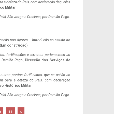
a a defeza do Pais, com declaração daquelles
co Militar.
aial, São Jorge e Graciosa,
por Damião Pego
.
ificação nos Açores – Introdução ao estudo do
. (Em construção)
ios, fortificações e terrenos pertencentes ao
r Damião Pego
, Direcção dos Serviços de
 outros pontos fortificados, que se achão ao
tem para a defeza do Pais, com declaração
vo Histórico Militar.
aial, São Jorge e Graciosa,
por Damião Pego
.
0
11
»