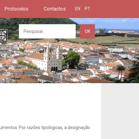
Protocolos
Contactos
EN
PT
OK
umentos. Por razões tipológicas, a designação