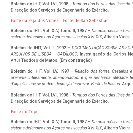
Boletim do IHIT, Vol. LVI, 1998 -
Tombos dos Fortes das Ilhas do F
Direcção dos Serviços de Engenharia do Exército.
Forte da Fajã dos Vimes – Forte de São Sebastião
Boletim do IHIT, Vol. XLV, Tomo II, 1987 –
Da poliorcética à fort
sistema defensivo nos Açores nos séculos XVI-XIX
, Alberto Vieira
Boletim do IHIT, Vol. L, 1992 –
DOCUMENTAÇÃO SOBRE AS FORT
ARQUIVOS DE LISBOA – CATÁLOGO
, Investigação de Carlos N
Artur Teodoro de Matos. (Em construção)
Boletim do IHIT, Vol. LV, 1997 –
Relação dos fortes, Castellos e
prezente inteiramente abandonados, e que nenhuma utilidade 
d’aquelles que se podem desde já desprezar. Barão de Bastos
. Arqui
Boletim do IHIT, Vol. LVI, 1998 -
Tombos dos Fortes das Ilhas do F
Direcção dos Serviços de Engenharia do Exército.
Forte do Topo
Boletim do IHIT, Vol. XLV, Tomo II, 1987 –
Da poliorcética à fort
sistema defensivo nos Açores nos séculos XVI-XIX
, Alberto Vieira