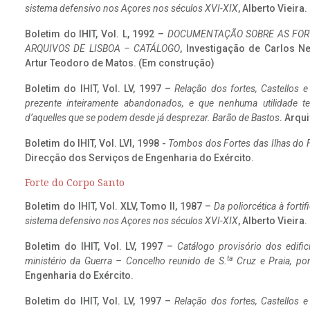
sistema defensivo nos Açores nos séculos XVI-XIX
, Alberto Vieira
Boletim do IHIT, Vol. L, 1992 –
DOCUMENTAÇÃO SOBRE AS FORT
ARQUIVOS DE LISBOA – CATÁLOGO
, Investigação de Carlos N
Artur Teodoro de Matos. (Em construção)
Boletim do IHIT, Vol. LV, 1997 –
Relação dos fortes, Castellos e
prezente inteiramente abandonados, e que nenhuma utilidade 
d’aquelles que se podem desde já desprezar. Barão de Bastos
. Arqui
Boletim do IHIT, Vol. LVI, 1998 -
Tombos dos Fortes das Ilhas do F
Direcção dos Serviços de Engenharia do Exército.
Forte do Corpo Santo
Boletim do IHIT, Vol. XLV, Tomo II, 1987 –
Da poliorcética à fort
sistema defensivo nos Açores nos séculos XVI-XIX
, Alberto Vieira
Boletim do IHIT, Vol. LV, 1997 –
Catálogo provisório dos edific
ta
ministério da Guerra – Concelho reunido de S.
Cruz e Praia, po
Engenharia do Exército.
Boletim do IHIT, Vol. LV, 1997 –
Relação dos fortes, Castellos e