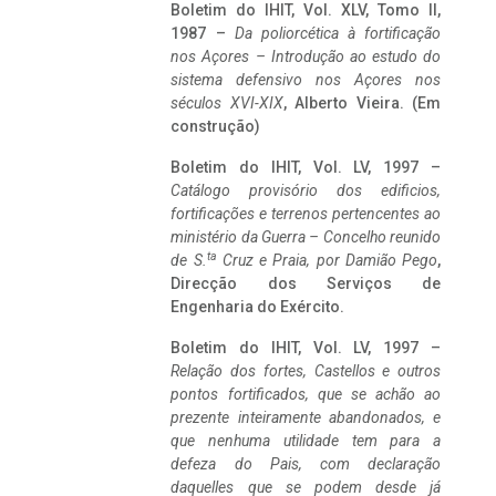
Boletim do IHIT, Vol. XLV, Tomo II,
1987 –
Da poliorcética à fortificação
nos Açores – Introdução ao estudo do
sistema defensivo nos Açores nos
séculos XVI-XIX
, Alberto Vieira. (Em
construção)
Boletim do IHIT, Vol. LV, 1997 –
Catálogo provisório dos edificios,
fortificações e terrenos pertencentes ao
ministério da Guerra – Concelho reunido
ta
de S.
Cruz e Praia, por Damião Pego
,
Direcção dos Serviços de
Engenharia do Exército.
Boletim do IHIT, Vol. LV, 1997 –
Relação dos fortes, Castellos e outros
pontos fortificados, que se achão ao
prezente inteiramente abandonados, e
que nenhuma utilidade tem para a
defeza do Pais, com declaração
daquelles que se podem desde já