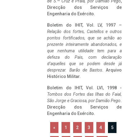
de S.
Cruz e Praia, por Damião Pego
,
Direcção dos Serviços de
Engenharia do Exército.
Boletim do IHIT, Vol. LV, 1997 –
Relação dos fortes, Castellos e outros
pontos fortificados, que se achão ao
prezente inteiramente abandonados, e
que nenhuma utilidade tem para a
defeza do Pais, com declaração
d’aquelles que se podem desde já
desprezar. Barão de Bastos
. Arquivo
Histórico Militar.
Boletim do IHIT, Vol. LVI, 1998 -
Tombos dos Fortes das Ilhas do Faial,
São Jorge e Graciosa,
por Damião Pego
.
Direcção dos Serviços de
Engenharia do Exército.
«
1
2
3
4
5