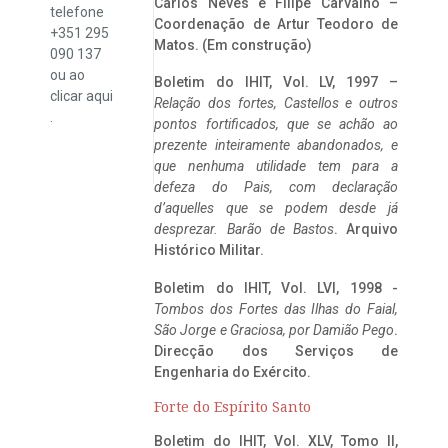
Carlos Neves e Filipe Carvalho –
telefone
Coordenação de Artur Teodoro de
+351 295
Matos. (Em construção)
090 137
ou ao
Boletim do IHIT, Vol. LV, 1997 –
clicar
aqui
Relação dos fortes, Castellos e outros
.
pontos fortificados, que se achão ao
prezente inteiramente abandonados, e
que nenhuma utilidade tem para a
defeza do Pais, com declaração
d’aquelles que se podem desde já
desprezar. Barão de Bastos
. Arquivo
Histórico Militar.
Boletim do IHIT, Vol. LVI, 1998 -
Tombos dos Fortes das Ilhas do Faial,
São Jorge e Graciosa,
por Damião Pego
.
Direcção dos Serviços de
Engenharia do Exército.
Forte do Espírito Santo
Boletim do IHIT, Vol. XLV, Tomo II,