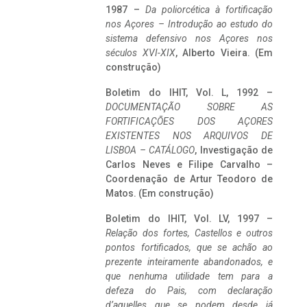
1987 –
Da poliorcética à fortificação
nos Açores – Introdução ao estudo do
sistema defensivo nos Açores nos
séculos XVI-XIX
, Alberto Vieira. (Em
construção)
Boletim do IHIT, Vol. L, 1992 –
DOCUMENTAÇÃO SOBRE AS
FORTIFICAÇÕES DOS AÇORES
EXISTENTES NOS ARQUIVOS DE
LISBOA – CATÁLOGO
, Investigação de
Carlos Neves e Filipe Carvalho –
Coordenação de Artur Teodoro de
Matos. (Em construção)
Boletim do IHIT, Vol. LV, 1997 –
Relação dos fortes, Castellos e outros
pontos fortificados, que se achão ao
prezente inteiramente abandonados, e
que nenhuma utilidade tem para a
defeza do Pais, com declaração
d’aquelles que se podem desde já