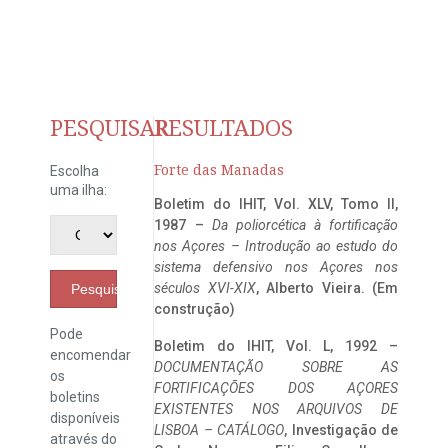
PESQUISAR
RESULTADOS
Forte das Manadas
Escolha
uma ilha:
Boletim do IHIT, Vol. XLV, Tomo II,
1987 –
Da poliorcética à fortificação
nos Açores – Introdução ao estudo do
sistema defensivo nos Açores nos
séculos XVI-XIX
, Alberto Vieira. (Em
Pesquisar
construção)
Pode
Boletim do IHIT, Vol. L, 1992 –
encomendar
DOCUMENTAÇÃO SOBRE AS
os
FORTIFICAÇÕES DOS AÇORES
boletins
EXISTENTES NOS ARQUIVOS DE
disponíveis
LISBOA – CATÁLOGO
, Investigação de
através do