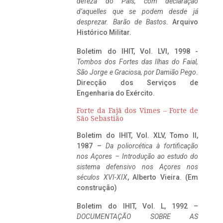
defeza do Pais, com declaração
d’aquelles que se podem desde já
desprezar. Barão de Bastos
. Arquivo
Histórico Militar.
Boletim do IHIT, Vol. LVI, 1998 -
Tombos dos Fortes das Ilhas do Faial,
São Jorge e Graciosa,
por Damião Pego
.
Direcção dos Serviços de
Engenharia do Exército.
Forte da Fajã dos Vimes – Forte de
São Sebastião
Boletim do IHIT, Vol. XLV, Tomo II,
1987 –
Da poliorcética à fortificação
nos Açores – Introdução ao estudo do
sistema defensivo nos Açores nos
séculos XVI-XIX
, Alberto Vieira. (Em
construção)
Boletim do IHIT, Vol. L, 1992 –
DOCUMENTAÇÃO SOBRE AS