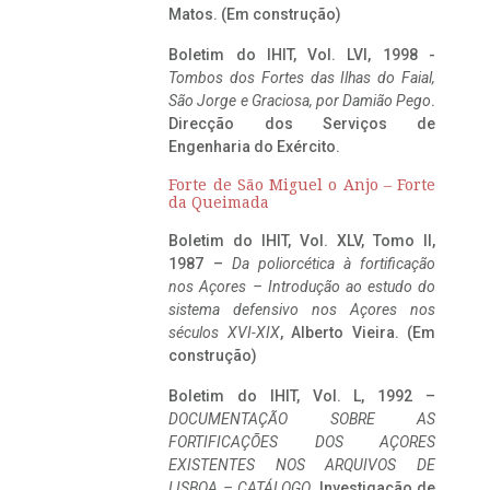
Matos. (Em construção)
Boletim do IHIT, Vol. LVI, 1998 -
Tombos dos Fortes das Ilhas do Faial,
São Jorge e Graciosa,
por Damião Pego
.
Direcção dos Serviços de
Engenharia do Exército.
Forte de São Miguel o Anjo – Forte
da Queimada
Boletim do IHIT, Vol. XLV, Tomo II,
1987 –
Da poliorcética à fortificação
nos Açores – Introdução ao estudo do
sistema defensivo nos Açores nos
séculos XVI-XIX
, Alberto Vieira. (Em
construção)
Boletim do IHIT, Vol. L, 1992 –
DOCUMENTAÇÃO SOBRE AS
FORTIFICAÇÕES DOS AÇORES
EXISTENTES NOS ARQUIVOS DE
LISBOA – CATÁLOGO
, Investigação de