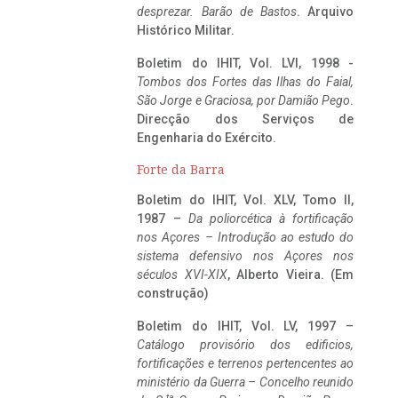
desprezar. Barão de Bastos
. Arquivo
Histórico Militar.
Boletim do IHIT, Vol. LVI, 1998 -
Tombos dos Fortes das Ilhas do Faial,
São Jorge e Graciosa,
por Damião Pego
.
Direcção dos Serviços de
Engenharia do Exército.
Forte da Barra
Boletim do IHIT, Vol. XLV, Tomo II,
1987 –
Da poliorcética à fortificação
nos Açores – Introdução ao estudo do
sistema defensivo nos Açores nos
séculos XVI-XIX
, Alberto Vieira. (Em
construção)
Boletim do IHIT, Vol. LV, 1997 –
Catálogo provisório dos edificios,
fortificações e terrenos pertencentes ao
ministério da Guerra – Concelho reunido
ta