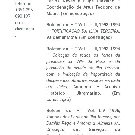
Carlos Neves e Filipe Carvalho –
telefone
Coordenação de Artur Teodoro de
+351 295
Matos. (Em construção)
090 137
ou ao
Boletim do IHIT, Vol. LI-LII, 1993-1994
clicar
aqui
–
FORTIFICAÇÃO DA ILHA TERCEIRA
,
.
Valdemar Mota. (Em construção)
Boletim do IHIT, Vol. LI-LII, 1993-1994
–
Colecção de todos os fortes da
jurisdição da Villa da Praia e da
jurisdição da cidade na ilha Terceira,
com a indicação da importância da
despesa das obras necessárias em cada
um deles
. Anónimo – Arquivo
Histórico Ultramarino. (Em
construção)
Boletim do IHIT, Vol. LIV, 1996,
Tombos dos Fortes da Ilha Terceira,
por
Damião Pego e António d’ Almeida Jr
.,
Direcção dos Serviços de