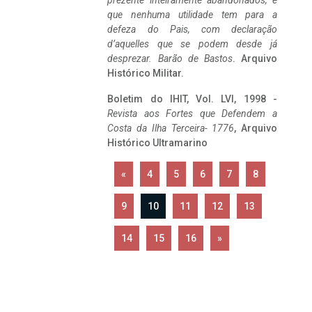
prezente inteiramente abandonados, e
que nenhuma utilidade tem para a
defeza do Pais, com declaração
d’aquelles que se podem desde já
desprezar. Barão de Bastos
. Arquivo
Histórico Militar.
Boletim do IHIT, Vol. LVI, 1998 -
Revista aos Fortes que Defendem a
Costa da Ilha Terceira- 1776
, Arquivo
Histórico Ultramarino
«
4
5
6
7
8
9
10
11
12
13
14
15
16
»