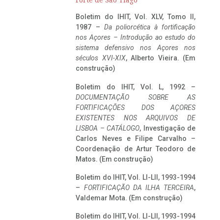
Forte de São Tiago
Boletim do IHIT, Vol. XLV, Tomo II,
1987 –
Da poliorcética à fortificação
nos Açores – Introdução ao estudo do
sistema defensivo nos Açores nos
séculos XVI-XIX
, Alberto Vieira. (Em
construção)
Boletim do IHIT, Vol. L, 1992 –
DOCUMENTAÇÃO SOBRE AS
FORTIFICAÇÕES DOS AÇORES
EXISTENTES NOS ARQUIVOS DE
LISBOA – CATÁLOGO
, Investigação de
Carlos Neves e Filipe Carvalho –
Coordenação de Artur Teodoro de
Matos. (Em construção)
Boletim do IHIT, Vol. LI-LII, 1993-1994
–
FORTIFICAÇÃO DA ILHA TERCEIRA
,
Valdemar Mota. (Em construção)
Boletim do IHIT, Vol. LI-LII, 1993-1994