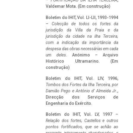
–
FORTIFICAÇÃO DA ILHA TERCEIRA
,
Valdemar Mota. (Em construção)
Boletim do IHIT, Vol. LI-LII, 1993-1994
–
Colecção de todos os fortes da
jurisdição da Villa da Praia e da
jurisdição da cidade na ilha Terceira,
com a indicação da importância da
despesa das obras necessárias em cada
um deles
. Anónimo – Arquivo
Histórico Ultramarino. (Em
construção)
Boletim do IHIT, Vol. LIV, 1996,
Tombos dos Fortes da Ilha Terceira,
por
Damião Pego e António d’ Almeida Jr
.,
Direcção dos Serviços de
Engenharia do Exército.
Boletim do IHIT, Vol. LV, 1997 –
Relação dos fortes, Castellos e outros
pontos fortificados, que se achão ao