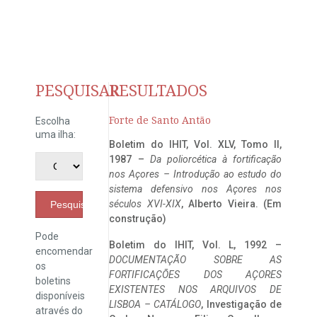
PESQUISAR
RESULTADOS
Forte de Santo Antão
Escolha
uma ilha:
Boletim do IHIT, Vol. XLV, Tomo II,
1987 –
Da poliorcética à fortificação
nos Açores – Introdução ao estudo do
sistema defensivo nos Açores nos
séculos XVI-XIX
, Alberto Vieira. (Em
Pesquisar
construção)
Pode
Boletim do IHIT, Vol. L, 1992 –
encomendar
DOCUMENTAÇÃO SOBRE AS
os
FORTIFICAÇÕES DOS AÇORES
boletins
EXISTENTES NOS ARQUIVOS DE
disponíveis
LISBOA – CATÁLOGO
, Investigação de
através do