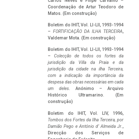
Carlos Neves e Filipe Carvalho –
Coordenação de Artur Teodoro de
Matos. (Em construção)
Boletim do IHIT, Vol. LI-LII, 1993-1994
–
FORTIFICAÇÃO DA ILHA TERCEIRA
,
Valdemar Mota. (Em construção)
Boletim do IHIT, Vol. LI-LII, 1993-1994
–
Colecção de todos os fortes da
jurisdição da Villa da Praia e da
jurisdição da cidade na ilha Terceira,
com a indicação da importância da
despesa das obras necessárias em cada
um deles
. Anónimo – Arquivo
Histórico Ultramarino. (Em
construção)
Boletim do IHIT, Vol. LIV, 1996,
Tombos dos Fortes da Ilha Terceira,
por
Damião Pego e António d’ Almeida Jr
.,
Direcção dos Serviços de