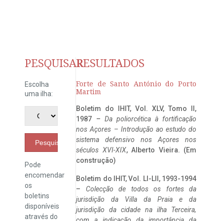
PESQUISAR
RESULTADOS
Forte de Santo António do Porto
Escolha
Martim
uma ilha:
Boletim do IHIT, Vol. XLV, Tomo II,
1987 –
Da poliorcética à fortificação
nos Açores – Introdução ao estudo do
sistema defensivo nos Açores nos
Pesquisar
séculos XVI-XIX
, Alberto Vieira. (Em
construção)
Pode
encomendar
Boletim do IHIT, Vol. LI-LII, 1993-1994
os
–
Colecção de todos os fortes da
boletins
jurisdição da Villa da Praia e da
disponíveis
jurisdição da cidade na ilha Terceira,
através do
com a indicação da importância da