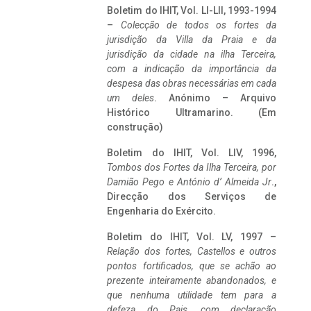
Boletim do IHIT, Vol. LI-LII, 1993-1994
–
Colecção de todos os fortes da
jurisdição da Villa da Praia e da
jurisdição da cidade na ilha Terceira,
com a indicação da importância da
despesa das obras necessárias em cada
um deles
. Anónimo – Arquivo
Histórico Ultramarino. (Em
construção)
Boletim do IHIT, Vol. LIV, 1996,
Tombos dos Fortes da Ilha Terceira,
por
Damião Pego e António d’ Almeida Jr
.,
Direcção dos Serviços de
Engenharia do Exército.
Boletim do IHIT, Vol. LV, 1997 –
Relação dos fortes, Castellos e outros
pontos fortificados, que se achão ao
prezente inteiramente abandonados, e
que nenhuma utilidade tem para a
defeza do Pais, com declaração