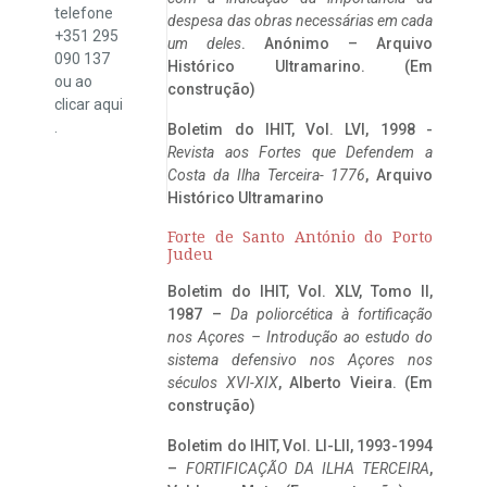
telefone
despesa das obras necessárias em cada
+351 295
um deles
. Anónimo – Arquivo
090 137
Histórico Ultramarino. (Em
ou ao
construção)
clicar
aqui
.
Boletim do IHIT, Vol. LVI, 1998 -
Revista aos Fortes que Defendem a
Costa da Ilha Terceira- 1776
, Arquivo
Histórico Ultramarino
Forte de Santo António do Porto
Judeu
Boletim do IHIT, Vol. XLV, Tomo II,
1987 –
Da poliorcética à fortificação
nos Açores – Introdução ao estudo do
sistema defensivo nos Açores nos
séculos XVI-XIX
, Alberto Vieira. (Em
construção)
Boletim do IHIT, Vol. LI-LII, 1993-1994
–
FORTIFICAÇÃO DA ILHA TERCEIRA
,