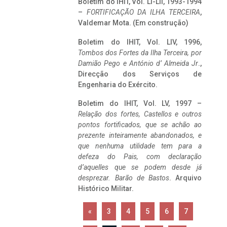
Boletim do IHIT, Vol. LI-LII, 1993-1994
–
FORTIFICAÇÃO DA ILHA TERCEIRA
,
Valdemar Mota. (Em construção)
Boletim do IHIT, Vol. LIV, 1996,
Tombos dos Fortes da Ilha Terceira,
por
Damião Pego e António d’ Almeida Jr
.,
Direcção dos Serviços de
Engenharia do Exército.
Boletim do IHIT, Vol. LV, 1997 –
Relação dos fortes, Castellos e outros
pontos fortificados, que se achão ao
prezente inteiramente abandonados, e
que nenhuma utilidade tem para a
defeza do Pais, com declaração
d’aquelles que se podem desde já
desprezar. Barão de Bastos
. Arquivo
Histórico Militar.
«
3
4
5
6
7