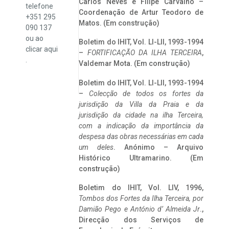
Carlos Neves e Filipe Carvalho –
telefone
Coordenação de Artur Teodoro de
+351 295
Matos. (Em construção)
090 137
ou ao
Boletim do IHIT, Vol. LI-LII, 1993-1994
clicar
aqui
–
FORTIFICAÇÃO DA ILHA TERCEIRA
,
.
Valdemar Mota. (Em construção)
Boletim do IHIT, Vol. LI-LII, 1993-1994
–
Colecção de todos os fortes da
jurisdição da Villa da Praia e da
jurisdição da cidade na ilha Terceira,
com a indicação da importância da
despesa das obras necessárias em cada
um deles
. Anónimo – Arquivo
Histórico Ultramarino. (Em
construção)
Boletim do IHIT, Vol. LIV, 1996,
Tombos dos Fortes da Ilha Terceira,
por
Damião Pego e António d’ Almeida Jr
.,
Direcção dos Serviços de