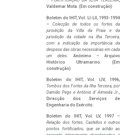
–
FORTIFICAÇÃO DA ILHA TERCEIRA
,
Valdemar Mota. (Em construção)
Boletim do IHIT, Vol. LI-LII, 1993-1994
–
Colecção de todos os fortes da
jurisdição da Villa da Praia e da
jurisdição da cidade na ilha Terceira,
com a indicação da importância da
despesa das obras necessárias em cada
um deles
. Anónimo – Arquivo
Histórico Ultramarino. (Em
construção)
Boletim do IHIT, Vol. LIV, 1996,
Tombos dos Fortes da Ilha Terceira,
por
Damião Pego e António d’ Almeida Jr
.,
Direcção dos Serviços de
Engenharia do Exército.
Boletim do IHIT, Vol. LV, 1997 –
Relação dos fortes, Castellos e outros
pontos fortificados, que se achão ao