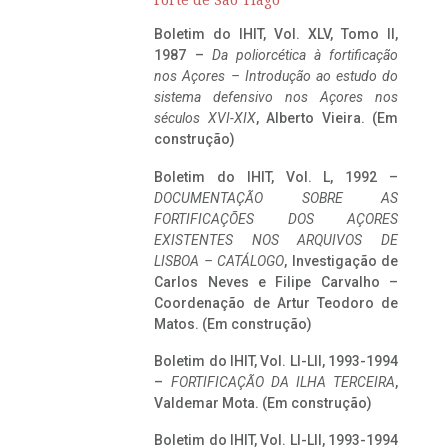
Forte de São Tiago
Boletim do IHIT, Vol. XLV, Tomo II,
1987 –
Da poliorcética à fortificação
nos Açores – Introdução ao estudo do
sistema defensivo nos Açores nos
séculos XVI-XIX
, Alberto Vieira. (Em
construção)
Boletim do IHIT, Vol. L, 1992 –
DOCUMENTAÇÃO SOBRE AS
FORTIFICAÇÕES DOS AÇORES
EXISTENTES NOS ARQUIVOS DE
LISBOA – CATÁLOGO
, Investigação de
Carlos Neves e Filipe Carvalho –
Coordenação de Artur Teodoro de
Matos. (Em construção)
Boletim do IHIT, Vol. LI-LII, 1993-1994
–
FORTIFICAÇÃO DA ILHA TERCEIRA
,
Valdemar Mota. (Em construção)
Boletim do IHIT, Vol. LI-LII, 1993-1994