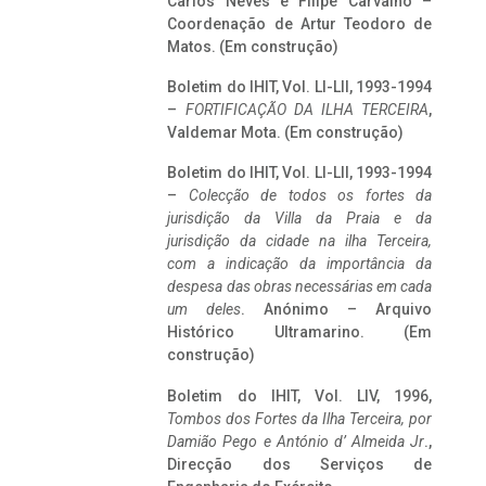
Carlos Neves e Filipe Carvalho –
Coordenação de Artur Teodoro de
Matos. (Em construção)
Boletim do IHIT, Vol. LI-LII, 1993-1994
–
FORTIFICAÇÃO DA ILHA TERCEIRA
,
Valdemar Mota. (Em construção)
Boletim do IHIT, Vol. LI-LII, 1993-1994
–
Colecção de todos os fortes da
jurisdição da Villa da Praia e da
jurisdição da cidade na ilha Terceira,
com a indicação da importância da
despesa das obras necessárias em cada
um deles
. Anónimo – Arquivo
Histórico Ultramarino. (Em
construção)
Boletim do IHIT, Vol. LIV, 1996,
Tombos dos Fortes da Ilha Terceira,
por
Damião Pego e António d’ Almeida Jr
.,
Direcção dos Serviços de