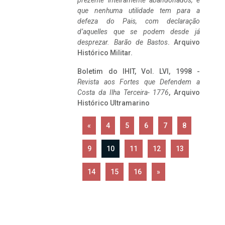
prezente inteiramente abandonados, e
que nenhuma utilidade tem para a
defeza do Pais, com declaração
d’aquelles que se podem desde já
desprezar. Barão de Bastos
. Arquivo
Histórico Militar.
Boletim do IHIT, Vol. LVI, 1998 -
Revista aos Fortes que Defendem a
Costa da Ilha Terceira- 1776
, Arquivo
Histórico Ultramarino
«
4
5
6
7
8
9
10
11
12
13
14
15
16
»