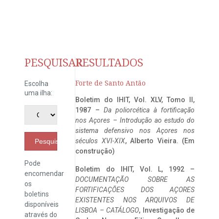
PESQUISAR
RESULTADOS
Forte de Santo Antão
Escolha
uma ilha:
Boletim do IHIT, Vol. XLV, Tomo II,
1987 –
Da poliorcética à fortificação
nos Açores – Introdução ao estudo do
sistema defensivo nos Açores nos
séculos XVI-XIX
, Alberto Vieira. (Em
Pesquisar
construção)
Pode
Boletim do IHIT, Vol. L, 1992 –
encomendar
DOCUMENTAÇÃO SOBRE AS
os
FORTIFICAÇÕES DOS AÇORES
boletins
EXISTENTES NOS ARQUIVOS DE
disponíveis
LISBOA – CATÁLOGO
, Investigação de
através do