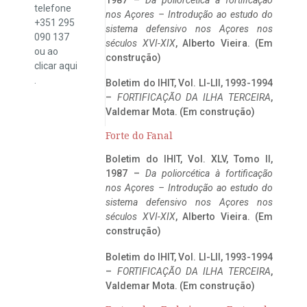
telefone
nos Açores – Introdução ao estudo do
+351 295
sistema defensivo nos Açores nos
090 137
séculos XVI-XIX
, Alberto Vieira. (Em
ou ao
construção)
clicar
aqui
.
Boletim do IHIT, Vol. LI-LII, 1993-1994
–
FORTIFICAÇÃO DA ILHA TERCEIRA
,
Valdemar Mota. (Em construção)
Forte do Fanal
Boletim do IHIT, Vol. XLV, Tomo II,
1987 –
Da poliorcética à fortificação
nos Açores – Introdução ao estudo do
sistema defensivo nos Açores nos
séculos XVI-XIX
, Alberto Vieira. (Em
construção)
Boletim do IHIT, Vol. LI-LII, 1993-1994
–
FORTIFICAÇÃO DA ILHA TERCEIRA
,
Valdemar Mota. (Em construção)