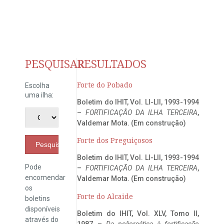
PESQUISAR
RESULTADOS
Forte do Pobado
Escolha
uma ilha:
Boletim do IHIT, Vol. LI-LII, 1993-1994
–
FORTIFICAÇÃO DA ILHA TERCEIRA
,
Valdemar Mota. (Em construção)
Forte dos Preguiçosos
Pesquisar
Boletim do IHIT, Vol. LI-LII, 1993-1994
Pode
–
FORTIFICAÇÃO DA ILHA TERCEIRA
,
encomendar
Valdemar Mota. (Em construção)
os
Forte do Alcaide
boletins
disponíveis
Boletim do IHIT, Vol. XLV, Tomo II,
através do
1987 –
Da poliorcética à fortificação