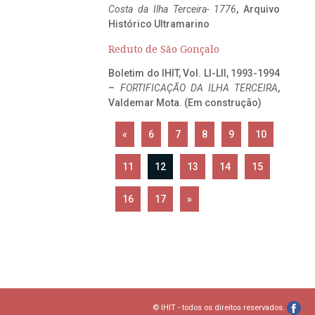
Costa da Ilha Terceira- 1776
, Arquivo
Histórico Ultramarino
Reduto de São Gonçalo
Boletim do IHIT, Vol. LI-LII, 1993-1994
–
FORTIFICAÇÃO DA ILHA TERCEIRA
,
Valdemar Mota. (Em construção)
«
6
7
8
9
10
11
12
13
14
15
16
17
»
© IHIT - todos os direitos reservados.