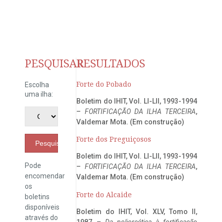
PESQUISAR
RESULTADOS
Forte do Pobado
Escolha
uma ilha:
Boletim do IHIT, Vol. LI-LII, 1993-1994
–
FORTIFICAÇÃO DA ILHA TERCEIRA
,
Valdemar Mota. (Em construção)
Forte dos Preguiçosos
Pesquisar
Boletim do IHIT, Vol. LI-LII, 1993-1994
Pode
–
FORTIFICAÇÃO DA ILHA TERCEIRA
,
encomendar
Valdemar Mota. (Em construção)
os
Forte do Alcaide
boletins
disponíveis
Boletim do IHIT, Vol. XLV, Tomo II,
através do
1987 –
Da poliorcética à fortificação