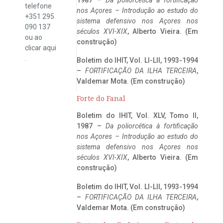
telefone
nos Açores – Introdução ao estudo do
+351 295
sistema defensivo nos Açores nos
090 137
séculos XVI-XIX
, Alberto Vieira. (Em
ou ao
construção)
clicar
aqui
.
Boletim do IHIT, Vol. LI-LII, 1993-1994
–
FORTIFICAÇÃO DA ILHA TERCEIRA
,
Valdemar Mota. (Em construção)
Forte do Fanal
Boletim do IHIT, Vol. XLV, Tomo II,
1987 –
Da poliorcética à fortificação
nos Açores – Introdução ao estudo do
sistema defensivo nos Açores nos
séculos XVI-XIX
, Alberto Vieira. (Em
construção)
Boletim do IHIT, Vol. LI-LII, 1993-1994
–
FORTIFICAÇÃO DA ILHA TERCEIRA
,
Valdemar Mota. (Em construção)