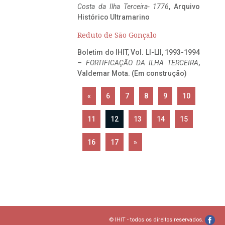
Costa da Ilha Terceira- 1776
, Arquivo
Histórico Ultramarino
Reduto de São Gonçalo
Boletim do IHIT, Vol. LI-LII, 1993-1994
–
FORTIFICAÇÃO DA ILHA TERCEIRA
,
Valdemar Mota. (Em construção)
«
6
7
8
9
10
11
12
13
14
15
16
17
»
© IHIT - todos os direitos reservados.