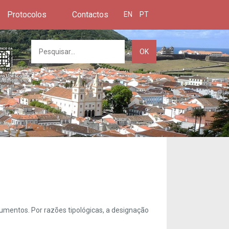
Protocolos
Contactos
EN
PT
OK
umentos. Por razões tipológicas, a designação