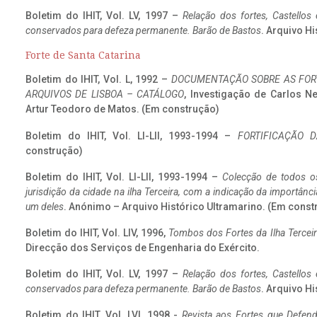
Boletim do IHIT, Vol. LV, 1997 –
Relação dos fortes, Castellos
conservados para defeza permanente. Barão de Bastos
. Arquivo Hi
Forte de Santa Catarina
Boletim do IHIT, Vol. L, 1992 –
DOCUMENTAÇÃO SOBRE AS FORT
ARQUIVOS DE LISBOA – CATÁLOGO
, Investigação de Carlos N
Artur Teodoro de Matos. (Em construção)
Boletim do IHIT, Vol. LI-LII, 1993-1994 –
FORTIFICAÇÃO D
construção)
Boletim do IHIT, Vol. LI-LII, 1993-1994 –
Colecção de todos os
jurisdição da cidade na ilha Terceira, com a indicação da importâ
um deles
. Anónimo – Arquivo Histórico Ultramarino. (Em const
Boletim do IHIT, Vol. LIV, 1996,
Tombos dos Fortes da Ilha Terceir
Direcção dos Serviços de Engenharia do Exército.
Boletim do IHIT, Vol. LV, 1997 –
Relação dos fortes, Castellos
conservados para defeza permanente. Barão de Bastos
. Arquivo Hi
Boletim do IHIT, Vol. LVI, 1998 -
Revista aos Fortes que Defend