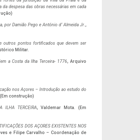
 fortes da jurisdição da Villa da Praia e da
ncia da despesa das obras necessárias em cada
rução)
a,
por Damião Pego e António d’ Almeida Jr
.,
 e outros pontos fortificados que devem ser
stórico Militar.
em a Costa da Ilha Terceira- 1776
, Arquivo
ificação nos Açores – Introdução ao estudo do
. (Em construção)
A ILHA TERCEIRA
, Valdemar Mota. (Em
IFICAÇÕES DOS AÇORES EXISTENTES NOS
eves e Filipe Carvalho – Coordenação de