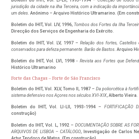
Boletim do IHIT, Vol. LI-LII, 1993-1994 –
Colecção de todos os
jurisdição da cidade na ilha Terceira, com a indicação da importâ
um deles
. Anónimo – Arquivo Histórico Ultramarino. (Em const
Boletim do IHIT, Vol. LIV, 1996,
Tombos dos Fortes da Ilha Terceir
Direcção dos Serviços de Engenharia do Exército.
Boletim do IHIT, Vol. LV, 1997 –
Relação dos fortes, Castellos
conservados para defeza permanente. Barão de Bastos
. Arquivo Hi
Boletim do IHIT, Vol. LVI, 1998 -
Revista aos Fortes que Defend
Histórico Ultramarino
Forte das Chagas – Forte de São Francisco
Boletim do IHIT, Vol. XLV, Tomo II, 1987 –
Da poliorcética à fort
sistema defensivo nos Açores nos séculos XVI-XIX
, Alberto Vieira
Boletim do IHIT, Vol. LI-LII, 1993-1994 –
FORTIFICAÇÃO D
construção)
Boletim do IHIT, Vol. L, 1992 –
DOCUMENTAÇÃO SOBRE AS FORT
ARQUIVOS DE LISBOA – CATÁLOGO
, Investigação de Carlos N
Artur Teodoro de Matos. (Em construção)