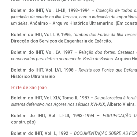
Boletim do IHIT, Vol. LI-LII, 1993-1994 –
Colecção de todos os
jurisdição da cidade na ilha Terceira, com a indicação da importâ
um deles
. Anónimo – Arquivo Histórico Ultramarino. (Em const
Boletim do IHIT, Vol. LIV, 1996,
Tombos dos Fortes da Ilha Terceir
Direcção dos Serviços de Engenharia do Exército.
Boletim do IHIT, Vol. LV, 1997 –
Relação dos fortes, Castellos
conservados para defeza permanente. Barão de Bastos
. Arquivo Hi
Boletim do IHIT, Vol. LVI, 1998 -
Revista aos Fortes que Defend
Histórico Ultramarino
Forte de São João
Boletim do IHIT, Vol. XLV, Tomo II, 1987 –
Da poliorcética à fort
sistema defensivo nos Açores nos séculos XVI-XIX
, Alberto Vieira
Boletim do IHIT, Vol. LI-LII, 1993-1994 –
FORTIFICAÇÃO D
construção)
Boletim do IHIT, Vol. L, 1992 –
DOCUMENTAÇÃO SOBRE AS FORT