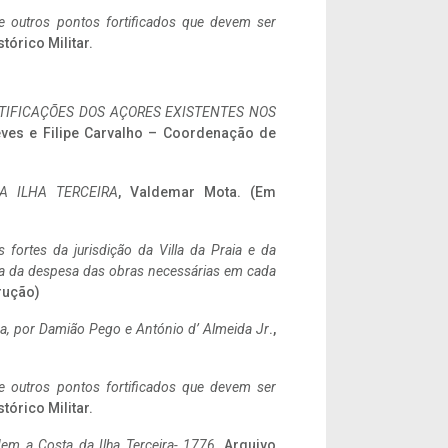
 e outros pontos fortificados que devem ser
stórico Militar.
IFICAÇÕES DOS AÇORES EXISTENTES NOS
eves e Filipe Carvalho – Coordenação de
A ILHA TERCEIRA
, Valdemar Mota. (Em
 fortes da jurisdição da Villa da Praia e da
ncia da despesa das obras necessárias em cada
rução)
a,
por Damião Pego e António d’ Almeida Jr
.,
 e outros pontos fortificados que devem ser
stórico Militar.
em a Costa da Ilha Terceira- 1776
, Arquivo