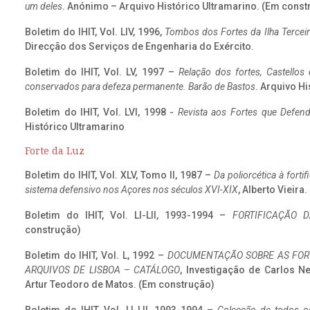
um deles
. Anónimo – Arquivo Histórico Ultramarino. (Em const
Boletim do IHIT, Vol. LIV, 1996,
Tombos dos Fortes da Ilha Terceir
Direcção dos Serviços de Engenharia do Exército.
Boletim do IHIT, Vol. LV, 1997 –
Relação dos fortes, Castellos
conservados para defeza permanente. Barão de Bastos
. Arquivo Hi
Boletim do IHIT, Vol. LVI, 1998 -
Revista aos Fortes que Defend
Histórico Ultramarino
Forte da Luz
Boletim do IHIT, Vol. XLV, Tomo II, 1987 –
Da poliorcética à fort
sistema defensivo nos Açores nos séculos XVI-XIX
, Alberto Vieira
Boletim do IHIT, Vol. LI-LII, 1993-1994 –
FORTIFICAÇÃO D
construção)
Boletim do IHIT, Vol. L, 1992 –
DOCUMENTAÇÃO SOBRE AS FORT
ARQUIVOS DE LISBOA – CATÁLOGO
, Investigação de Carlos N
Artur Teodoro de Matos. (Em construção)