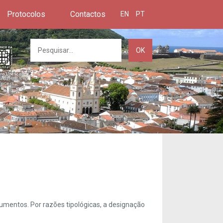
Protocolos
Contactos
EN
PT
OK
umentos. Por razões tipológicas, a designação