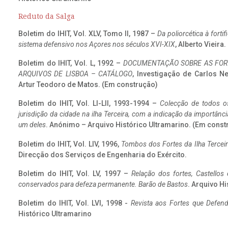
Reduto da Salga
Boletim do IHIT, Vol. XLV, Tomo II, 1987 –
Da poliorcética à fort
sistema defensivo nos Açores nos séculos XVI-XIX
, Alberto Vieira
Boletim do IHIT, Vol. L, 1992 –
DOCUMENTAÇÃO SOBRE AS FORT
ARQUIVOS DE LISBOA – CATÁLOGO
, Investigação de Carlos N
Artur Teodoro de Matos. (Em construção)
Boletim do IHIT, Vol. LI-LII, 1993-1994 –
Colecção de todos os
jurisdição da cidade na ilha Terceira, com a indicação da importâ
um deles
. Anónimo – Arquivo Histórico Ultramarino. (Em const
Boletim do IHIT, Vol. LIV, 1996,
Tombos dos Fortes da Ilha Terceir
Direcção dos Serviços de Engenharia do Exército.
Boletim do IHIT, Vol. LV, 1997 –
Relação dos fortes, Castellos
conservados para defeza permanente. Barão de Bastos
. Arquivo Hi
Boletim do IHIT, Vol. LVI, 1998 -
Revista aos Fortes que Defend
Histórico Ultramarino