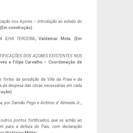
ificação nos Açores – Introdução ao estudo do
. (Em construção)
A ILHA TERCEIRA
, Valdemar Mota. (Em
IFICAÇÕES DOS AÇORES EXISTENTES NOS
eves e Filipe Carvalho – Coordenação de
 fortes da jurisdição da Villa da Praia e da
ncia da despesa das obras necessárias em cada
rução)
a,
por Damião Pego e António d’ Almeida Jr
.,
 outros pontos fortificados, que se achão ao
tem para a defeza do Pais, com declaração
vo Histórico Militar.