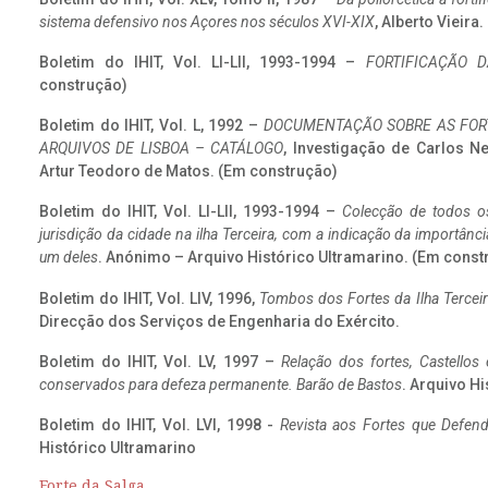
sistema defensivo nos Açores nos séculos XVI-XIX
, Alberto Vieira
Boletim do IHIT, Vol. LI-LII, 1993-1994 –
FORTIFICAÇÃO D
construção)
Boletim do IHIT, Vol. L, 1992 –
DOCUMENTAÇÃO SOBRE AS FORT
ARQUIVOS DE LISBOA – CATÁLOGO
, Investigação de Carlos N
Artur Teodoro de Matos. (Em construção)
Boletim do IHIT, Vol. LI-LII, 1993-1994 –
Colecção de todos os
jurisdição da cidade na ilha Terceira, com a indicação da importâ
um deles
. Anónimo – Arquivo Histórico Ultramarino. (Em const
Boletim do IHIT, Vol. LIV, 1996,
Tombos dos Fortes da Ilha Terceir
Direcção dos Serviços de Engenharia do Exército.
Boletim do IHIT, Vol. LV, 1997 –
Relação dos fortes, Castellos
conservados para defeza permanente. Barão de Bastos
. Arquivo Hi
Boletim do IHIT, Vol. LVI, 1998 -
Revista aos Fortes que Defend
Histórico Ultramarino
Forte da Salga