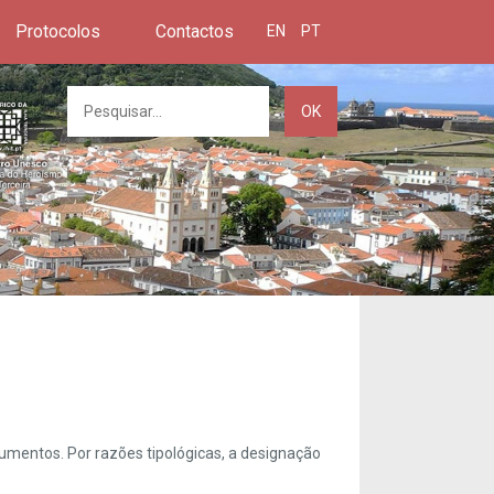
Protocolos
Contactos
EN
PT
OK
umentos. Por razões tipológicas, a designação