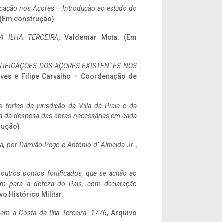
ificação nos Açores – Introdução ao estudo do
. (Em construção)
A ILHA TERCEIRA
, Valdemar Mota. (Em
IFICAÇÕES DOS AÇORES EXISTENTES NOS
eves e Filipe Carvalho – Coordenação de
 fortes da jurisdição da Villa da Praia e da
ncia da despesa das obras necessárias em cada
rução)
a,
por Damião Pego e António d’ Almeida Jr
.,
 outros pontos fortificados, que se achão ao
tem para a defeza do Pais, com declaração
vo Histórico Militar.
em a Costa da Ilha Terceira- 1776
, Arquivo