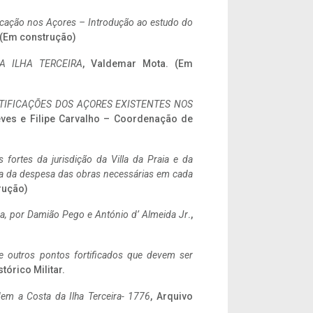
ificação nos Açores – Introdução ao estudo do
. (Em construção)
A ILHA TERCEIRA
, Valdemar Mota. (Em
IFICAÇÕES DOS AÇORES EXISTENTES NOS
eves e Filipe Carvalho – Coordenação de
 fortes da jurisdição da Villa da Praia e da
ncia da despesa das obras necessárias em cada
rução)
a,
por Damião Pego e António d’ Almeida Jr
.,
 e outros pontos fortificados que devem ser
stórico Militar.
em a Costa da Ilha Terceira- 1776
, Arquivo