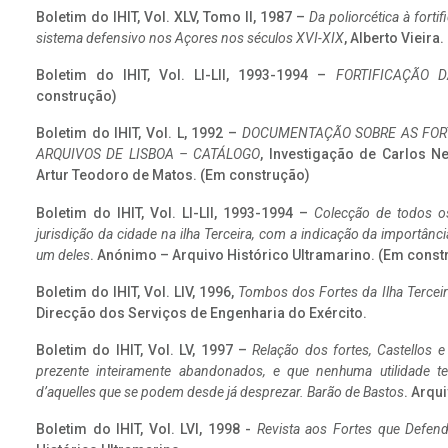
Boletim do IHIT, Vol. XLV, Tomo II, 1987 –
Da poliorcética à fort
sistema defensivo nos Açores nos séculos XVI-XIX
, Alberto Vieira
Boletim do IHIT, Vol. LI-LII, 1993-1994 –
FORTIFICAÇÃO D
construção)
Boletim do IHIT, Vol. L, 1992 –
DOCUMENTAÇÃO SOBRE AS FORT
ARQUIVOS DE LISBOA – CATÁLOGO
, Investigação de Carlos N
Artur Teodoro de Matos. (Em construção)
Boletim do IHIT, Vol. LI-LII, 1993-1994 –
Colecção de todos os
jurisdição da cidade na ilha Terceira, com a indicação da importâ
um deles
. Anónimo – Arquivo Histórico Ultramarino. (Em const
Boletim do IHIT, Vol. LIV, 1996,
Tombos dos Fortes da Ilha Terceir
Direcção dos Serviços de Engenharia do Exército.
Boletim do IHIT, Vol. LV, 1997 –
Relação dos fortes, Castellos e
prezente inteiramente abandonados, e que nenhuma utilidade 
d’aquelles que se podem desde já desprezar. Barão de Bastos
. Arqui
Boletim do IHIT, Vol. LVI, 1998 -
Revista aos Fortes que Defend