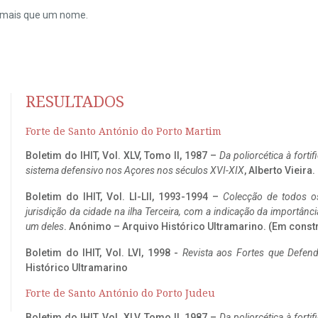
do mais que um nome.
RESULTADOS
Forte de Santo António do Porto Martim
Boletim do IHIT, Vol. XLV, Tomo II, 1987 –
Da poliorcética à fort
sistema defensivo nos Açores nos séculos XVI-XIX
, Alberto Vieira
Boletim do IHIT, Vol. LI-LII, 1993-1994 –
Colecção de todos os
jurisdição da cidade na ilha Terceira, com a indicação da importâ
um deles
. Anónimo – Arquivo Histórico Ultramarino. (Em const
Boletim do IHIT, Vol. LVI, 1998 -
Revista aos Fortes que Defend
Histórico Ultramarino
Forte de Santo António do Porto Judeu
Boletim do IHIT, Vol. XLV, Tomo II, 1987 –
Da poliorcética à fort