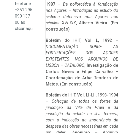
telefone
1987 –
Da poliorcética à fortificação
+351 295
nos Açores – Introdução ao estudo do
090 137
sistema defensivo nos Açores nos
ou ao
séculos XVI-XIX
, Alberto Vieira. (Em
clicar
aqui
construção)
.
Boletim do IHIT, Vol. L, 1992 –
DOCUMENTAÇÃO SOBRE AS
FORTIFICAÇÕES DOS AÇORES
EXISTENTES NOS ARQUIVOS DE
LISBOA – CATÁLOGO
, Investigação de
Carlos Neves e Filipe Carvalho –
Coordenação de Artur Teodoro de
Matos. (Em construção)
Boletim do IHIT, Vol. LI-LII, 1993-1994
–
Colecção de todos os fortes da
jurisdição da Villa da Praia e da
jurisdição da cidade na ilha Terceira,
com a indicação da importância da
despesa das obras necessárias em cada
um deles
. Anónimo – Arquivo