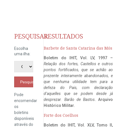
PESQUISAR
RESULTADOS
Barbete de Santa Catarina das Mós
Escolha
uma ilha:
Boletim do IHIT, Vol. LV, 1997 –
Relação dos fortes, Castellos e outros
pontos fortificados, que se achão ao
prezente inteiramente abandonados, e
que nenhuma utilidade tem para a
Pesquisar
defeza do Pais, com declaração
d’aquelles que se podem desde já
Pode
desprezar. Barão de Bastos
. Arquivo
encomendar
Histórico Militar.
os
boletins
Forte dos Coelhos
disponíveis
através do
Boletim do IHIT, Vol. XLV, Tomo II,