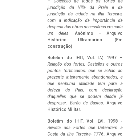
–
Colecção de todos os fortes da
jurisdição da Villa da Praia e da
jurisdição da cidade na ilha Terceira,
com a indicação da importância da
despesa das obras necessárias em cada
um deles
. Anónimo – Arquivo
Histórico Ultramarino. (Em
construção)
Boletim do IHIT, Vol. LV, 1997 –
Relação dos fortes, Castellos e outros
pontos fortificados, que se achão ao
prezente inteiramente abandonados, e
que nenhuma utilidade tem para a
defeza do Pais, com declaração
d’aquelles que se podem desde já
desprezar. Barão de Bastos
. Arquivo
Histórico Militar.
Boletim do IHIT, Vol. LVI, 1998 -
Revista aos Fortes que Defendem a
Costa da Ilha Terceira- 1776
, Arquivo