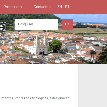
Protocolos
Contactos
EN
PT
OK
umentos. Por razões tipológicas, a designação