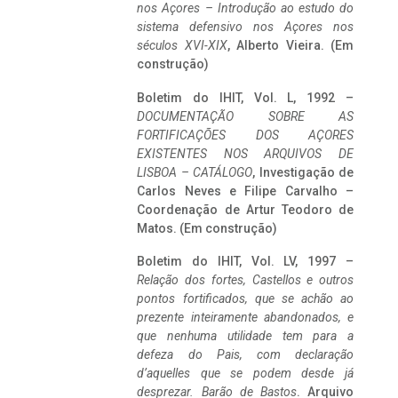
nos Açores – Introdução ao estudo do
sistema defensivo nos Açores nos
séculos XVI-XIX
, Alberto Vieira. (Em
construção)
Boletim do IHIT, Vol. L, 1992 –
DOCUMENTAÇÃO SOBRE AS
FORTIFICAÇÕES DOS AÇORES
EXISTENTES NOS ARQUIVOS DE
LISBOA – CATÁLOGO
, Investigação de
Carlos Neves e Filipe Carvalho –
Coordenação de Artur Teodoro de
Matos. (Em construção)
Boletim do IHIT, Vol. LV, 1997 –
Relação dos fortes, Castellos e outros
pontos fortificados, que se achão ao
prezente inteiramente abandonados, e
que nenhuma utilidade tem para a
defeza do Pais, com declaração
d’aquelles que se podem desde já
desprezar. Barão de Bastos
. Arquivo