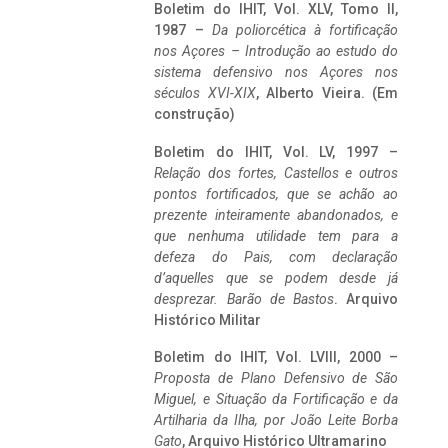
Boletim do IHIT, Vol. XLV, Tomo II,
1987 –
Da poliorcética à fortificação
nos Açores – Introdução ao estudo do
sistema defensivo nos Açores nos
séculos XVI-XIX
, Alberto Vieira. (Em
construção)
Boletim do IHIT, Vol. LV, 1997 –
Relação dos fortes, Castellos e outros
pontos fortificados, que se achão ao
prezente inteiramente abandonados, e
que nenhuma utilidade tem para a
defeza do Pais, com declaração
d’aquelles que se podem desde já
desprezar. Barão de Bastos
. Arquivo
Histórico Militar
Boletim do IHIT, Vol. LVIII, 2000 –
Proposta de Plano Defensivo de São
Miguel, e Situação da Fortificação e da
Artilharia da Ilha, por João Leite Borba
Gato
, Arquivo Histórico Ultramarino