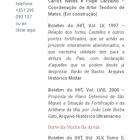
Carlos Neves e Filipe Carvalho –
telefone
Coordenação de Artur Teodoro de
+351 295
Matos. (Em construção)
090 137
ou ao
Boletim do IHIT, Vol. LV, 1997 –
clicar
aqui
Relação dos fortes, Castellos e outros
.
pontos fortificados, que se achão ao
prezente inteiramente abandonados, e
que nenhuma utilidade tem para a
defeza do Pais, com declaração
d’aquelles que se podem desde já
desprezar. Barão de Bastos
. Arquivo
Histórico Militar
Boletim do IHIT, Vol. LVIII, 2000 –
Proposta de Plano Defensivo de São
Miguel, e Situação da Fortificação e da
Artilharia da Ilha, por João Leite Borba
Gato
, Arquivo Histórico Ultramarino
Forte da Vinha da Areia
Boletim do IHIT, Vol. XLV, Tomo II,