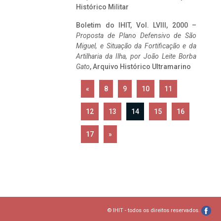
Histórico Militar
Boletim do IHIT, Vol. LVIII, 2000 –
Proposta de Plano Defensivo de São
Miguel, e Situação da Fortificação e da
Artilharia da Ilha, por João Leite Borba
Gato
, Arquivo Histórico Ultramarino
«
8
9
10
11
12
13
14
15
16
17
»
© IHIT - todos os direitos reservados.