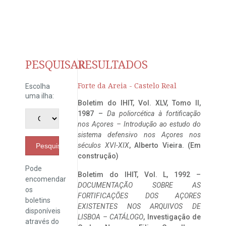
PESQUISAR
RESULTADOS
Forte da Areia - Castelo Real
Escolha
uma ilha:
Boletim do IHIT, Vol. XLV, Tomo II,
1987 –
Da poliorcética à fortificação
nos Açores – Introdução ao estudo do
sistema defensivo nos Açores nos
séculos XVI-XIX
, Alberto Vieira. (Em
Pesquisar
construção)
Pode
Boletim do IHIT, Vol. L, 1992 –
encomendar
DOCUMENTAÇÃO SOBRE AS
os
FORTIFICAÇÕES DOS AÇORES
boletins
EXISTENTES NOS ARQUIVOS DE
disponíveis
LISBOA – CATÁLOGO
, Investigação de
através do