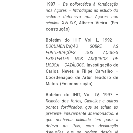
1987 –
Da poliorcética à fortificação
nos Açores – Introdução ao estudo do
sistema defensivo nos Açores nos
séculos XVI-XIX
, Alberto Vieira. (Em
construção)
Boletim do IHIT, Vol. L, 1992 –
DOCUMENTAÇÃO SOBRE AS
FORTIFICAÇÕES DOS AÇORES
EXISTENTES NOS ARQUIVOS DE
LISBOA – CATÁLOGO
, Investigação de
Carlos Neves e Filipe Carvalho –
Coordenação de Artur Teodoro de
Matos. (Em construção)
Boletim do IHIT, Vol. LV, 1997 –
Relação dos fortes, Castellos e outros
pontos fortificados, que se achão ao
prezente inteiramente abandonados, e
que nenhuma utilidade tem para a
defeza do Pais, com declaração
d’aquelles que se podem desde já