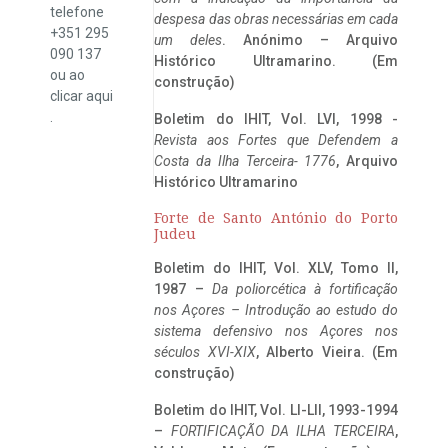
telefone
despesa das obras necessárias em cada
+351 295
um deles
. Anónimo – Arquivo
090 137
Histórico Ultramarino. (Em
ou ao
construção)
clicar
aqui
.
Boletim do IHIT, Vol. LVI, 1998 -
Revista aos Fortes que Defendem a
Costa da Ilha Terceira- 1776
, Arquivo
Histórico Ultramarino
Forte de Santo António do Porto
Judeu
Boletim do IHIT, Vol. XLV, Tomo II,
1987 –
Da poliorcética à fortificação
nos Açores – Introdução ao estudo do
sistema defensivo nos Açores nos
séculos XVI-XIX
, Alberto Vieira. (Em
construção)
Boletim do IHIT, Vol. LI-LII, 1993-1994
–
FORTIFICAÇÃO DA ILHA TERCEIRA
,