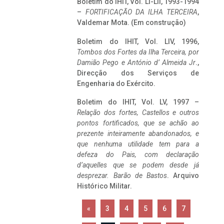
Boletim do IHIT, Vol. LI-LII, 1993-1994
–
FORTIFICAÇÃO DA ILHA TERCEIRA
,
Valdemar Mota. (Em construção)
Boletim do IHIT, Vol. LIV, 1996,
Tombos dos Fortes da Ilha Terceira,
por
Damião Pego e António d’ Almeida Jr
.,
Direcção dos Serviços de
Engenharia do Exército.
Boletim do IHIT, Vol. LV, 1997 –
Relação dos fortes, Castellos e outros
pontos fortificados, que se achão ao
prezente inteiramente abandonados, e
que nenhuma utilidade tem para a
defeza do Pais, com declaração
d’aquelles que se podem desde já
desprezar. Barão de Bastos
. Arquivo
Histórico Militar.
«
3
4
5
6
7