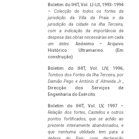
Boletim do IHIT, Vol. LI-LII, 1993-1994
–
Colecção de todos os fortes da
jurisdição da Villa da Praia e da
jurisdição da cidade na ilha Terceira,
com a indicação da importância da
despesa das obras necessárias em cada
um deles
. Anónimo – Arquivo
Histórico Ultramarino. (Em
construção)
Boletim do IHIT, Vol. LIV, 1996,
Tombos dos Fortes da Ilha Terceira,
por
Damião Pego e António d’ Almeida Jr
.,
Direcção dos Serviços de
Engenharia do Exército.
Boletim do IHIT, Vol. LV, 1997 –
Relação dos fortes, Castellos e outros
pontos fortificados, que se achão ao
prezente inteiramente abandonados, e
que nenhuma utilidade tem para a
defeza do Pais, com declaração