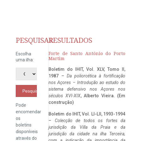
PESQUISAR
RESULTADOS
Forte de Santo António do Porto
Escolha
Martim
uma ilha:
Boletim do IHIT, Vol. XLV, Tomo II,
1987 –
Da poliorcética à fortificação
nos Açores – Introdução ao estudo do
sistema defensivo nos Açores nos
Pesquisar
séculos XVI-XIX
, Alberto Vieira. (Em
construção)
Pode
encomendar
Boletim do IHIT, Vol. LI-LII, 1993-1994
os
–
Colecção de todos os fortes da
boletins
jurisdição da Villa da Praia e da
disponíveis
jurisdição da cidade na ilha Terceira,
através do
com a indicação da importância da