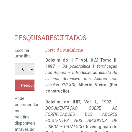
PESQUISAR
RESULTADOS
Forte da Madalena
Escolha
uma ilha:
Boletim do IHIT, Vol. XLV, Tomo II,
1987 –
Da poliorcética à fortificação
nos Açores – Introdução ao estudo do
sistema defensivo nos Açores nos
séculos XVI-XIX
, Alberto Vieira. (Em
Pesquisar
construção)
Pode
Boletim do IHIT, Vol. L, 1992 –
encomendar
DOCUMENTAÇÃO SOBRE AS
os
FORTIFICAÇÕES DOS AÇORES
boletins
EXISTENTES NOS ARQUIVOS DE
disponíveis
LISBOA – CATÁLOGO
, Investigação de
através do