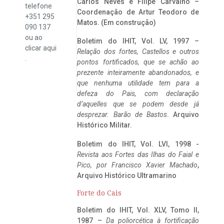
Carlos Neves e Filipe Carvalho –
telefone
Coordenação de Artur Teodoro de
+351 295
Matos. (Em construção)
090 137
ou ao
Boletim do IHIT, Vol. LV, 1997 –
clicar
aqui
Relação dos fortes, Castellos e outros
.
pontos fortificados, que se achão ao
prezente inteiramente abandonados, e
que nenhuma utilidade tem para a
defeza do Pais, com declaração
d’aquelles que se podem desde já
desprezar. Barão de Bastos
. Arquivo
Histórico Militar.
Boletim do IHIT, Vol. LVI, 1998 -
Revista aos Fortes das Ilhas do Faial e
Pico, por Francisco Xavier Machado
,
Arquivo Histórico Ultramarino
Forte do Cais
Boletim do IHIT, Vol. XLV, Tomo II,
1987 –
Da poliorcética à fortificação