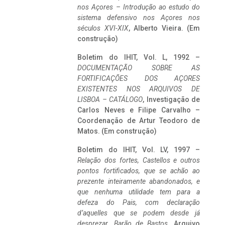
nos Açores – Introdução ao estudo do
sistema defensivo nos Açores nos
séculos XVI-XIX
, Alberto Vieira. (Em
construção)
Boletim do IHIT, Vol. L, 1992 –
DOCUMENTAÇÃO SOBRE AS
FORTIFICAÇÕES DOS AÇORES
EXISTENTES NOS ARQUIVOS DE
LISBOA – CATÁLOGO
, Investigação de
Carlos Neves e Filipe Carvalho –
Coordenação de Artur Teodoro de
Matos. (Em construção)
Boletim do IHIT, Vol. LV, 1997 –
Relação dos fortes, Castellos e outros
pontos fortificados, que se achão ao
prezente inteiramente abandonados, e
que nenhuma utilidade tem para a
defeza do Pais, com declaração
d’aquelles que se podem desde já
desprezar. Barão de Bastos
. Arquivo