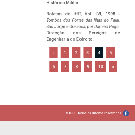
Histórico Militar.
Boletim do IHIT, Vol. LVI, 1998 -
Tombos dos Fortes das Ilhas do Faial,
São Jorge e Graciosa,
por Damião Pego
.
Direcção dos Serviços de
Engenharia do Exército.
«
1
2
3
4
5
6
7
8
9
10
»
© IHIT - todos os direitos reservados.