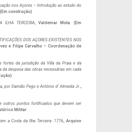
ificação nos Açores – Introdução ao estudo do
. (Em construção)
A ILHA TERCEIRA
, Valdemar Mota. (Em
IFICAÇÕES DOS AÇORES EXISTENTES NOS
eves e Filipe Carvalho – Coordenação de
 fortes da jurisdição da Villa da Praia e da
ncia da despesa das obras necessárias em cada
rução)
a,
por Damião Pego e António d’ Almeida Jr
.,
 e outros pontos fortificados que devem ser
stórico Militar.
em a Costa da Ilha Terceira- 1776
, Arquivo