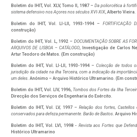
Boletim do IHIT, Vol. XLV, Tomo II, 1987 –
Da poliorcética à fort
sistema defensivo nos Açores nos séculos XVI-XIX
, Alberto Vieira
Boletim do IHIT, Vol. LI-LII, 1993-1994 –
FORTIFICAÇÃO D
construção)
Boletim do IHIT, Vol. L, 1992 –
DOCUMENTAÇÃO SOBRE AS FORT
ARQUIVOS DE LISBOA – CATÁLOGO
, Investigação de Carlos N
Artur Teodoro de Matos. (Em construção)
Boletim do IHIT, Vol. LI-LII, 1993-1994 –
Colecção de todos os
jurisdição da cidade na ilha Terceira, com a indicação da importâ
um deles
. Anónimo – Arquivo Histórico Ultramarino. (Em const
Boletim do IHIT, Vol. LIV, 1996,
Tombos dos Fortes da Ilha Terceir
Direcção dos Serviços de Engenharia do Exército.
Boletim do IHIT, Vol. LV, 1997 –
Relação dos fortes, Castellos
conservados para defeza permanente. Barão de Bastos
. Arquivo Hi
Boletim do IHIT, Vol. LVI, 1998 -
Revista aos Fortes que Defend
Histórico Ultramarino