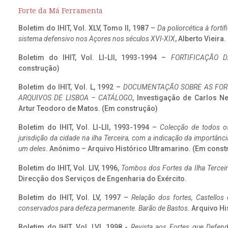
Forte da Má Ferramenta
Boletim do IHIT, Vol. XLV, Tomo II, 1987 –
Da poliorcética à fort
sistema defensivo nos Açores nos séculos XVI-XIX
, Alberto Vieira
Boletim do IHIT, Vol. LI-LII, 1993-1994 –
FORTIFICAÇÃO D
construção)
Boletim do IHIT, Vol. L, 1992 –
DOCUMENTAÇÃO SOBRE AS FORT
ARQUIVOS DE LISBOA – CATÁLOGO
, Investigação de Carlos N
Artur Teodoro de Matos. (Em construção)
Boletim do IHIT, Vol. LI-LII, 1993-1994 –
Colecção de todos os
jurisdição da cidade na ilha Terceira, com a indicação da importâ
um deles
. Anónimo – Arquivo Histórico Ultramarino. (Em const
Boletim do IHIT, Vol. LIV, 1996,
Tombos dos Fortes da Ilha Terceir
Direcção dos Serviços de Engenharia do Exército.
Boletim do IHIT, Vol. LV, 1997 –
Relação dos fortes, Castellos
conservados para defeza permanente. Barão de Bastos
. Arquivo Hi
Boletim do IHIT, Vol. LVI, 1998 -
Revista aos Fortes que Defend