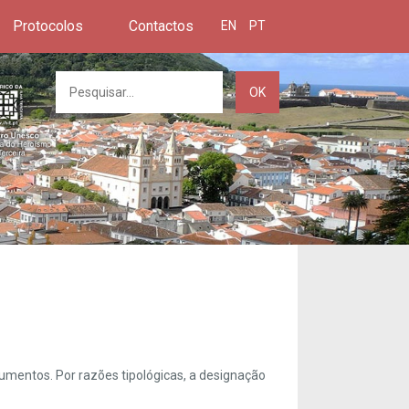
Protocolos
Contactos
EN
PT
OK
umentos. Por razões tipológicas, a designação