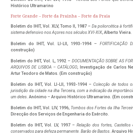
Histórico Ultramarino
Forte Grande – Forte da Prainha – Forte da Praia
Boletim do IHIT, Vol. XLV, Tomo II, 1987 –
Da poliorcética à fort
sistema defensivo nos Açores nos séculos XVI-XIX
, Alberto Vieira
Boletim do IHIT, Vol. LI-LII, 1993-1994 –
FORTIFICAÇÃO D
construção)
Boletim do IHIT, Vol. L, 1992 –
DOCUMENTAÇÃO SOBRE AS FORT
ARQUIVOS DE LISBOA – CATÁLOGO
, Investigação de Carlos N
Artur Teodoro de Matos. (Em construção)
Boletim do IHIT, Vol. LI-LII, 1993-1994 –
Colecção de todos os
jurisdição da cidade na ilha Terceira, com a indicação da importâ
um deles
. Anónimo – Arquivo Histórico Ultramarino. (Em const
Boletim do IHIT, Vol. LIV, 1996,
Tombos dos Fortes da Ilha Terceir
Direcção dos Serviços de Engenharia do Exército.
Boletim do IHIT, Vol. LV, 1997 –
Relação dos fortes, Castellos
conservados para defeza permanente. Barão de Bastos
. Arquivo Hi