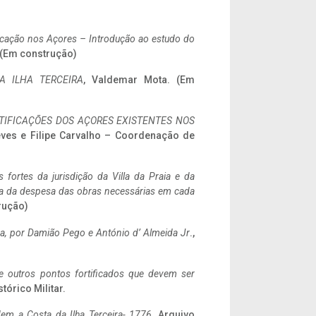
ificação nos Açores – Introdução ao estudo do
. (Em construção)
A ILHA TERCEIRA
, Valdemar Mota. (Em
IFICAÇÕES DOS AÇORES EXISTENTES NOS
eves e Filipe Carvalho – Coordenação de
 fortes da jurisdição da Villa da Praia e da
ncia da despesa das obras necessárias em cada
rução)
a,
por Damião Pego e António d’ Almeida Jr
.,
 e outros pontos fortificados que devem ser
stórico Militar.
em a Costa da Ilha Terceira- 1776
, Arquivo