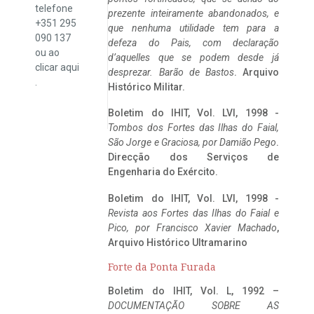
telefone
prezente inteiramente abandonados, e
+351 295
que nenhuma utilidade tem para a
090 137
defeza do Pais, com declaração
ou ao
d’aquelles que se podem desde já
clicar
aqui
desprezar. Barão de Bastos
. Arquivo
.
Histórico Militar.
Boletim do IHIT, Vol. LVI, 1998 -
Tombos dos Fortes das Ilhas do Faial,
São Jorge e Graciosa,
por Damião Pego
.
Direcção dos Serviços de
Engenharia do Exército.
Boletim do IHIT, Vol. LVI, 1998 -
Revista aos Fortes das Ilhas do Faial e
Pico, por Francisco Xavier Machado
,
Arquivo Histórico Ultramarino
Forte da Ponta Furada
Boletim do IHIT, Vol. L, 1992 –
DOCUMENTAÇÃO SOBRE AS