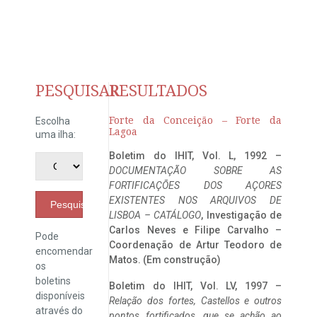
PESQUISAR
RESULTADOS
Forte da Conceição – Forte da
Escolha
Lagoa
uma ilha:
Boletim do IHIT, Vol. L, 1992 –
DOCUMENTAÇÃO SOBRE AS
FORTIFICAÇÕES DOS AÇORES
EXISTENTES NOS ARQUIVOS DE
Pesquisar
LISBOA – CATÁLOGO
, Investigação de
Carlos Neves e Filipe Carvalho –
Pode
Coordenação de Artur Teodoro de
encomendar
Matos. (Em construção)
os
boletins
Boletim do IHIT, Vol. LV, 1997 –
disponíveis
Relação dos fortes, Castellos e outros
através do
pontos fortificados, que se achão ao