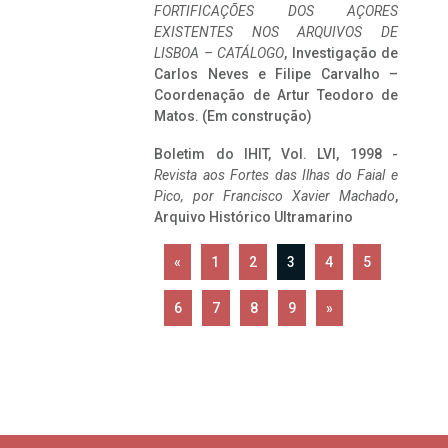
FORTIFICAÇÕES DOS AÇORES
EXISTENTES NOS ARQUIVOS DE
LISBOA – CATÁLOGO
, Investigação de
Carlos Neves e Filipe Carvalho –
Coordenação de Artur Teodoro de
Matos. (Em construção)
Boletim do IHIT, Vol. LVI, 1998 -
Revista aos Fortes das Ilhas do Faial e
Pico, por Francisco Xavier Machado
,
Arquivo Histórico Ultramarino
«
1
2
3
4
5
6
7
8
9
»