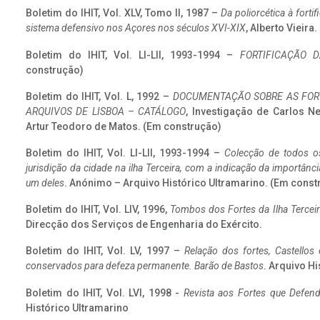
Boletim do IHIT, Vol. XLV, Tomo II, 1987 –
Da poliorcética à fort
sistema defensivo nos Açores nos séculos XVI-XIX
, Alberto Vieira
Boletim do IHIT, Vol. LI-LII, 1993-1994 –
FORTIFICAÇÃO D
construção)
Boletim do IHIT, Vol. L, 1992 –
DOCUMENTAÇÃO SOBRE AS FORT
ARQUIVOS DE LISBOA – CATÁLOGO
, Investigação de Carlos N
Artur Teodoro de Matos. (Em construção)
Boletim do IHIT, Vol. LI-LII, 1993-1994 –
Colecção de todos os
jurisdição da cidade na ilha Terceira, com a indicação da importâ
um deles
. Anónimo – Arquivo Histórico Ultramarino. (Em const
Boletim do IHIT, Vol. LIV, 1996,
Tombos dos Fortes da Ilha Terceir
Direcção dos Serviços de Engenharia do Exército.
Boletim do IHIT, Vol. LV, 1997 –
Relação dos fortes, Castellos
conservados para defeza permanente. Barão de Bastos
. Arquivo Hi
Boletim do IHIT, Vol. LVI, 1998 -
Revista aos Fortes que Defend
Histórico Ultramarino