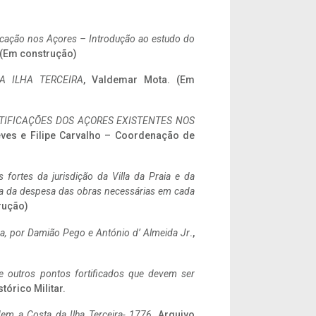
ificação nos Açores – Introdução ao estudo do
. (Em construção)
A ILHA TERCEIRA
, Valdemar Mota. (Em
IFICAÇÕES DOS AÇORES EXISTENTES NOS
eves e Filipe Carvalho – Coordenação de
 fortes da jurisdição da Villa da Praia e da
ncia da despesa das obras necessárias em cada
rução)
a,
por Damião Pego e António d’ Almeida Jr
.,
 e outros pontos fortificados que devem ser
stórico Militar.
em a Costa da Ilha Terceira- 1776
, Arquivo