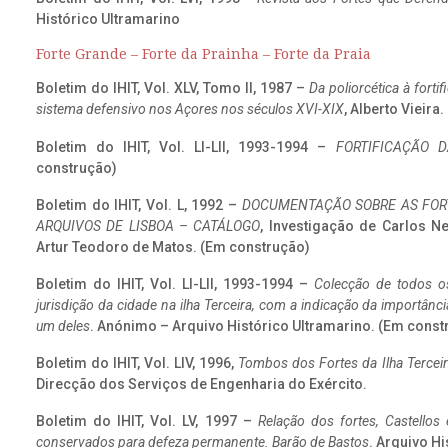
Histórico Ultramarino
Forte Grande – Forte da Prainha – Forte da Praia
Boletim do IHIT, Vol. XLV, Tomo II, 1987 –
Da poliorcética à fort
sistema defensivo nos Açores nos séculos XVI-XIX
, Alberto Vieira
Boletim do IHIT, Vol. LI-LII, 1993-1994 –
FORTIFICAÇÃO D
construção)
Boletim do IHIT, Vol. L, 1992 –
DOCUMENTAÇÃO SOBRE AS FORT
ARQUIVOS DE LISBOA – CATÁLOGO
, Investigação de Carlos N
Artur Teodoro de Matos. (Em construção)
Boletim do IHIT, Vol. LI-LII, 1993-1994 –
Colecção de todos os
jurisdição da cidade na ilha Terceira, com a indicação da importâ
um deles
. Anónimo – Arquivo Histórico Ultramarino. (Em const
Boletim do IHIT, Vol. LIV, 1996,
Tombos dos Fortes da Ilha Terceir
Direcção dos Serviços de Engenharia do Exército.
Boletim do IHIT, Vol. LV, 1997 –
Relação dos fortes, Castellos
conservados para defeza permanente. Barão de Bastos
. Arquivo Hi