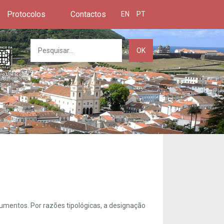
Protocolos
Contactos
EN
PT
OK
umentos. Por razões tipológicas, a designação