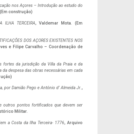
ificação nos Açores – Introdução ao estudo do
. (Em construção)
A ILHA TERCEIRA
, Valdemar Mota. (Em
IFICAÇÕES DOS AÇORES EXISTENTES NOS
eves e Filipe Carvalho – Coordenação de
 fortes da jurisdição da Villa da Praia e da
ncia da despesa das obras necessárias em cada
rução)
a,
por Damião Pego e António d’ Almeida Jr
.,
 e outros pontos fortificados que devem ser
stórico Militar.
em a Costa da Ilha Terceira- 1776
, Arquivo