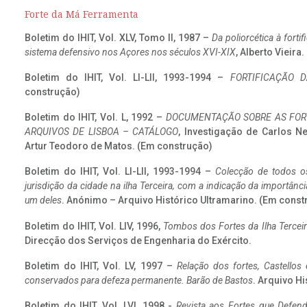
Forte da Má Ferramenta
Boletim do IHIT, Vol. XLV, Tomo II, 1987 –
Da poliorcética à fort
sistema defensivo nos Açores nos séculos XVI-XIX
, Alberto Vieira
Boletim do IHIT, Vol. LI-LII, 1993-1994 –
FORTIFICAÇÃO D
construção)
Boletim do IHIT, Vol. L, 1992 –
DOCUMENTAÇÃO SOBRE AS FORT
ARQUIVOS DE LISBOA – CATÁLOGO
, Investigação de Carlos N
Artur Teodoro de Matos. (Em construção)
Boletim do IHIT, Vol. LI-LII, 1993-1994 –
Colecção de todos os
jurisdição da cidade na ilha Terceira, com a indicação da importâ
um deles
. Anónimo – Arquivo Histórico Ultramarino. (Em const
Boletim do IHIT, Vol. LIV, 1996,
Tombos dos Fortes da Ilha Terceir
Direcção dos Serviços de Engenharia do Exército.
Boletim do IHIT, Vol. LV, 1997 –
Relação dos fortes, Castellos
conservados para defeza permanente. Barão de Bastos
. Arquivo Hi
Boletim do IHIT, Vol. LVI, 1998 -
Revista aos Fortes que Defend