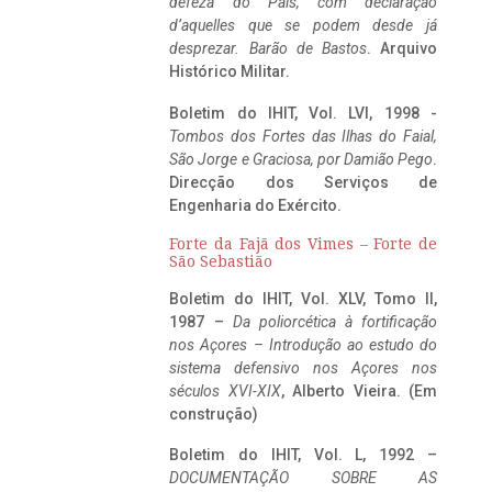
defeza do Pais, com declaração
d’aquelles que se podem desde já
desprezar. Barão de Bastos
. Arquivo
Histórico Militar.
Boletim do IHIT, Vol. LVI, 1998 -
Tombos dos Fortes das Ilhas do Faial,
São Jorge e Graciosa,
por Damião Pego
.
Direcção dos Serviços de
Engenharia do Exército.
Forte da Fajã dos Vimes – Forte de
São Sebastião
Boletim do IHIT, Vol. XLV, Tomo II,
1987 –
Da poliorcética à fortificação
nos Açores – Introdução ao estudo do
sistema defensivo nos Açores nos
séculos XVI-XIX
, Alberto Vieira. (Em
construção)
Boletim do IHIT, Vol. L, 1992 –
DOCUMENTAÇÃO SOBRE AS