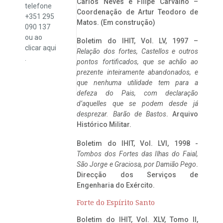
Carlos Neves e Filipe Carvalho –
telefone
Coordenação de Artur Teodoro de
+351 295
Matos. (Em construção)
090 137
ou ao
Boletim do IHIT, Vol. LV, 1997 –
clicar
aqui
Relação dos fortes, Castellos e outros
.
pontos fortificados, que se achão ao
prezente inteiramente abandonados, e
que nenhuma utilidade tem para a
defeza do Pais, com declaração
d’aquelles que se podem desde já
desprezar. Barão de Bastos
. Arquivo
Histórico Militar.
Boletim do IHIT, Vol. LVI, 1998 -
Tombos dos Fortes das Ilhas do Faial,
São Jorge e Graciosa,
por Damião Pego
.
Direcção dos Serviços de
Engenharia do Exército.
Forte do Espírito Santo
Boletim do IHIT, Vol. XLV, Tomo II,