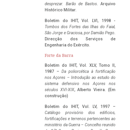
desprezar. Barão de Bastos
. Arquivo
Histórico Militar.
Boletim do IHIT, Vol. LVI, 1998 -
Tombos dos Fortes das Ilhas do Faial,
São Jorge e Graciosa,
por Damião Pego
.
Direcção dos Serviços de
Engenharia do Exército.
Forte da Barra
Boletim do IHIT, Vol. XLV, Tomo II,
1987 –
Da poliorcética à fortificação
nos Açores – Introdução ao estudo do
sistema defensivo nos Açores nos
séculos XVI-XIX
, Alberto Vieira. (Em
construção)
Boletim do IHIT, Vol. LV, 1997 –
Catálogo provisório dos edificios,
fortificações e terrenos pertencentes ao
ministério da Guerra – Concelho reunido
ta