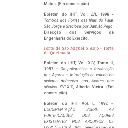
Matos. (Em construção)
Boletim do IHIT, Vol. LVI, 1998 -
Tombos dos Fortes das Ilhas do Faial,
São Jorge e Graciosa,
por Damião Pego
.
Direcção dos Serviços de
Engenharia do Exército.
Forte de São Miguel o Anjo – Forte
da Queimada
Boletim do IHIT, Vol. XLV, Tomo II,
1987 –
Da poliorcética à fortificação
nos Açores – Introdução ao estudo do
sistema defensivo nos Açores nos
séculos XVI-XIX
, Alberto Vieira. (Em
construção)
Boletim do IHIT, Vol. L, 1992 –
DOCUMENTAÇÃO SOBRE AS
FORTIFICAÇÕES DOS AÇORES
EXISTENTES NOS ARQUIVOS DE
LISBOA – CATÁLOGO
, Investigação de