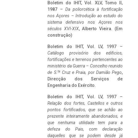
Boletim do IHIT, Vol. XLV, Tomo II,
1987 –
Da poliorcética à fortificação
nos Açores – Introdução ao estudo do
sistema defensivo nos Açores nos
séculos XVI-XIX
, Alberto Vieira. (Em
construção)
Boletim do IHIT, Vol. LV, 1997 –
Catálogo provisório dos edificios,
fortificações e terrenos pertencentes ao
ministério da Guerra – Concelho reunido
ta
de S.
Cruz e Praia, por Damião Pego
,
Direcção dos Serviços de
Engenharia do Exército.
Boletim do IHIT, Vol. LV, 1997 –
Relação dos fortes, Castellos e outros
pontos fortificados, que se achão ao
prezente inteiramente abandonados, e
que nenhuma utilidade tem para a
defeza do Pais, com declaração
daquelles que se podem desde já