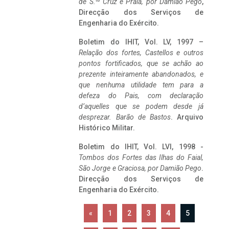
de S.
Cruz e Praia, por Damião Pego
,
Direcção dos Serviços de
Engenharia do Exército.
Boletim do IHIT, Vol. LV, 1997 –
Relação dos fortes, Castellos e outros
pontos fortificados, que se achão ao
prezente inteiramente abandonados, e
que nenhuma utilidade tem para a
defeza do Pais, com declaração
d’aquelles que se podem desde já
desprezar. Barão de Bastos
. Arquivo
Histórico Militar.
Boletim do IHIT, Vol. LVI, 1998 -
Tombos dos Fortes das Ilhas do Faial,
São Jorge e Graciosa,
por Damião Pego
.
Direcção dos Serviços de
Engenharia do Exército.
«
1
2
3
4
5