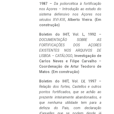
1987 –
Da poliorcética à fortificação
nos Açores – Introdução ao estudo do
sistema defensivo nos Açores nos
séculos XVI-XIX
, Alberto Vieira. (Em
construção)
Boletim do IHIT, Vol. L, 1992 –
DOCUMENTAÇÃO SOBRE AS
FORTIFICAÇÕES DOS AÇORES
EXISTENTES NOS ARQUIVOS DE
LISBOA – CATÁLOGO
, Investigação de
Carlos Neves e Filipe Carvalho –
Coordenação de Artur Teodoro de
Matos. (Em construção)
Boletim do IHIT, Vol. LV, 1997 –
Relação dos fortes, Castellos e outros
pontos fortificados, que se achão ao
prezente inteiramente abandonados, e
que nenhuma utilidade tem para a
defeza do Pais, com declaração
d’aquelles que se podem desde já