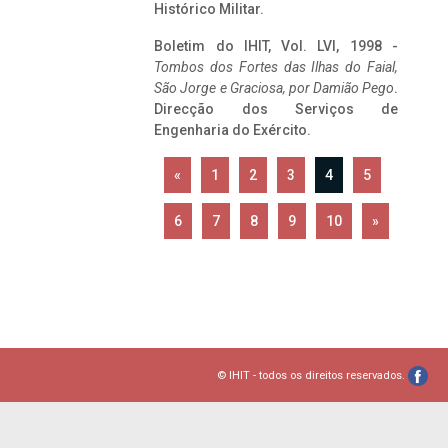
Histórico Militar.
Boletim do IHIT, Vol. LVI, 1998 -
Tombos dos Fortes das Ilhas do Faial,
São Jorge e Graciosa,
por Damião Pego
.
Direcção dos Serviços de
Engenharia do Exército.
«
1
2
3
4
5
6
7
8
9
10
»
© IHIT - todos os direitos reservados.