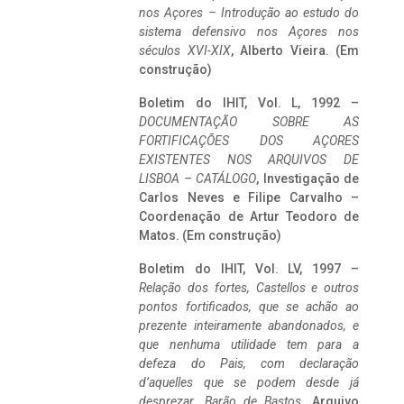
nos Açores – Introdução ao estudo do
sistema defensivo nos Açores nos
séculos XVI-XIX
, Alberto Vieira. (Em
construção)
Boletim do IHIT, Vol. L, 1992 –
DOCUMENTAÇÃO SOBRE AS
FORTIFICAÇÕES DOS AÇORES
EXISTENTES NOS ARQUIVOS DE
LISBOA – CATÁLOGO
, Investigação de
Carlos Neves e Filipe Carvalho –
Coordenação de Artur Teodoro de
Matos. (Em construção)
Boletim do IHIT, Vol. LV, 1997 –
Relação dos fortes, Castellos e outros
pontos fortificados, que se achão ao
prezente inteiramente abandonados, e
que nenhuma utilidade tem para a
defeza do Pais, com declaração
d’aquelles que se podem desde já
desprezar. Barão de Bastos
. Arquivo