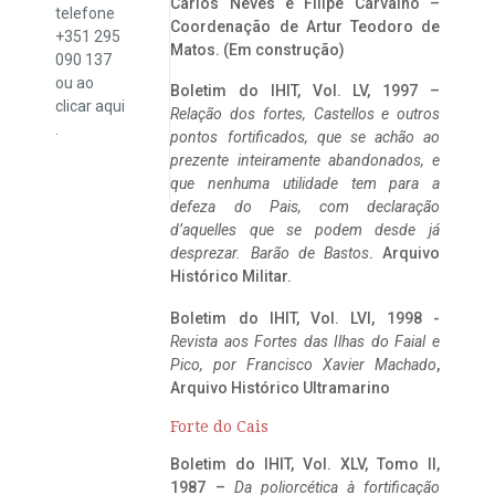
Carlos Neves e Filipe Carvalho –
telefone
Coordenação de Artur Teodoro de
+351 295
Matos. (Em construção)
090 137
ou ao
Boletim do IHIT, Vol. LV, 1997 –
clicar
aqui
Relação dos fortes, Castellos e outros
.
pontos fortificados, que se achão ao
prezente inteiramente abandonados, e
que nenhuma utilidade tem para a
defeza do Pais, com declaração
d’aquelles que se podem desde já
desprezar. Barão de Bastos
. Arquivo
Histórico Militar.
Boletim do IHIT, Vol. LVI, 1998 -
Revista aos Fortes das Ilhas do Faial e
Pico, por Francisco Xavier Machado
,
Arquivo Histórico Ultramarino
Forte do Cais
Boletim do IHIT, Vol. XLV, Tomo II,
1987 –
Da poliorcética à fortificação