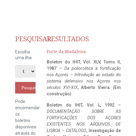
PESQUISAR
RESULTADOS
Forte da Madalena
Escolha
uma ilha:
Boletim do IHIT, Vol. XLV, Tomo II,
1987 –
Da poliorcética à fortificação
nos Açores – Introdução ao estudo do
sistema defensivo nos Açores nos
séculos XVI-XIX
, Alberto Vieira. (Em
Pesquisar
construção)
Pode
Boletim do IHIT, Vol. L, 1992 –
encomendar
DOCUMENTAÇÃO SOBRE AS
os
FORTIFICAÇÕES DOS AÇORES
boletins
EXISTENTES NOS ARQUIVOS DE
disponíveis
LISBOA – CATÁLOGO
, Investigação de
através do