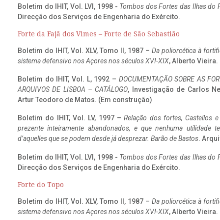
Boletim do IHIT, Vol. LVI, 1998 -
Tombos dos Fortes das Ilhas do F
Direcção dos Serviços de Engenharia do Exército.
Forte da Fajã dos Vimes – Forte de São Sebastião
Boletim do IHIT, Vol. XLV, Tomo II, 1987 –
Da poliorcética à fort
sistema defensivo nos Açores nos séculos XVI-XIX
, Alberto Vieira
Boletim do IHIT, Vol. L, 1992 –
DOCUMENTAÇÃO SOBRE AS FORT
ARQUIVOS DE LISBOA – CATÁLOGO
, Investigação de Carlos N
Artur Teodoro de Matos. (Em construção)
Boletim do IHIT, Vol. LV, 1997 –
Relação dos fortes, Castellos e
prezente inteiramente abandonados, e que nenhuma utilidade 
d’aquelles que se podem desde já desprezar. Barão de Bastos
. Arqui
Boletim do IHIT, Vol. LVI, 1998 -
Tombos dos Fortes das Ilhas do F
Direcção dos Serviços de Engenharia do Exército.
Forte do Topo
Boletim do IHIT, Vol. XLV, Tomo II, 1987 –
Da poliorcética à fort
sistema defensivo nos Açores nos séculos XVI-XIX
, Alberto Vieira