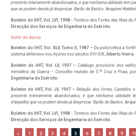
prezente inteiramente abandonados, e que nenhuma utilidade tem par
que se podem desde já desprezar. Barão de Bastos
. Arquivo Históri
Boletim do IHIT, Vol. LVI, 1998 -
Tombos dos Fortes das Ilhas do F
Direcção dos Serviços de Engenharia do Exército.
Forte da Barra
Boletim do IHIT, Vol. XLV, Tomo II, 1987 –
Da poliorcética à fort
sistema defensivo nos Açores nos séculos XVI-XIX
, Alberto Vieira
Boletim do IHIT, Vol. LV, 1997 –
Catálogo provisório dos edific
ta
ministério da Guerra – Concelho reunido de S.
Cruz e Praia, po
Engenharia do Exército.
Boletim do IHIT, Vol. LV, 1997 –
Relação dos fortes, Castellos e
prezente inteiramente abandonados, e que nenhuma utilidade 
d’aquelles que se podem desde já desprezar. Barão de Bastos
. Arqui
Boletim do IHIT, Vol. LVI, 1998 -
Tombos dos Fortes das Ilhas do F
Direcção dos Serviços de Engenharia do Exército.
«
1
2
3
4
5
6
7
8
9
1