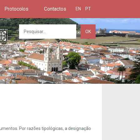
Protocolos
Contactos
EN
PT
OK
umentos. Por razões tipológicas, a designação