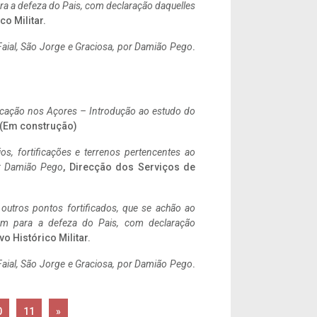
a a defeza do Pais, com declaração daquelles
co Militar.
aial, São Jorge e Graciosa,
por Damião Pego
.
ificação nos Açores – Introdução ao estudo do
. (Em construção)
ios, fortificações e terrenos pertencentes ao
r Damião Pego
, Direcção dos Serviços de
 outros pontos fortificados, que se achão ao
tem para a defeza do Pais, com declaração
vo Histórico Militar.
aial, São Jorge e Graciosa,
por Damião Pego
.
0
11
»