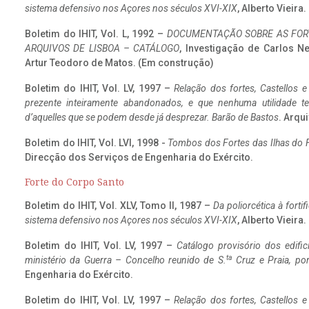
sistema defensivo nos Açores nos séculos XVI-XIX
, Alberto Vieira
Boletim do IHIT, Vol. L, 1992 –
DOCUMENTAÇÃO SOBRE AS FORT
ARQUIVOS DE LISBOA – CATÁLOGO
, Investigação de Carlos N
Artur Teodoro de Matos. (Em construção)
Boletim do IHIT, Vol. LV, 1997 –
Relação dos fortes, Castellos e
prezente inteiramente abandonados, e que nenhuma utilidade 
d’aquelles que se podem desde já desprezar. Barão de Bastos
. Arqui
Boletim do IHIT, Vol. LVI, 1998 -
Tombos dos Fortes das Ilhas do F
Direcção dos Serviços de Engenharia do Exército.
Forte do Corpo Santo
Boletim do IHIT, Vol. XLV, Tomo II, 1987 –
Da poliorcética à fort
sistema defensivo nos Açores nos séculos XVI-XIX
, Alberto Vieira
Boletim do IHIT, Vol. LV, 1997 –
Catálogo provisório dos edific
ta
ministério da Guerra – Concelho reunido de S.
Cruz e Praia, po
Engenharia do Exército.
Boletim do IHIT, Vol. LV, 1997 –
Relação dos fortes, Castellos e