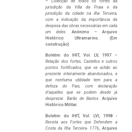
–
Colecção de todos os fortes da
jurisdição da Villa da Praia e da
jurisdição da cidade na ilha Terceira,
com a indicação da importância da
despesa das obras necessárias em cada
um deles
. Anónimo – Arquivo
Histórico Ultramarino. (Em
construção)
Boletim do IHIT, Vol. LV, 1997 –
Relação dos fortes, Castellos e outros
pontos fortificados, que se achão ao
prezente inteiramente abandonados, e
que nenhuma utilidade tem para a
defeza do Pais, com declaração
d’aquelles que se podem desde já
desprezar. Barão de Bastos
. Arquivo
Histórico Militar.
Boletim do IHIT, Vol. LVI, 1998 -
Revista aos Fortes que Defendem a
Costa da Ilha Terceira- 1776
, Arquivo