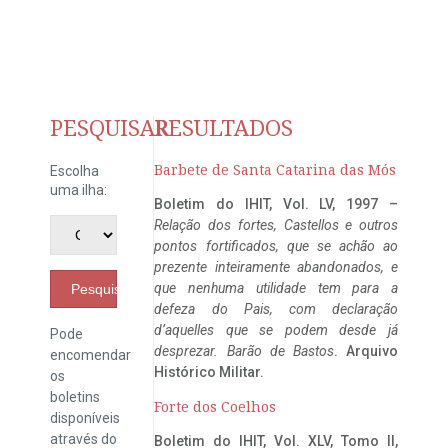
PESQUISAR
RESULTADOS
Barbete de Santa Catarina das Mós
Escolha
uma ilha:
Boletim do IHIT, Vol. LV, 1997 –
Relação dos fortes, Castellos e outros
pontos fortificados, que se achão ao
prezente inteiramente abandonados, e
que nenhuma utilidade tem para a
Pesquisar
defeza do Pais, com declaração
d’aquelles que se podem desde já
Pode
desprezar. Barão de Bastos
. Arquivo
encomendar
Histórico Militar.
os
boletins
Forte dos Coelhos
disponíveis
através do
Boletim do IHIT, Vol. XLV, Tomo II,