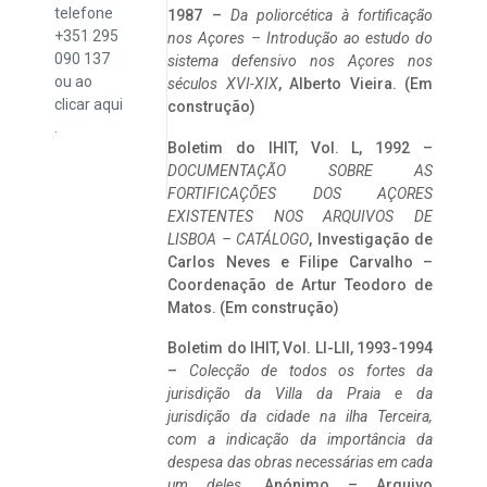
telefone
1987 –
Da poliorcética à fortificação
+351 295
nos Açores – Introdução ao estudo do
090 137
sistema defensivo nos Açores nos
ou ao
séculos XVI-XIX
, Alberto Vieira. (Em
clicar
aqui
construção)
.
Boletim do IHIT, Vol. L, 1992 –
DOCUMENTAÇÃO SOBRE AS
FORTIFICAÇÕES DOS AÇORES
EXISTENTES NOS ARQUIVOS DE
LISBOA – CATÁLOGO
, Investigação de
Carlos Neves e Filipe Carvalho –
Coordenação de Artur Teodoro de
Matos. (Em construção)
Boletim do IHIT, Vol. LI-LII, 1993-1994
–
Colecção de todos os fortes da
jurisdição da Villa da Praia e da
jurisdição da cidade na ilha Terceira,
com a indicação da importância da
despesa das obras necessárias em cada
um deles
. Anónimo – Arquivo