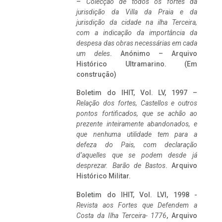
–
Colecção de todos os fortes da
jurisdição da Villa da Praia e da
jurisdição da cidade na ilha Terceira,
com a indicação da importância da
despesa das obras necessárias em cada
um deles
. Anónimo – Arquivo
Histórico Ultramarino. (Em
construção)
Boletim do IHIT, Vol. LV, 1997 –
Relação dos fortes, Castellos e outros
pontos fortificados, que se achão ao
prezente inteiramente abandonados, e
que nenhuma utilidade tem para a
defeza do Pais, com declaração
d’aquelles que se podem desde já
desprezar. Barão de Bastos
. Arquivo
Histórico Militar.
Boletim do IHIT, Vol. LVI, 1998 -
Revista aos Fortes que Defendem a
Costa da Ilha Terceira- 1776
, Arquivo