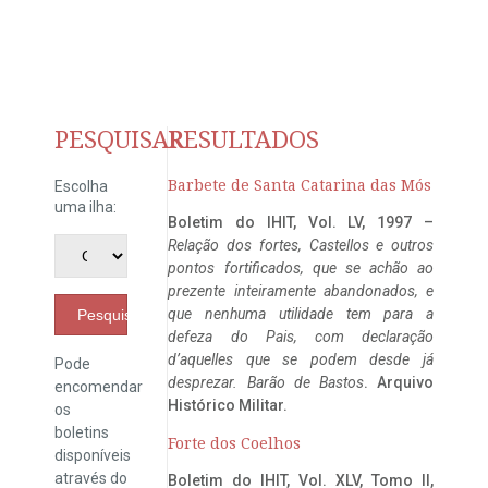
PESQUISAR
RESULTADOS
Barbete de Santa Catarina das Mós
Escolha
uma ilha:
Boletim do IHIT, Vol. LV, 1997 –
Relação dos fortes, Castellos e outros
pontos fortificados, que se achão ao
prezente inteiramente abandonados, e
que nenhuma utilidade tem para a
Pesquisar
defeza do Pais, com declaração
d’aquelles que se podem desde já
Pode
desprezar. Barão de Bastos
. Arquivo
encomendar
Histórico Militar.
os
boletins
Forte dos Coelhos
disponíveis
através do
Boletim do IHIT, Vol. XLV, Tomo II,