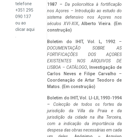
telefone
1987 –
Da poliorcética à fortificação
+351 295
nos Açores – Introdução ao estudo do
090 137
sistema defensivo nos Açores nos
ou ao
séculos XVI-XIX
, Alberto Vieira. (Em
clicar
aqui
construção)
.
Boletim do IHIT, Vol. L, 1992 –
DOCUMENTAÇÃO SOBRE AS
FORTIFICAÇÕES DOS AÇORES
EXISTENTES NOS ARQUIVOS DE
LISBOA – CATÁLOGO
, Investigação de
Carlos Neves e Filipe Carvalho –
Coordenação de Artur Teodoro de
Matos. (Em construção)
Boletim do IHIT, Vol. LI-LII, 1993-1994
–
Colecção de todos os fortes da
jurisdição da Villa da Praia e da
jurisdição da cidade na ilha Terceira,
com a indicação da importância da
despesa das obras necessárias em cada
um deles
. Anónimo – Arquivo