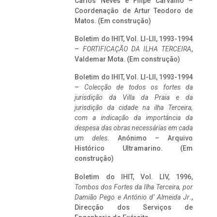
Carlos Neves e Filipe Carvalho –
Coordenação de Artur Teodoro de
Matos. (Em construção)
Boletim do IHIT, Vol. LI-LII, 1993-1994
–
FORTIFICAÇÃO DA ILHA TERCEIRA
,
Valdemar Mota. (Em construção)
Boletim do IHIT, Vol. LI-LII, 1993-1994
–
Colecção de todos os fortes da
jurisdição da Villa da Praia e da
jurisdição da cidade na ilha Terceira,
com a indicação da importância da
despesa das obras necessárias em cada
um deles
. Anónimo – Arquivo
Histórico Ultramarino. (Em
construção)
Boletim do IHIT, Vol. LIV, 1996,
Tombos dos Fortes da Ilha Terceira,
por
Damião Pego e António d’ Almeida Jr
.,
Direcção dos Serviços de