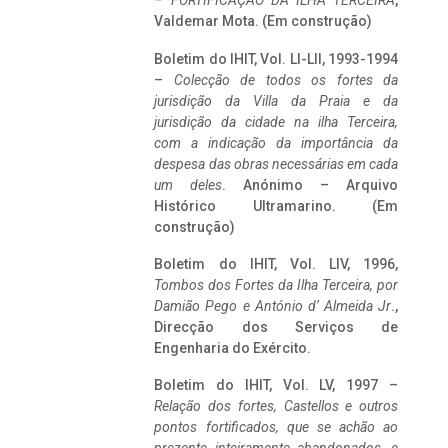
–
FORTIFICAÇÃO DA ILHA TERCEIRA
,
Valdemar Mota. (Em construção)
Boletim do IHIT, Vol. LI-LII, 1993-1994
–
Colecção de todos os fortes da
jurisdição da Villa da Praia e da
jurisdição da cidade na ilha Terceira,
com a indicação da importância da
despesa das obras necessárias em cada
um deles
. Anónimo – Arquivo
Histórico Ultramarino. (Em
construção)
Boletim do IHIT, Vol. LIV, 1996,
Tombos dos Fortes da Ilha Terceira,
por
Damião Pego e António d’ Almeida Jr
.,
Direcção dos Serviços de
Engenharia do Exército.
Boletim do IHIT, Vol. LV, 1997 –
Relação dos fortes, Castellos e outros
pontos fortificados, que se achão ao