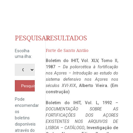
PESQUISAR
RESULTADOS
Forte de Santo Antão
Escolha
uma ilha:
Boletim do IHIT, Vol. XLV, Tomo II,
1987 –
Da poliorcética à fortificação
nos Açores – Introdução ao estudo do
sistema defensivo nos Açores nos
séculos XVI-XIX
, Alberto Vieira. (Em
Pesquisar
construção)
Pode
Boletim do IHIT, Vol. L, 1992 –
encomendar
DOCUMENTAÇÃO SOBRE AS
os
FORTIFICAÇÕES DOS AÇORES
boletins
EXISTENTES NOS ARQUIVOS DE
disponíveis
LISBOA – CATÁLOGO
, Investigação de
através do