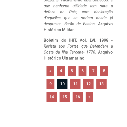
prezente inteiramente abandonados, e
que nenhuma utilidade tem para a
defeza do Pais, com declaração
d’aquelles que se podem desde já
desprezar. Barão de Bastos
. Arquivo
Histórico Militar.
Boletim do IHIT, Vol. LVI, 1998 -
Revista aos Fortes que Defendem a
Costa da Ilha Terceira- 1776
, Arquivo
Histórico Ultramarino
«
4
5
6
7
8
9
10
11
12
13
14
15
16
»