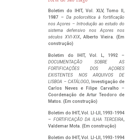
Forte de São Tiago
Boletim do IHIT, Vol. XLV, Tomo II,
1987 –
Da poliorcética à fortificação
nos Açores – Introdução ao estudo do
sistema defensivo nos Açores nos
séculos XVI-XIX
, Alberto Vieira. (Em
construção)
Boletim do IHIT, Vol. L, 1992 –
DOCUMENTAÇÃO SOBRE AS
FORTIFICAÇÕES DOS AÇORES
EXISTENTES NOS ARQUIVOS DE
LISBOA – CATÁLOGO
, Investigação de
Carlos Neves e Filipe Carvalho –
Coordenação de Artur Teodoro de
Matos. (Em construção)
Boletim do IHIT, Vol. LI-LII, 1993-1994
–
FORTIFICAÇÃO DA ILHA TERCEIRA
,
Valdemar Mota. (Em construção)
Boletim do IHIT, Vol. LI-LII, 1993-1994