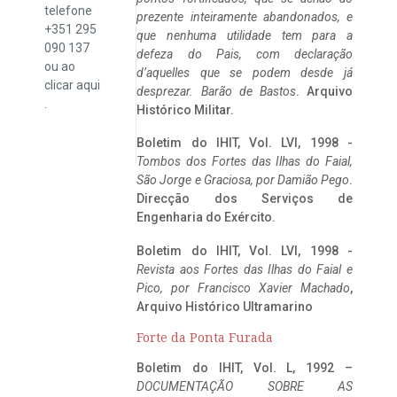
telefone
prezente inteiramente abandonados, e
+351 295
que nenhuma utilidade tem para a
090 137
defeza do Pais, com declaração
ou ao
d’aquelles que se podem desde já
clicar
aqui
desprezar. Barão de Bastos
. Arquivo
.
Histórico Militar.
Boletim do IHIT, Vol. LVI, 1998 -
Tombos dos Fortes das Ilhas do Faial,
São Jorge e Graciosa,
por Damião Pego
.
Direcção dos Serviços de
Engenharia do Exército.
Boletim do IHIT, Vol. LVI, 1998 -
Revista aos Fortes das Ilhas do Faial e
Pico, por Francisco Xavier Machado
,
Arquivo Histórico Ultramarino
Forte da Ponta Furada
Boletim do IHIT, Vol. L, 1992 –
DOCUMENTAÇÃO SOBRE AS