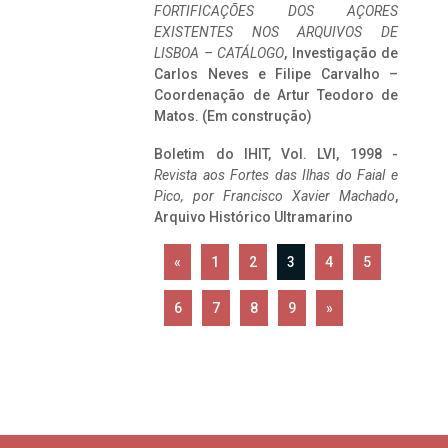
FORTIFICAÇÕES DOS AÇORES
EXISTENTES NOS ARQUIVOS DE
LISBOA – CATÁLOGO
, Investigação de
Carlos Neves e Filipe Carvalho –
Coordenação de Artur Teodoro de
Matos. (Em construção)
Boletim do IHIT, Vol. LVI, 1998 -
Revista aos Fortes das Ilhas do Faial e
Pico, por Francisco Xavier Machado
,
Arquivo Histórico Ultramarino
«
1
2
3
4
5
6
7
8
9
»