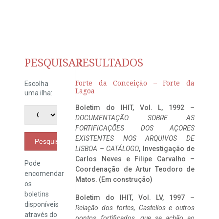
PESQUISAR
RESULTADOS
Forte da Conceição – Forte da
Escolha
Lagoa
uma ilha:
Boletim do IHIT, Vol. L, 1992 –
DOCUMENTAÇÃO SOBRE AS
FORTIFICAÇÕES DOS AÇORES
EXISTENTES NOS ARQUIVOS DE
Pesquisar
LISBOA – CATÁLOGO
, Investigação de
Carlos Neves e Filipe Carvalho –
Pode
Coordenação de Artur Teodoro de
encomendar
Matos. (Em construção)
os
boletins
Boletim do IHIT, Vol. LV, 1997 –
disponíveis
Relação dos fortes, Castellos e outros
através do
pontos fortificados, que se achão ao