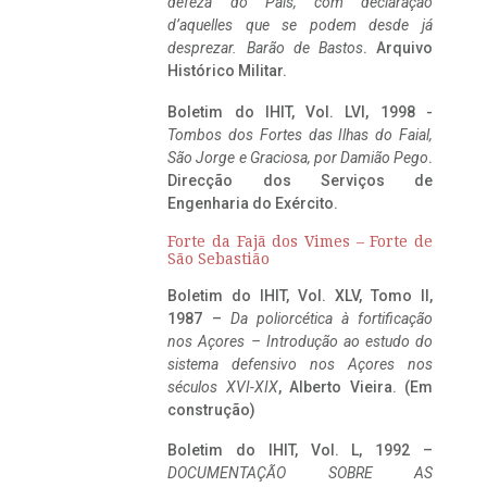
defeza do Pais, com declaração
d’aquelles que se podem desde já
desprezar. Barão de Bastos
. Arquivo
Histórico Militar.
Boletim do IHIT, Vol. LVI, 1998 -
Tombos dos Fortes das Ilhas do Faial,
São Jorge e Graciosa,
por Damião Pego
.
Direcção dos Serviços de
Engenharia do Exército.
Forte da Fajã dos Vimes – Forte de
São Sebastião
Boletim do IHIT, Vol. XLV, Tomo II,
1987 –
Da poliorcética à fortificação
nos Açores – Introdução ao estudo do
sistema defensivo nos Açores nos
séculos XVI-XIX
, Alberto Vieira. (Em
construção)
Boletim do IHIT, Vol. L, 1992 –
DOCUMENTAÇÃO SOBRE AS