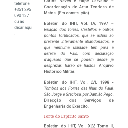
Carlos Neves e Filipe Carvalho –
telefone
Coordenação de Artur Teodoro de
+351 295
Matos. (Em construção)
090 137
ou ao
Boletim do IHIT, Vol. LV, 1997 –
clicar
aqui
Relação dos fortes, Castellos e outros
.
pontos fortificados, que se achão ao
prezente inteiramente abandonados, e
que nenhuma utilidade tem para a
defeza do Pais, com declaração
d’aquelles que se podem desde já
desprezar. Barão de Bastos
. Arquivo
Histórico Militar.
Boletim do IHIT, Vol. LVI, 1998 -
Tombos dos Fortes das Ilhas do Faial,
São Jorge e Graciosa,
por Damião Pego
.
Direcção dos Serviços de
Engenharia do Exército.
Forte do Espírito Santo
Boletim do IHIT, Vol. XLV, Tomo II,