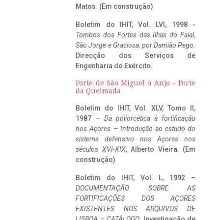
Matos. (Em construção)
Boletim do IHIT, Vol. LVI, 1998 -
Tombos dos Fortes das Ilhas do Faial,
São Jorge e Graciosa,
por Damião Pego
.
Direcção dos Serviços de
Engenharia do Exército.
Forte de São Miguel o Anjo – Forte
da Queimada
Boletim do IHIT, Vol. XLV, Tomo II,
1987 –
Da poliorcética à fortificação
nos Açores – Introdução ao estudo do
sistema defensivo nos Açores nos
séculos XVI-XIX
, Alberto Vieira. (Em
construção)
Boletim do IHIT, Vol. L, 1992 –
DOCUMENTAÇÃO SOBRE AS
FORTIFICAÇÕES DOS AÇORES
EXISTENTES NOS ARQUIVOS DE
LISBOA – CATÁLOGO
, Investigação de