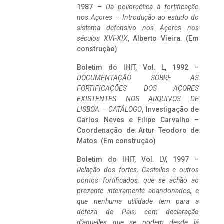
1987 –
Da poliorcética à fortificação
nos Açores – Introdução ao estudo do
sistema defensivo nos Açores nos
séculos XVI-XIX
, Alberto Vieira. (Em
construção)
Boletim do IHIT, Vol. L, 1992 –
DOCUMENTAÇÃO SOBRE AS
FORTIFICAÇÕES DOS AÇORES
EXISTENTES NOS ARQUIVOS DE
LISBOA – CATÁLOGO
, Investigação de
Carlos Neves e Filipe Carvalho –
Coordenação de Artur Teodoro de
Matos. (Em construção)
Boletim do IHIT, Vol. LV, 1997 –
Relação dos fortes, Castellos e outros
pontos fortificados, que se achão ao
prezente inteiramente abandonados, e
que nenhuma utilidade tem para a
defeza do Pais, com declaração
d’aquelles que se podem desde já