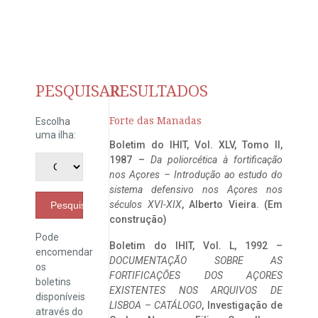
PESQUISAR
RESULTADOS
Forte das Manadas
Escolha
uma ilha:
Boletim do IHIT, Vol. XLV, Tomo II,
1987 –
Da poliorcética à fortificação
nos Açores – Introdução ao estudo do
sistema defensivo nos Açores nos
séculos XVI-XIX
, Alberto Vieira. (Em
Pesquisar
construção)
Pode
Boletim do IHIT, Vol. L, 1992 –
encomendar
DOCUMENTAÇÃO SOBRE AS
os
FORTIFICAÇÕES DOS AÇORES
boletins
EXISTENTES NOS ARQUIVOS DE
disponíveis
LISBOA – CATÁLOGO
, Investigação de
através do