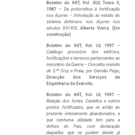
Boletim do IHIT, Vol. XLV, Tomo II,
1987 –
Da poliorcética à fortificação
nos Açores – Introdução ao estudo do
sistema defensivo nos Açores nos
séculos XVI-XIX
, Alberto Vieira. (Em
construção)
Boletim do IHIT, Vol. LV, 1997 –
Catálogo provisório dos edificios,
fortificações e terrenos pertencentes ao
ministério da Guerra – Concelho reunido
ta
de S.
Cruz e Praia, por Damião Pego
,
Direcção dos Serviços de
Engenharia do Exército.
Boletim do IHIT, Vol. LV, 1997 –
Relação dos fortes, Castellos e outros
pontos fortificados, que se achão ao
prezente inteiramente abandonados, e
que nenhuma utilidade tem para a
defeza do Pais, com declaração
daquelles que se podem desde já