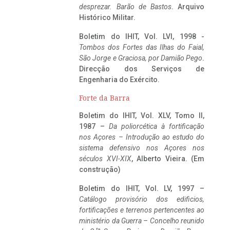
desprezar. Barão de Bastos
. Arquivo
Histórico Militar.
Boletim do IHIT, Vol. LVI, 1998 -
Tombos dos Fortes das Ilhas do Faial,
São Jorge e Graciosa,
por Damião Pego
.
Direcção dos Serviços de
Engenharia do Exército.
Forte da Barra
Boletim do IHIT, Vol. XLV, Tomo II,
1987 –
Da poliorcética à fortificação
nos Açores – Introdução ao estudo do
sistema defensivo nos Açores nos
séculos XVI-XIX
, Alberto Vieira. (Em
construção)
Boletim do IHIT, Vol. LV, 1997 –
Catálogo provisório dos edificios,
fortificações e terrenos pertencentes ao
ministério da Guerra – Concelho reunido
ta