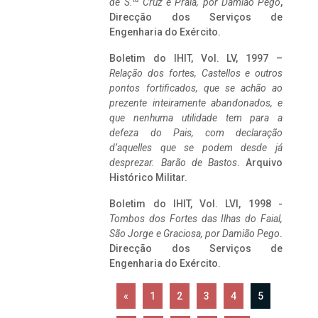
de S.
Cruz e Praia, por Damião Pego
,
Direcção dos Serviços de
Engenharia do Exército.
Boletim do IHIT, Vol. LV, 1997 –
Relação dos fortes, Castellos e outros
pontos fortificados, que se achão ao
prezente inteiramente abandonados, e
que nenhuma utilidade tem para a
defeza do Pais, com declaração
d’aquelles que se podem desde já
desprezar. Barão de Bastos
. Arquivo
Histórico Militar.
Boletim do IHIT, Vol. LVI, 1998 -
Tombos dos Fortes das Ilhas do Faial,
São Jorge e Graciosa,
por Damião Pego
.
Direcção dos Serviços de
Engenharia do Exército.
«
1
2
3
4
5