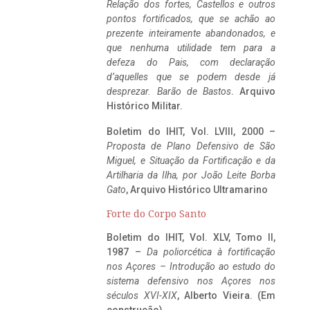
Relação dos fortes, Castellos e outros
pontos fortificados, que se achão ao
prezente inteiramente abandonados, e
que nenhuma utilidade tem para a
defeza do Pais, com declaração
d’aquelles que se podem desde já
desprezar. Barão de Bastos
. Arquivo
Histórico Militar.
Boletim do IHIT, Vol. LVIII, 2000 –
Proposta de Plano Defensivo de São
Miguel, e Situação da Fortificação e da
Artilharia da Ilha, por João Leite Borba
Gato
, Arquivo Histórico Ultramarino
Forte do Corpo Santo
Boletim do IHIT, Vol. XLV, Tomo II,
1987 –
Da poliorcética à fortificação
nos Açores – Introdução ao estudo do
sistema defensivo nos Açores nos
séculos XVI-XIX
, Alberto Vieira. (Em