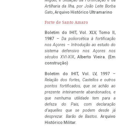
Miguel, e Situação da Fortificação e da
Artilharia da Ilha, por João Leite Borba
Gato
, Arquivo Histórico Ultramarino
Forte de Santo Amaro
Boletim do IHIT, Vol. XLV, Tomo II,
1987 –
Da poliorcética à fortificação
nos Açores – Introdução ao estudo do
sistema defensivo nos Açores nos
séculos XVI-XIX
, Alberto Vieira. (Em
construção)
Boletim do IHIT, Vol. LV, 1997 –
Relação dos fortes, Castellos e outros
pontos fortificados, que se achão ao
prezente inteiramente abandonados, e
que nenhuma utilidade tem para a
defeza do Pais, com declaração
d’aquelles que se podem desde já
desprezar. Barão de Bastos
. Arquivo
Histórico Militar.