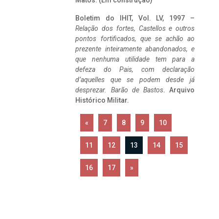
Matos. (Em construção)
Boletim do IHIT, Vol. LV, 1997 –
Relação dos fortes, Castellos e outros
pontos fortificados, que se achão ao
prezente inteiramente abandonados, e
que nenhuma utilidade tem para a
defeza do Pais, com declaração
d’aquelles que se podem desde já
desprezar. Barão de Bastos
. Arquivo
Histórico Militar.
«
7
8
9
10
11
12
13
14
15
16
17
»