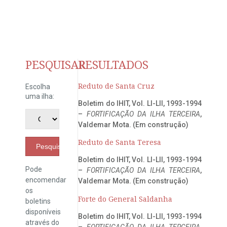
PESQUISAR
RESULTADOS
Reduto de Santa Cruz
Escolha
uma ilha:
Boletim do IHIT, Vol. LI-LII, 1993-1994
–
FORTIFICAÇÃO DA ILHA TERCEIRA
,
Valdemar Mota. (Em construção)
Reduto de Santa Teresa
Pesquisar
Boletim do IHIT, Vol. LI-LII, 1993-1994
Pode
–
FORTIFICAÇÃO DA ILHA TERCEIRA
,
encomendar
Valdemar Mota. (Em construção)
os
Forte do General Saldanha
boletins
disponíveis
Boletim do IHIT, Vol. LI-LII, 1993-1994
através do
–
FORTIFICAÇÃO DA ILHA TERCEIRA
,