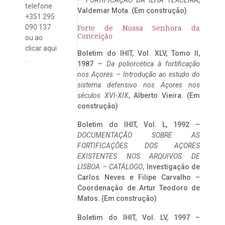
telefone
Valdemar Mota. (Em construção)
+351 295
090 137
Forte de Nossa Senhora da
Conceição
ou ao
clicar
aqui
Boletim do IHIT, Vol. XLV, Tomo II,
.
1987 –
Da poliorcética à fortificação
nos Açores – Introdução ao estudo do
sistema defensivo nos Açores nos
séculos XVI-XIX
, Alberto Vieira. (Em
construção)
Boletim do IHIT, Vol. L, 1992 –
DOCUMENTAÇÃO SOBRE AS
FORTIFICAÇÕES DOS AÇORES
EXISTENTES NOS ARQUIVOS DE
LISBOA – CATÁLOGO
, Investigação de
Carlos Neves e Filipe Carvalho –
Coordenação de Artur Teodoro de
Matos. (Em construção)
Boletim do IHIT, Vol. LV, 1997 –