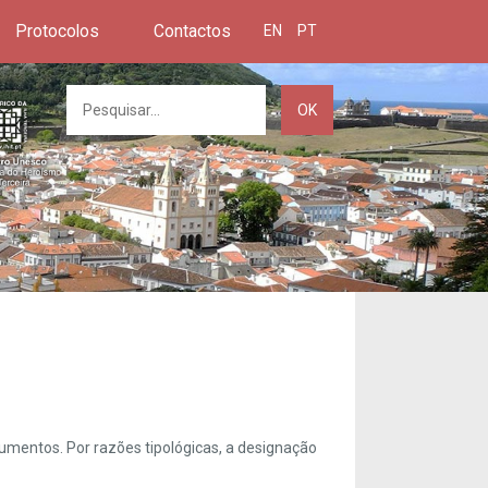
Protocolos
Contactos
EN
PT
OK
umentos. Por razões tipológicas, a designação