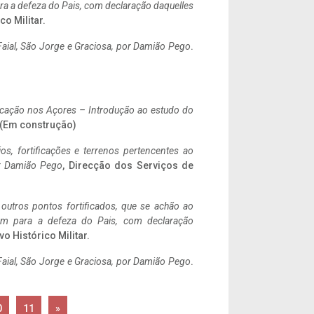
a a defeza do Pais, com declaração daquelles
co Militar.
aial, São Jorge e Graciosa,
por Damião Pego
.
ificação nos Açores – Introdução ao estudo do
. (Em construção)
ios, fortificações e terrenos pertencentes ao
r Damião Pego
, Direcção dos Serviços de
 outros pontos fortificados, que se achão ao
tem para a defeza do Pais, com declaração
vo Histórico Militar.
aial, São Jorge e Graciosa,
por Damião Pego
.
0
11
»