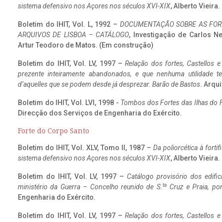
sistema defensivo nos Açores nos séculos XVI-XIX
, Alberto Vieira
Boletim do IHIT, Vol. L, 1992 –
DOCUMENTAÇÃO SOBRE AS FORT
ARQUIVOS DE LISBOA – CATÁLOGO
, Investigação de Carlos N
Artur Teodoro de Matos. (Em construção)
Boletim do IHIT, Vol. LV, 1997 –
Relação dos fortes, Castellos e
prezente inteiramente abandonados, e que nenhuma utilidade 
d’aquelles que se podem desde já desprezar. Barão de Bastos
. Arqui
Boletim do IHIT, Vol. LVI, 1998 -
Tombos dos Fortes das Ilhas do F
Direcção dos Serviços de Engenharia do Exército.
Forte do Corpo Santo
Boletim do IHIT, Vol. XLV, Tomo II, 1987 –
Da poliorcética à fort
sistema defensivo nos Açores nos séculos XVI-XIX
, Alberto Vieira
Boletim do IHIT, Vol. LV, 1997 –
Catálogo provisório dos edific
ta
ministério da Guerra – Concelho reunido de S.
Cruz e Praia, po
Engenharia do Exército.
Boletim do IHIT, Vol. LV, 1997 –
Relação dos fortes, Castellos e