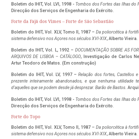
Boletim do IHIT, Vol. LVI, 1998 -
Tombos dos Fortes das Ilhas do F
Direcção dos Serviços de Engenharia do Exército.
Forte da Fajã dos Vimes – Forte de São Sebastião
Boletim do IHIT, Vol. XLV, Tomo II, 1987 –
Da poliorcética à fort
sistema defensivo nos Açores nos séculos XVI-XIX
, Alberto Vieira
Boletim do IHIT, Vol. L, 1992 –
DOCUMENTAÇÃO SOBRE AS FORT
ARQUIVOS DE LISBOA – CATÁLOGO
, Investigação de Carlos N
Artur Teodoro de Matos. (Em construção)
Boletim do IHIT, Vol. LV, 1997 –
Relação dos fortes, Castellos e
prezente inteiramente abandonados, e que nenhuma utilidade 
d’aquelles que se podem desde já desprezar. Barão de Bastos
. Arqui
Boletim do IHIT, Vol. LVI, 1998 -
Tombos dos Fortes das Ilhas do F
Direcção dos Serviços de Engenharia do Exército.
Forte do Topo
Boletim do IHIT, Vol. XLV, Tomo II, 1987 –
Da poliorcética à fort
sistema defensivo nos Açores nos séculos XVI-XIX
, Alberto Vieira