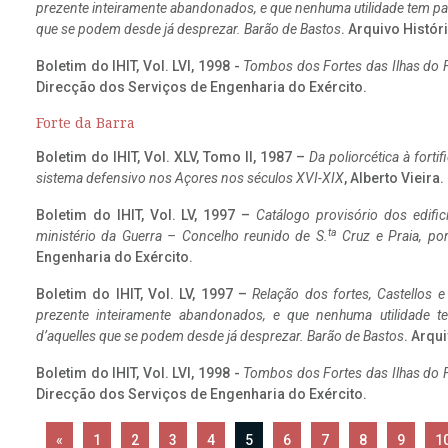
prezente inteiramente abandonados, e que nenhuma utilidade tem par
que se podem desde já desprezar. Barão de Bastos
. Arquivo Históri
Boletim do IHIT, Vol. LVI, 1998 -
Tombos dos Fortes das Ilhas do F
Direcção dos Serviços de Engenharia do Exército.
Forte da Barra
Boletim do IHIT, Vol. XLV, Tomo II, 1987 –
Da poliorcética à fort
sistema defensivo nos Açores nos séculos XVI-XIX
, Alberto Vieira
Boletim do IHIT, Vol. LV, 1997 –
Catálogo provisório dos edific
ta
ministério da Guerra – Concelho reunido de S.
Cruz e Praia, po
Engenharia do Exército.
Boletim do IHIT, Vol. LV, 1997 –
Relação dos fortes, Castellos e
prezente inteiramente abandonados, e que nenhuma utilidade 
d’aquelles que se podem desde já desprezar. Barão de Bastos
. Arqui
Boletim do IHIT, Vol. LVI, 1998 -
Tombos dos Fortes das Ilhas do F
Direcção dos Serviços de Engenharia do Exército.
«
1
2
3
4
5
6
7
8
9
1