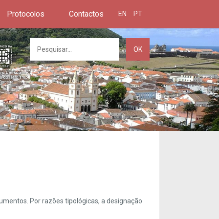
Protocolos
Contactos
EN
PT
OK
umentos. Por razões tipológicas, a designação