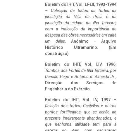
Boletim do IHIT, Vol. LI-LII, 1993-1994
–
Colecção de todos os fortes da
jurisdição da Villa da Praia e da
jurisdição da cidade na ilha Terceira,
com a indicação da importância da
despesa das obras necessárias em cada
um deles
. Anónimo – Arquivo
Histórico Ultramarino. (Em
construção)
Boletim do IHIT, Vol. LIV, 1996,
Tombos dos Fortes da Ilha Terceira,
por
Damião Pego e António d’ Almeida Jr
.,
Direcção dos Serviços de
Engenharia do Exército.
Boletim do IHIT, Vol. LV, 1997 –
Relação dos fortes, Castellos e outros
pontos fortificados, que se achão ao
prezente inteiramente abandonados, e
que nenhuma utilidade tem para a
defeza do Pais, com declaração