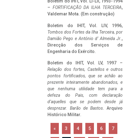
Boletim do IHIT, Vol. LI-LII, 1993-1994
–
FORTIFICAÇÃO DA ILHA TERCEIRA
,
Valdemar Mota. (Em construção)
Boletim do IHIT, Vol. LIV, 1996,
Tombos dos Fortes da Ilha Terceira,
por
Damião Pego e António d’ Almeida Jr
.,
Direcção dos Serviços de
Engenharia do Exército.
Boletim do IHIT, Vol. LV, 1997 –
Relação dos fortes, Castellos e outros
pontos fortificados, que se achão ao
prezente inteiramente abandonados, e
que nenhuma utilidade tem para a
defeza do Pais, com declaração
d’aquelles que se podem desde já
desprezar. Barão de Bastos
. Arquivo
Histórico Militar.
«
3
4
5
6
7