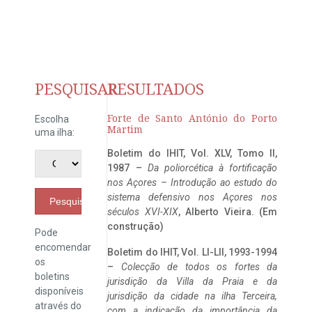
PESQUISAR
RESULTADOS
Forte de Santo António do Porto
Escolha
Martim
uma ilha:
Boletim do IHIT, Vol. XLV, Tomo II,
1987 –
Da poliorcética à fortificação
nos Açores – Introdução ao estudo do
sistema defensivo nos Açores nos
Pesquisar
séculos XVI-XIX
, Alberto Vieira. (Em
construção)
Pode
encomendar
Boletim do IHIT, Vol. LI-LII, 1993-1994
os
–
Colecção de todos os fortes da
boletins
jurisdição da Villa da Praia e da
disponíveis
jurisdição da cidade na ilha Terceira,
através do
com a indicação da importância da