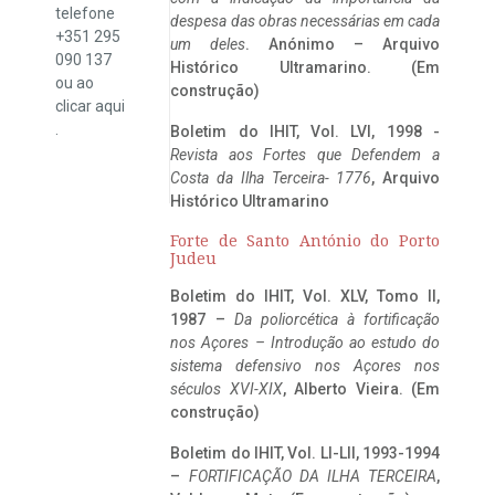
telefone
despesa das obras necessárias em cada
+351 295
um deles
. Anónimo – Arquivo
090 137
Histórico Ultramarino. (Em
ou ao
construção)
clicar
aqui
.
Boletim do IHIT, Vol. LVI, 1998 -
Revista aos Fortes que Defendem a
Costa da Ilha Terceira- 1776
, Arquivo
Histórico Ultramarino
Forte de Santo António do Porto
Judeu
Boletim do IHIT, Vol. XLV, Tomo II,
1987 –
Da poliorcética à fortificação
nos Açores – Introdução ao estudo do
sistema defensivo nos Açores nos
séculos XVI-XIX
, Alberto Vieira. (Em
construção)
Boletim do IHIT, Vol. LI-LII, 1993-1994
–
FORTIFICAÇÃO DA ILHA TERCEIRA
,