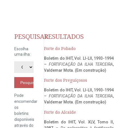
PESQUISAR
RESULTADOS
Forte do Pobado
Escolha
uma ilha:
Boletim do IHIT, Vol. LI-LII, 1993-1994
–
FORTIFICAÇÃO DA ILHA TERCEIRA
,
Valdemar Mota. (Em construção)
Forte dos Preguiçosos
Pesquisar
Boletim do IHIT, Vol. LI-LII, 1993-1994
Pode
–
FORTIFICAÇÃO DA ILHA TERCEIRA
,
encomendar
Valdemar Mota. (Em construção)
os
Forte do Alcaide
boletins
disponíveis
Boletim do IHIT, Vol. XLV, Tomo II,
através do
1987 –
Da poliorcética à fortificação