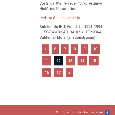
Costa da Ilha Terceira- 1776
, Arquivo
Histórico Ultramarino
Reduto de São Gonçalo
Boletim do IHIT, Vol. LI-LII, 1993-1994
–
FORTIFICAÇÃO DA ILHA TERCEIRA
,
Valdemar Mota. (Em construção)
«
6
7
8
9
10
11
12
13
14
15
16
17
»
© IHIT - todos os direitos reservados.