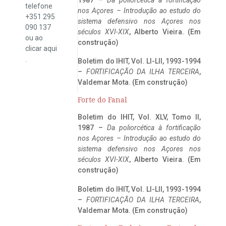
telefone
nos Açores – Introdução ao estudo do
+351 295
sistema defensivo nos Açores nos
090 137
séculos XVI-XIX
, Alberto Vieira. (Em
ou ao
construção)
clicar
aqui
.
Boletim do IHIT, Vol. LI-LII, 1993-1994
–
FORTIFICAÇÃO DA ILHA TERCEIRA
,
Valdemar Mota. (Em construção)
Forte do Fanal
Boletim do IHIT, Vol. XLV, Tomo II,
1987 –
Da poliorcética à fortificação
nos Açores – Introdução ao estudo do
sistema defensivo nos Açores nos
séculos XVI-XIX
, Alberto Vieira. (Em
construção)
Boletim do IHIT, Vol. LI-LII, 1993-1994
–
FORTIFICAÇÃO DA ILHA TERCEIRA
,
Valdemar Mota. (Em construção)