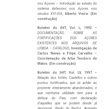
nos Açores – Introdução ao estudo do
sistema defensivo nos Açores nos
séculos XVI-XIX
, Alberto Vieira. (Em
construção)
Boletim do IHIT, Vol. L, 1992 –
DOCUMENTAÇÃO SOBRE AS
FORTIFICAÇÕES DOS AÇORES
EXISTENTES NOS ARQUIVOS DE
LISBOA – CATÁLOGO
, Investigação de
Carlos Neves e Filipe Carvalho –
Coordenação de Artur Teodoro de
Matos. (Em construção)
Boletim do IHIT, Vol. LV, 1997 –
Relação dos fortes, Castellos e outros
pontos fortificados, que se achão ao
prezente inteiramente abandonados, e
que nenhuma utilidade tem para a
defeza do Pais, com declaração
d’aquelles que se podem desde já
desprezar. Barão de Bastos
. Arquivo