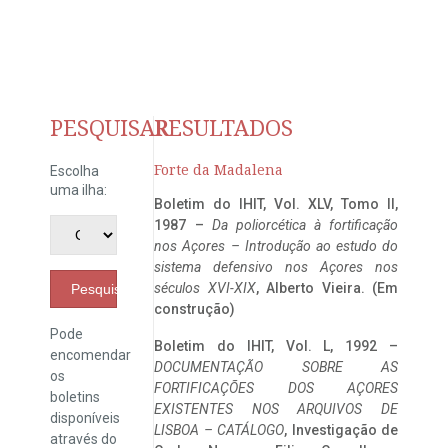
PESQUISAR
RESULTADOS
Forte da Madalena
Escolha
uma ilha:
Boletim do IHIT, Vol. XLV, Tomo II,
1987 –
Da poliorcética à fortificação
nos Açores – Introdução ao estudo do
sistema defensivo nos Açores nos
séculos XVI-XIX
, Alberto Vieira. (Em
Pesquisar
construção)
Pode
Boletim do IHIT, Vol. L, 1992 –
encomendar
DOCUMENTAÇÃO SOBRE AS
os
FORTIFICAÇÕES DOS AÇORES
boletins
EXISTENTES NOS ARQUIVOS DE
disponíveis
LISBOA – CATÁLOGO
, Investigação de
através do