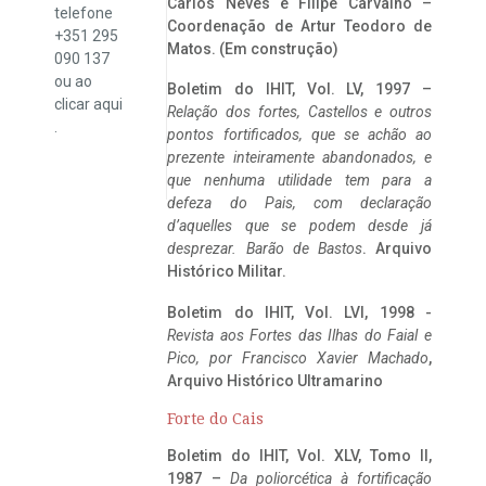
Carlos Neves e Filipe Carvalho –
telefone
Coordenação de Artur Teodoro de
+351 295
Matos. (Em construção)
090 137
ou ao
Boletim do IHIT, Vol. LV, 1997 –
clicar
aqui
Relação dos fortes, Castellos e outros
.
pontos fortificados, que se achão ao
prezente inteiramente abandonados, e
que nenhuma utilidade tem para a
defeza do Pais, com declaração
d’aquelles que se podem desde já
desprezar. Barão de Bastos
. Arquivo
Histórico Militar.
Boletim do IHIT, Vol. LVI, 1998 -
Revista aos Fortes das Ilhas do Faial e
Pico, por Francisco Xavier Machado
,
Arquivo Histórico Ultramarino
Forte do Cais
Boletim do IHIT, Vol. XLV, Tomo II,
1987 –
Da poliorcética à fortificação