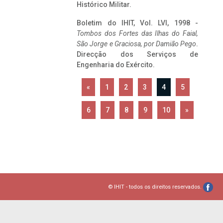
Histórico Militar.
Boletim do IHIT, Vol. LVI, 1998 -
Tombos dos Fortes das Ilhas do Faial,
São Jorge e Graciosa,
por Damião Pego
.
Direcção dos Serviços de
Engenharia do Exército.
«
1
2
3
4
5
6
7
8
9
10
»
© IHIT - todos os direitos reservados.