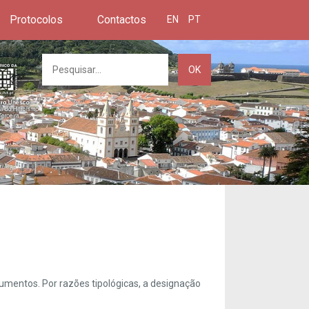
Protocolos
Contactos
EN
PT
OK
umentos. Por razões tipológicas, a designação