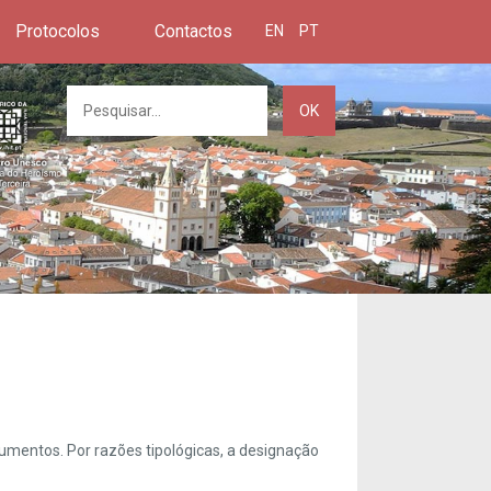
Protocolos
Contactos
EN
PT
OK
umentos. Por razões tipológicas, a designação