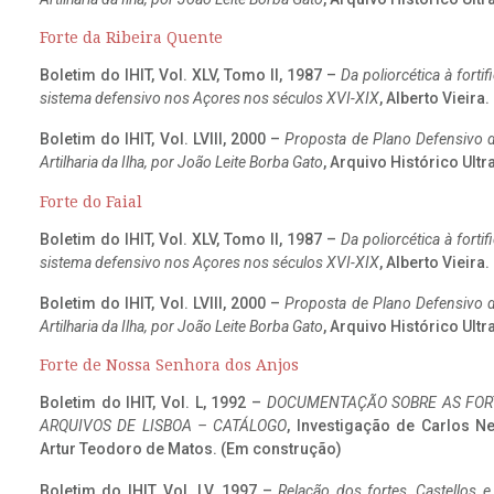
Forte da Ribeira Quente
Boletim do IHIT, Vol. XLV, Tomo II, 1987 –
Da poliorcética à fort
sistema defensivo nos Açores nos séculos XVI-XIX
, Alberto Vieira
Boletim do IHIT, Vol. LVIII, 2000 –
Proposta de Plano Defensivo de
Artilharia da Ilha, por João Leite Borba Gato
, Arquivo Histórico Ult
Forte do Faial
Boletim do IHIT, Vol. XLV, Tomo II, 1987 –
Da poliorcética à fort
sistema defensivo nos Açores nos séculos XVI-XIX
, Alberto Vieira
Boletim do IHIT, Vol. LVIII, 2000 –
Proposta de Plano Defensivo de
Artilharia da Ilha, por João Leite Borba Gato
, Arquivo Histórico Ult
Forte de Nossa Senhora dos Anjos
Boletim do IHIT, Vol. L, 1992 –
DOCUMENTAÇÃO SOBRE AS FORT
ARQUIVOS DE LISBOA – CATÁLOGO
, Investigação de Carlos N
Artur Teodoro de Matos. (Em construção)
Boletim do IHIT, Vol. LV, 1997 –
Relação dos fortes, Castellos e