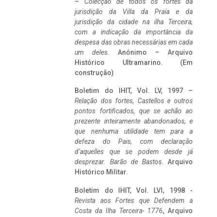
–
Colecção de todos os fortes da
jurisdição da Villa da Praia e da
jurisdição da cidade na ilha Terceira,
com a indicação da importância da
despesa das obras necessárias em cada
um deles
. Anónimo – Arquivo
Histórico Ultramarino. (Em
construção)
Boletim do IHIT, Vol. LV, 1997 –
Relação dos fortes, Castellos e outros
pontos fortificados, que se achão ao
prezente inteiramente abandonados, e
que nenhuma utilidade tem para a
defeza do Pais, com declaração
d’aquelles que se podem desde já
desprezar. Barão de Bastos
. Arquivo
Histórico Militar.
Boletim do IHIT, Vol. LVI, 1998 -
Revista aos Fortes que Defendem a
Costa da Ilha Terceira- 1776
, Arquivo