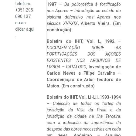
telefone
1987 –
Da poliorcética à fortificação
+351 295
nos Açores – Introdução ao estudo do
090 137
sistema defensivo nos Açores nos
ou ao
séculos XVI-XIX
, Alberto Vieira. (Em
clicar
aqui
construção)
.
Boletim do IHIT, Vol. L, 1992 –
DOCUMENTAÇÃO SOBRE AS
FORTIFICAÇÕES DOS AÇORES
EXISTENTES NOS ARQUIVOS DE
LISBOA – CATÁLOGO
, Investigação de
Carlos Neves e Filipe Carvalho –
Coordenação de Artur Teodoro de
Matos. (Em construção)
Boletim do IHIT, Vol. LI-LII, 1993-1994
–
Colecção de todos os fortes da
jurisdição da Villa da Praia e da
jurisdição da cidade na ilha Terceira,
com a indicação da importância da
despesa das obras necessárias em cada
um deles
. Anónimo – Arquivo