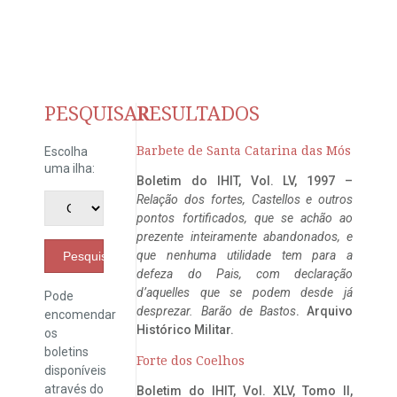
PESQUISAR
RESULTADOS
Barbete de Santa Catarina das Mós
Escolha
uma ilha:
Boletim do IHIT, Vol. LV, 1997 –
Relação dos fortes, Castellos e outros
pontos fortificados, que se achão ao
prezente inteiramente abandonados, e
que nenhuma utilidade tem para a
Pesquisar
defeza do Pais, com declaração
d’aquelles que se podem desde já
Pode
desprezar. Barão de Bastos
. Arquivo
encomendar
Histórico Militar.
os
boletins
Forte dos Coelhos
disponíveis
através do
Boletim do IHIT, Vol. XLV, Tomo II,