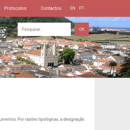
Protocolos
Contactos
EN
PT
OK
umentos. Por razões tipológicas, a designação