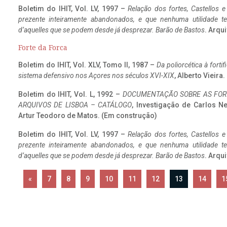
Boletim do IHIT, Vol. LV, 1997 –
Relação dos fortes, Castellos e
prezente inteiramente abandonados, e que nenhuma utilidade 
d’aquelles que se podem desde já desprezar. Barão de Bastos
. Arqui
Forte da Forca
Boletim do IHIT, Vol. XLV, Tomo II, 1987 –
Da poliorcética à fort
sistema defensivo nos Açores nos séculos XVI-XIX
, Alberto Vieira
Boletim do IHIT, Vol. L, 1992 –
DOCUMENTAÇÃO SOBRE AS FORT
ARQUIVOS DE LISBOA – CATÁLOGO
, Investigação de Carlos N
Artur Teodoro de Matos. (Em construção)
Boletim do IHIT, Vol. LV, 1997 –
Relação dos fortes, Castellos e
prezente inteiramente abandonados, e que nenhuma utilidade 
d’aquelles que se podem desde já desprezar. Barão de Bastos
. Arqui
«
7
8
9
10
11
12
13
14
1