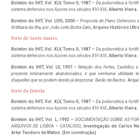
Boletim do IHIT, Vol. XLV, Tomo II, 1987 –
Da poliorcética à fort
sistema defensivo nos Açores nos séculos XVI-XIX
, Alberto Vieira
Boletim do IHIT, Vol. LVIII, 2000 –
Proposta de Plano Defensivo de
Artilharia da Ilha, por João Leite Borba Gato
, Arquivo Histórico Ult
Forte de Santo Amaro
Boletim do IHIT, Vol. XLV, Tomo II, 1987 –
Da poliorcética à fort
sistema defensivo nos Açores nos séculos XVI-XIX
, Alberto Vieira
Boletim do IHIT, Vol. LV, 1997 –
Relação dos fortes, Castellos e
prezente inteiramente abandonados, e que nenhuma utilidade 
d’aquelles que se podem desde já desprezar. Barão de Bastos
. Arqui
Forte da Estrela
Boletim do IHIT, Vol. XLV, Tomo II, 1987 –
Da poliorcética à fort
sistema defensivo nos Açores nos séculos XVI-XIX
, Alberto Vieira
Boletim do IHIT, Vol. L, 1992 –
DOCUMENTAÇÃO SOBRE AS FORT
ARQUIVOS DE LISBOA – CATÁLOGO
, Investigação de Carlos N
Artur Teodoro de Matos. (Em construção)