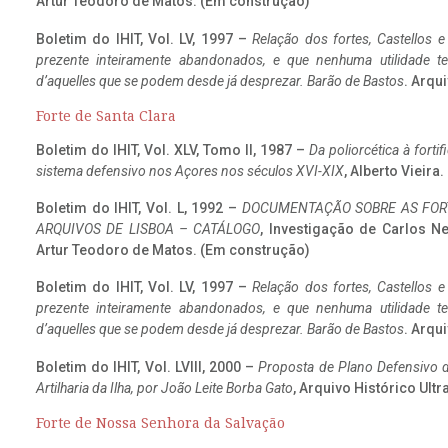
Artur Teodoro de Matos. (Em construção)
Boletim do IHIT, Vol. LV, 1997 –
Relação dos fortes, Castellos e
prezente inteiramente abandonados, e que nenhuma utilidade 
d’aquelles que se podem desde já desprezar. Barão de Bastos
. Arqui
Forte de Santa Clara
Boletim do IHIT, Vol. XLV, Tomo II, 1987 –
Da poliorcética à fort
sistema defensivo nos Açores nos séculos XVI-XIX
, Alberto Vieir
Boletim do IHIT, Vol. L, 1992 –
DOCUMENTAÇÃO SOBRE AS FORT
ARQUIVOS DE LISBOA – CATÁLOGO
, Investigação de Carlos N
Artur Teodoro de Matos. (Em construção)
Boletim do IHIT, Vol. LV, 1997 –
Relação dos fortes, Castellos e
prezente inteiramente abandonados, e que nenhuma utilidade 
d’aquelles que se podem desde já desprezar. Barão de Bastos
. Arqui
Boletim do IHIT, Vol. LVIII, 2000 –
Proposta de Plano Defensivo de
Artilharia da Ilha, por João Leite Borba Gato
, Arquivo Histórico Ult
Forte de Nossa Senhora da Salvação