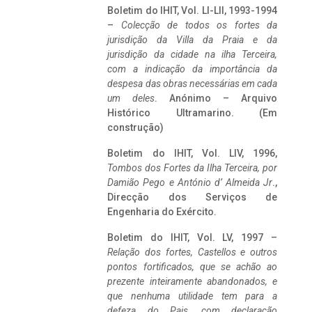
Boletim do IHIT, Vol. LI-LII, 1993-1994
–
Colecção de todos os fortes da
jurisdição da Villa da Praia e da
jurisdição da cidade na ilha Terceira,
com a indicação da importância da
despesa das obras necessárias em cada
um deles
. Anónimo – Arquivo
Histórico Ultramarino. (Em
construção)
Boletim do IHIT, Vol. LIV, 1996,
Tombos dos Fortes da Ilha Terceira,
por
Damião Pego e António d’ Almeida Jr
.,
Direcção dos Serviços de
Engenharia do Exército.
Boletim do IHIT, Vol. LV, 1997 –
Relação dos fortes, Castellos e outros
pontos fortificados, que se achão ao
prezente inteiramente abandonados, e
que nenhuma utilidade tem para a
defeza do Pais, com declaração