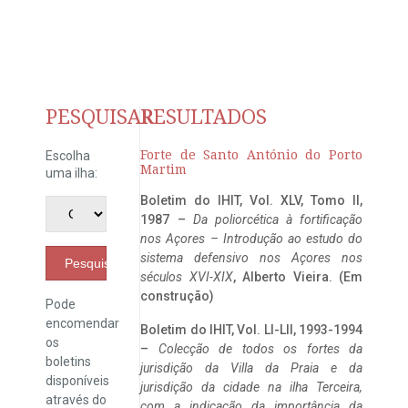
PESQUISAR
RESULTADOS
Forte de Santo António do Porto
Escolha
Martim
uma ilha:
Boletim do IHIT, Vol. XLV, Tomo II,
1987 –
Da poliorcética à fortificação
nos Açores – Introdução ao estudo do
sistema defensivo nos Açores nos
Pesquisar
séculos XVI-XIX
, Alberto Vieira. (Em
construção)
Pode
encomendar
Boletim do IHIT, Vol. LI-LII, 1993-1994
os
–
Colecção de todos os fortes da
boletins
jurisdição da Villa da Praia e da
disponíveis
jurisdição da cidade na ilha Terceira,
através do
com a indicação da importância da