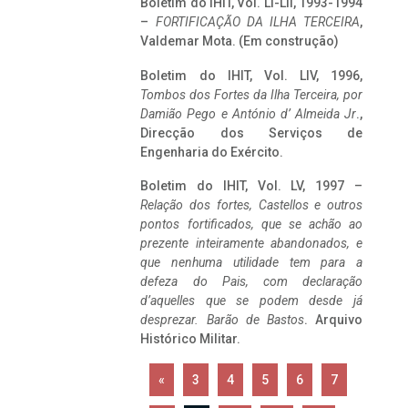
Boletim do IHIT, Vol. LI-LII, 1993-1994
–
FORTIFICAÇÃO DA ILHA TERCEIRA
,
Valdemar Mota. (Em construção)
Boletim do IHIT, Vol. LIV, 1996,
Tombos dos Fortes da Ilha Terceira,
por
Damião Pego e António d’ Almeida Jr
.,
Direcção dos Serviços de
Engenharia do Exército.
Boletim do IHIT, Vol. LV, 1997 –
Relação dos fortes, Castellos e outros
pontos fortificados, que se achão ao
prezente inteiramente abandonados, e
que nenhuma utilidade tem para a
defeza do Pais, com declaração
d’aquelles que se podem desde já
desprezar. Barão de Bastos
. Arquivo
Histórico Militar.
«
3
4
5
6
7