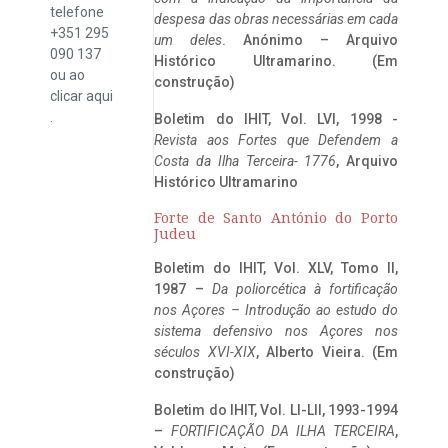
telefone
despesa das obras necessárias em cada
+351 295
um deles
. Anónimo – Arquivo
090 137
Histórico Ultramarino. (Em
ou ao
construção)
clicar
aqui
.
Boletim do IHIT, Vol. LVI, 1998 -
Revista aos Fortes que Defendem a
Costa da Ilha Terceira- 1776
, Arquivo
Histórico Ultramarino
Forte de Santo António do Porto
Judeu
Boletim do IHIT, Vol. XLV, Tomo II,
1987 –
Da poliorcética à fortificação
nos Açores – Introdução ao estudo do
sistema defensivo nos Açores nos
séculos XVI-XIX
, Alberto Vieira. (Em
construção)
Boletim do IHIT, Vol. LI-LII, 1993-1994
–
FORTIFICAÇÃO DA ILHA TERCEIRA
,