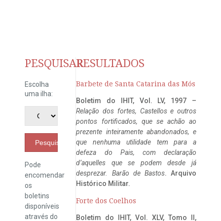
PESQUISAR
RESULTADOS
Barbete de Santa Catarina das Mós
Escolha
uma ilha:
Boletim do IHIT, Vol. LV, 1997 –
Relação dos fortes, Castellos e outros
pontos fortificados, que se achão ao
prezente inteiramente abandonados, e
que nenhuma utilidade tem para a
Pesquisar
defeza do Pais, com declaração
d’aquelles que se podem desde já
Pode
desprezar. Barão de Bastos
. Arquivo
encomendar
Histórico Militar.
os
boletins
Forte dos Coelhos
disponíveis
através do
Boletim do IHIT, Vol. XLV, Tomo II,