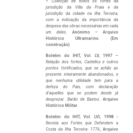
–
Colecção de todos os fortes da
jurisdição da Villa da Praia e da
jurisdição da cidade na ilha Terceira,
com a indicação da importância da
despesa das obras necessárias em cada
um deles
. Anónimo – Arquivo
Histórico Ultramarino. (Em
construção)
Boletim do IHIT, Vol. LV, 1997 –
Relação dos fortes, Castellos e outros
pontos fortificados, que se achão ao
prezente inteiramente abandonados, e
que nenhuma utilidade tem para a
defeza do Pais, com declaração
d’aquelles que se podem desde já
desprezar. Barão de Bastos
. Arquivo
Histórico Militar.
Boletim do IHIT, Vol. LVI, 1998 -
Revista aos Fortes que Defendem a
Costa da Ilha Terceira- 1776
, Arquivo