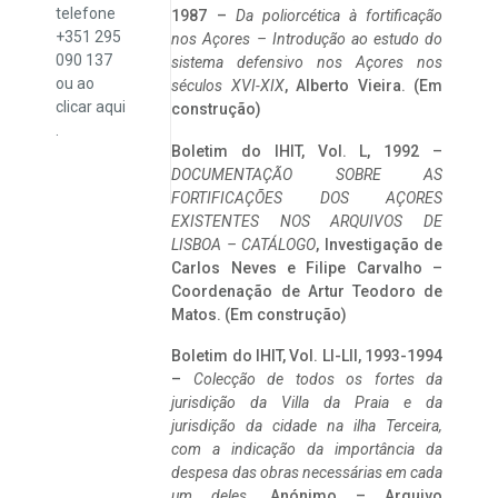
telefone
1987 –
Da poliorcética à fortificação
+351 295
nos Açores – Introdução ao estudo do
090 137
sistema defensivo nos Açores nos
ou ao
séculos XVI-XIX
, Alberto Vieira. (Em
clicar
aqui
construção)
.
Boletim do IHIT, Vol. L, 1992 –
DOCUMENTAÇÃO SOBRE AS
FORTIFICAÇÕES DOS AÇORES
EXISTENTES NOS ARQUIVOS DE
LISBOA – CATÁLOGO
, Investigação de
Carlos Neves e Filipe Carvalho –
Coordenação de Artur Teodoro de
Matos. (Em construção)
Boletim do IHIT, Vol. LI-LII, 1993-1994
–
Colecção de todos os fortes da
jurisdição da Villa da Praia e da
jurisdição da cidade na ilha Terceira,
com a indicação da importância da
despesa das obras necessárias em cada
um deles
. Anónimo – Arquivo