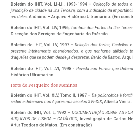
Boletim do IHIT, Vol. LI-LII, 1993-1994 –
Colecção de todos os
jurisdição da cidade na ilha Terceira, com a indicação da importâ
um deles
. Anónimo – Arquivo Histórico Ultramarino. (Em const
Boletim do IHIT, Vol. LIV, 1996,
Tombos dos Fortes da Ilha Terceir
Direcção dos Serviços de Engenharia do Exército.
Boletim do IHIT, Vol. LV, 1997 –
Relação dos fortes, Castellos e
prezente inteiramente abandonados, e que nenhuma utilidade 
d’aquelles que se podem desde já desprezar. Barão de Bastos
. Arqui
Boletim do IHIT, Vol. LVI, 1998 -
Revista aos Fortes que Defend
Histórico Ultramarino
Forte do Pesqueiro dos Meninos
Boletim do IHIT, Vol. XLV, Tomo II, 1987 –
Da poliorcética à fort
sistema defensivo nos Açores nos séculos XVI-XIX
, Alberto Vieira
Boletim do IHIT, Vol. L, 1992 –
DOCUMENTAÇÃO SOBRE AS FORT
ARQUIVOS DE LISBOA – CATÁLOGO
, Investigação de Carlos N
Artur Teodoro de Matos. (Em construção)