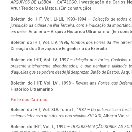
ARQUIVOS DE LISBOA – CATÁLOGO
, Investigação de Carlos N
Artur Teodoro de Matos. (Em construção)
Boletim do IHIT, Vol. LI-LII, 1993-1994 –
Colecção de todos os
jurisdição da cidade na ilha Terceira, com a indicação da importâ
um deles
. Anónimo – Arquivo Histórico Ultramarino. (Em const
Boletim do IHIT, Vol. LIV, 1996,
Tombos dos Fortes da Ilha Terceir
Direcção dos Serviços de Engenharia do Exército.
Boletim do IHIT, Vol. LV, 1997 –
Relação dos fortes, Castellos e
prezente inteiramente abandonados, e que nenhuma utilidade 
d’aquelles que se podem desde já desprezar. Barão de Bastos
. Arqui
Boletim do IHIT, Vol. LVI, 1998 -
Revista aos Fortes que Defend
Histórico Ultramarino
Forte das Caninas
Boletim do IHIT, Vol. XLV, Tomo II, 1987 –
Da poliorcética à fort
sistema defensivo nos Açores nos séculos XVI-XIX
, Alberto Vieira
Boletim do IHIT, Vol. L, 1992 –
DOCUMENTAÇÃO SOBRE AS FORT