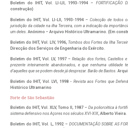
Boletim do IHIT, Vol. LI-LII, 1993-1994 –
FORTIFICAÇÃO D
construção)
Boletim do IHIT, Vol. LI-LII, 1993-1994 –
Colecção de todos os
jurisdição da cidade na ilha Terceira, com a indicação da importâ
um deles
. Anónimo – Arquivo Histórico Ultramarino. (Em const
Boletim do IHIT, Vol. LIV, 1996,
Tombos dos Fortes da Ilha Terceir
Direcção dos Serviços de Engenharia do Exército.
Boletim do IHIT, Vol. LV, 1997 –
Relação dos fortes, Castellos e
prezente inteiramente abandonados, e que nenhuma utilidade 
d’aquelles que se podem desde já desprezar. Barão de Bastos
. Arqui
Boletim do IHIT, Vol. LVI, 1998 -
Revista aos Fortes que Defend
Histórico Ultramarino
Forte de São Sebastião
Boletim do IHIT, Vol. XLV, Tomo II, 1987 –
Da poliorcética à fort
sistema defensivo nos Açores nos séculos XVI-XIX
, Alberto Vieira
Boletim do IHIT, Vol. L, 1992 –
DOCUMENTAÇÃO SOBRE AS FORT