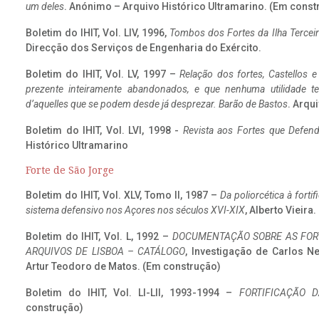
um deles
. Anónimo – Arquivo Histórico Ultramarino. (Em const
Boletim do IHIT, Vol. LIV, 1996,
Tombos dos Fortes da Ilha Terceir
Direcção dos Serviços de Engenharia do Exército.
Boletim do IHIT, Vol. LV, 1997 –
Relação dos fortes, Castellos e
prezente inteiramente abandonados, e que nenhuma utilidade 
d’aquelles que se podem desde já desprezar. Barão de Bastos
. Arqui
Boletim do IHIT, Vol. LVI, 1998 -
Revista aos Fortes que Defend
Histórico Ultramarino
Forte de São Jorge
Boletim do IHIT, Vol. XLV, Tomo II, 1987 –
Da poliorcética à fort
sistema defensivo nos Açores nos séculos XVI-XIX
, Alberto Vieira
Boletim do IHIT, Vol. L, 1992 –
DOCUMENTAÇÃO SOBRE AS FORT
ARQUIVOS DE LISBOA – CATÁLOGO
, Investigação de Carlos N
Artur Teodoro de Matos. (Em construção)
Boletim do IHIT, Vol. LI-LII, 1993-1994 –
FORTIFICAÇÃO D
construção)