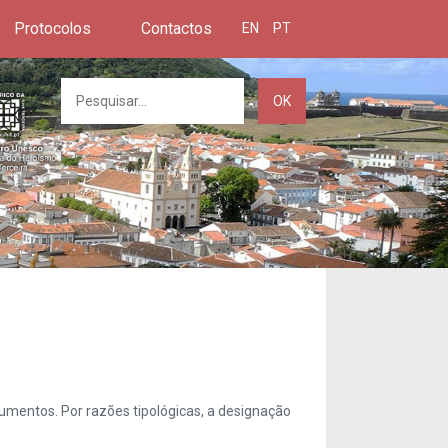
Protocolos
Contactos
EN
PT
OK
umentos. Por razões tipológicas, a designação