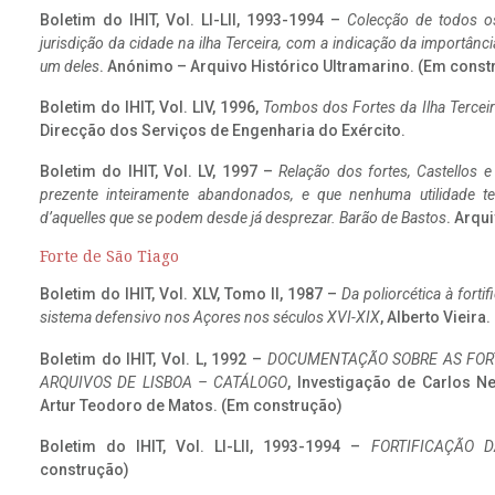
Boletim do IHIT, Vol. LI-LII, 1993-1994 –
Colecção de todos os
jurisdição da cidade na ilha Terceira, com a indicação da importâ
um deles
. Anónimo – Arquivo Histórico Ultramarino. (Em const
Boletim do IHIT, Vol. LIV, 1996,
Tombos dos Fortes da Ilha Terceir
Direcção dos Serviços de Engenharia do Exército.
Boletim do IHIT, Vol. LV, 1997 –
Relação dos fortes, Castellos e
prezente inteiramente abandonados, e que nenhuma utilidade 
d’aquelles que se podem desde já desprezar. Barão de Bastos
. Arqui
Forte de São Tiago
Boletim do IHIT, Vol. XLV, Tomo II, 1987 –
Da poliorcética à fort
sistema defensivo nos Açores nos séculos XVI-XIX
, Alberto Vieira
Boletim do IHIT, Vol. L, 1992 –
DOCUMENTAÇÃO SOBRE AS FORT
ARQUIVOS DE LISBOA – CATÁLOGO
, Investigação de Carlos N
Artur Teodoro de Matos. (Em construção)
Boletim do IHIT, Vol. LI-LII, 1993-1994 –
FORTIFICAÇÃO D
construção)